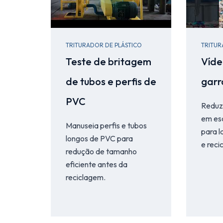
TRITURADOR DE PLÁSTICO
TRITUR
Teste de britagem
Víde
de tubos e perfis de
garr
PVC
Reduz 
em es
Manuseia perfis e tubos
para 
longos de PVC para
e reci
redução de tamanho
eficiente antes da
reciclagem.