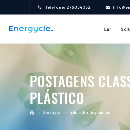
Telefone: 275054052
Info@e
Lar
Sol
POSTAGENS CLAS
PLÁSTICO
→
→
Serviços
Triturador de plástico