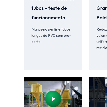
tubos – teste de
Gran
funcionamento
Bald
Manuseia perfis e tubos
Reduz 
longos de PVC sem pré-
volum
corte.
unifo
recicl