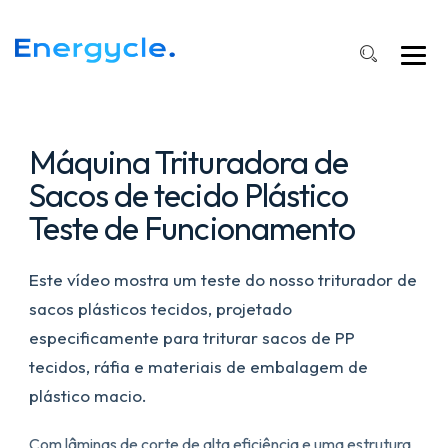
Triturador
de
sacos
plásticos
tecidos
Máquina Trituradora de
Sacos de tecido Plástico
Teste de Funcionamento
Este vídeo mostra um teste do nosso triturador de
sacos plásticos tecidos, projetado
especificamente para triturar sacos de PP
tecidos, ráfia e materiais de embalagem de
plástico macio.
Com lâminas de corte de alta eficiência e uma estrutura