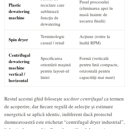
Pasul procesului
Plastic
reciclare care
(eliminarea apei în
dewatering
subliniază
masă înainte de
machine
funcția de
uscarea finală)
dewatering
Terminologie
Acțiune (rotire la
Spin dryer
casual / retail
înaltă RPM)
Centrifugal
Specificarea
Formă (verticală
dewatering
orientării mașinii
pentru linii compacte,
machine
pentru layout-ul
orizontală pentru
vertical /
liniei
capacități mai mari)
horizontal
Restul acestui ghid folosește
uscător centrifugal
ca termen
de acoperire, dar fiecare regulă de selecție și estimare
energetică se aplică identic, indiferent dacă proiectul
dumneavoastră este etichetat “centrifugal dryer industrial”,