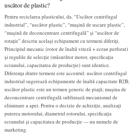
uscător de plastic?
Pentru reciclarea plasticului, da. “Uscător centrifugal
industrial”, “uscător plastic”, “mașină de uscare plastic”,
“mașină de deconcentrare centrifugală” și “uscător de
rotație” descriu același echipament cu termeni diferiți.
Principiul mecanic (rotor de înaltă viteză + ecran perforat)
și regulile de selecție (măsurător motor, specificația
ecranului, capacitatea de producție) sunt identice.
Diferența dintre termeni este accentul: uscător centrifugal
industrial sugerează echipamente de înaltă capacitate B2B;
uscător plastic este un termen generic de piață; mașina de
deconcentrare centrifugală subliniază mecanismul de
eliminare a apei. Pentru o decizie de achiziție, analizați
puterea motorului, diametrul rotorului, specificația
ecranului și capacitatea de producție — nu numele de
marketing.