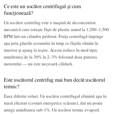
Ce este un uscător centrifugal și cum
funcționează?
Un uscător centrifug este o mașină de deconcentrat
mecanică care rotește fâșii de plastic umed la 1,200–1,500
RPM într-un cilindru perforat. Forța centrifugă împinge
apa prin găurile ecranului în timp ce fâșiile rămân în
interior și ajung la ieșire. Acesta reduce în mod tipic
umiditatea de la 30% la 2–3% folosind doar puterea
motorului — nu este necesară căldură.
Este uscătorul centrifug mai bun decât uscătorul
termic?
Eauz diferite roluri. Un uscător centrifugal elimină apa în
masă eficient (costuri energetice scăzute), dar nu poate
atinge umiditatea sub-1%. Un uscător termic evaporă