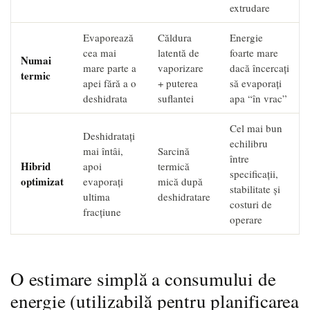
extrudare
Evaporează
Căldura
Energie
cea mai
latentă de
foarte mare
Numai
mare parte a
vaporizare
dacă încercați
termic
apei fără a o
+ puterea
să evaporați
deshidrata
suflantei
apa “în vrac”
Cel mai bun
Deshidratați
echilibru
mai întâi,
Sarcină
între
Hibrid
apoi
termică
specificații,
optimizat
evaporați
mică după
stabilitate și
ultima
deshidratare
costuri de
fracțiune
operare
O estimare simplă a consumului de
energie (utilizabilă pentru planificarea