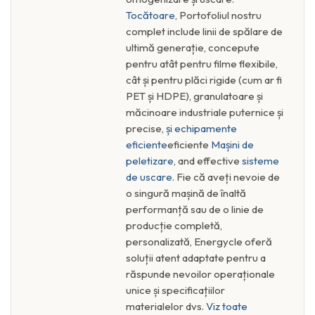
Tocătoare
, Portofoliul nostru
complet include linii de spălare de
ultimă generație, concepute
pentru atât pentru filme flexibile,
cât și pentru plăci rigide (cum ar fi
PET și HDPE), granulatoare și
măcinoare industriale puternice și
precise,
și echipamente
eficiente
eficiente
Mașini de
peletizare
, and effective
sisteme
de uscare
. Fie că aveți nevoie de
o singură mașină de înaltă
performanță sau de o linie de
producție completă,
personalizată, Energycle oferă
soluții atent adaptate pentru a
răspunde nevoilor operaționale
unice și specificațiilor
materialelor dvs.
Viz toate