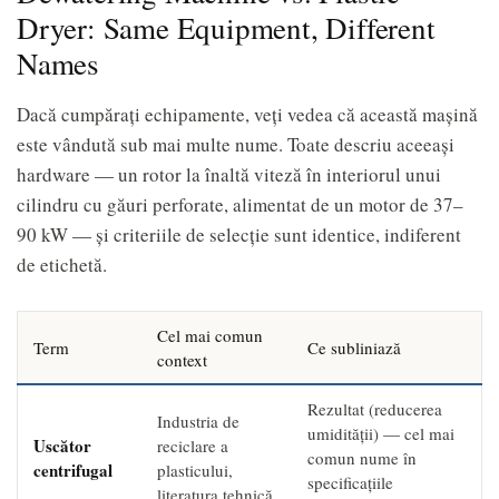
Dryer: Same Equipment, Different
Names
Dacă cumpărați echipamente, veți vedea că această mașină
este vândută sub mai multe nume. Toate descriu aceeași
hardware — un rotor la înaltă viteză în interiorul unui
cilindru cu găuri perforate, alimentat de un motor de 37–
90 kW — și criteriile de selecție sunt identice, indiferent
de etichetă.
Cel mai comun
Term
Ce subliniază
context
Rezultat (reducerea
Industria de
umidității) — cel mai
Uscător
reciclare a
comun nume în
centrifugal
plasticului,
specificațiile
literatura tehnică