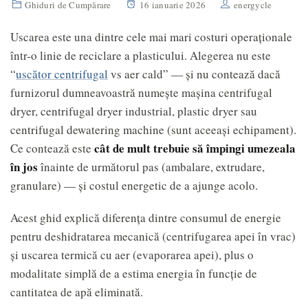
Ghiduri de Cumpărare
16 ianuarie 2026
energycle
Uscarea este una dintre cele mai mari costuri operaționale
într-o linie de reciclare a plasticului. Alegerea nu este
“
uscător centrifugal
vs aer cald” — și nu contează dacă
furnizorul dumneavoastră numește mașina centrifugal
dryer, centrifugal dryer industrial, plastic dryer sau
centrifugal dewatering machine (sunt aceeași echipament).
cât de mult trebuie să împingi umezeala
Ce contează este
în jos
înainte de următorul pas (ambalare, extrudare,
granulare) — și costul energetic de a ajunge acolo.
Acest ghid explică diferența dintre consumul de energie
pentru deshidratarea mecanică (centrifugarea apei în vrac)
și uscarea termică cu aer (evaporarea apei), plus o
modalitate simplă de a estima energia în funcție de
cantitatea de apă eliminată.