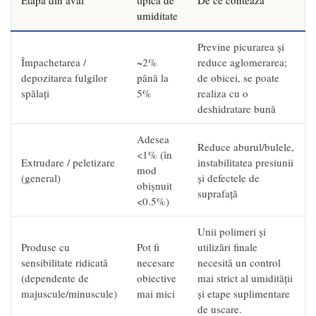
umiditate
Previne picurarea și
Împachetarea /
~2%
reduce aglomerarea;
depozitarea fulgilor
până la
de obicei, se poate
spălați
5%
realiza cu o
deshidratare bună
Adesea
Reduce aburul/bulele,
<1% (în
Extrudare / peletizare
instabilitatea presiunii
mod
(general)
și defectele de
obișnuit
suprafață
<0.5%)
Unii polimeri și
Produse cu
Pot fi
utilizări finale
sensibilitate ridicată
necesare
necesită un control
(dependente de
obiective
mai strict al umidității
majuscule/minuscule)
mai mici
și etape suplimentare
de uscare.