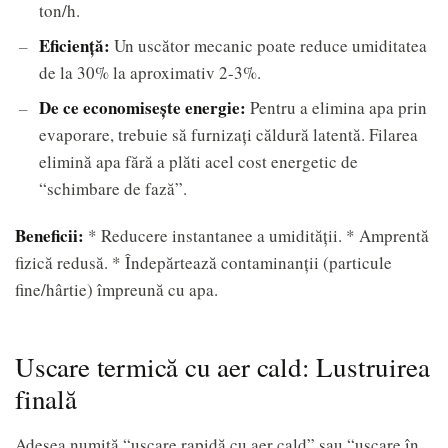
ton/h.
Eficienţă:
Un uscător mecanic poate reduce umiditatea
de la 30% la aproximativ 2-3%.
De ce economisește energie:
Pentru a elimina apa prin
evaporare, trebuie să furnizați căldură latentă. Filarea
elimină apa fără a plăti acel cost energetic de
“schimbare de fază”.
Beneficii:
* Reducere instantanee a umidității. * Amprentă
fizică redusă. * Îndepărtează contaminanții (particule
fine/hârtie) împreună cu apa.
Uscare termică cu aer cald: Lustruirea
finală
Adesea numită “uscare rapidă cu aer cald” sau “uscare în