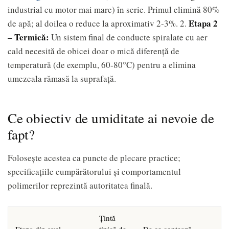
industrial cu motor mai mare) în serie. Primul elimină 80%
Etapa 2
de apă; al doilea o reduce la aproximativ 2-3%. 2.
– Termică:
Un sistem final de conducte spiralate cu aer
cald necesită de obicei doar o mică diferență de
temperatură (de exemplu, 60-80°C) pentru a elimina
umezeala rămasă la suprafață.
Ce obiectiv de umiditate ai nevoie de
fapt?
Folosește acestea ca puncte de plecare practice;
specificațiile cumpărătorului și comportamentul
polimerilor reprezintă autoritatea finală.
Țintă
Etapa din aval
tipică de
De ce contează