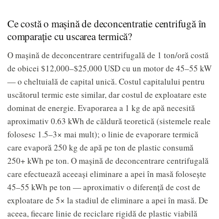
Ce costă o mașină de deconcentratie centrifugă în
comparație cu uscarea termică?
O mașină de deconcentrare centrifugală de 1 ton/oră costă
de obicei $12,000–$25,000 USD cu un motor de 45–55 kW
— o cheltuială de capital unică. Costul capitalului pentru
uscătorul termic este similar, dar costul de exploatare este
dominat de energie. Evaporarea a 1 kg de apă necesită
aproximativ 0.63 kWh de căldură teoretică (sistemele reale
folosesc 1.5–3× mai mult); o linie de evaporare termică
care evaporă 250 kg de apă pe ton de plastic consumă
250+ kWh pe ton. O mașină de deconcentrare centrifugală
care efectuează aceeași eliminare a apei în masă folosește
45–55 kWh pe ton — aproximativ o diferență de cost de
exploatare de 5× la stadiul de eliminare a apei în masă. De
aceea, fiecare linie de reciclare rigidă de plastic viabilă