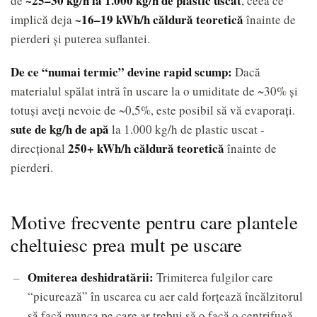
~25–30 kg/h la 1.000 kg/h de plastic uscat
de
, ceea ce
~16–19 kWh/h căldură teoretică
implică deja
înainte de
pierderi și puterea suflantei.
De ce “numai termic” devine rapid scump:
Dacă
materialul spălat intră în uscare la o umiditate de ~30% și
totuși aveți nevoie de ~0,5%, este posibil să vă evaporați.
sute de kg/h de apă
la 1.000 kg/h de plastic uscat -
250+ kWh/h căldură teoretică
direcțional
înainte de
pierderi.
Motive frecvente pentru care plantele
cheltuiesc prea mult pe uscare
Omiterea deshidratării:
Trimiterea fulgilor care
“picurează” în uscarea cu aer cald forțează încălzitorul
să facă munca pe care ar trebui să o facă o centrifugă.