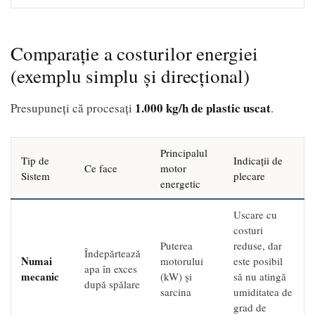
Comparație a costurilor energiei
(exemplu simplu și direcțional)
1.000 kg/h de plastic uscat
Presupuneți că procesați
.
Principalul
Tip de
Indicații de
Ce face
motor
Sistem
plecare
energetic
Uscare cu
costuri
Puterea
reduse, dar
Îndepărtează
Numai
motorului
este posibil
apa în exces
mecanic
(kW) și
să nu atingă
după spălare
sarcina
umiditatea de
grad de