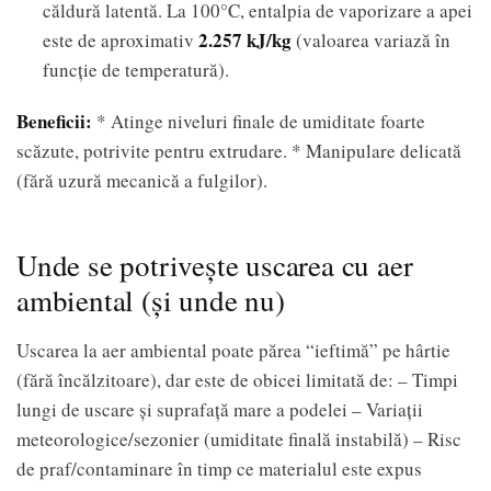
căldură latentă. La 100°C, entalpia de vaporizare a apei
2.257 kJ/kg
este de aproximativ
(valoarea variază în
funcție de temperatură).
Beneficii:
* Atinge niveluri finale de umiditate foarte
scăzute, potrivite pentru extrudare. * Manipulare delicată
(fără uzură mecanică a fulgilor).
Unde se potrivește uscarea cu aer
ambiental (și unde nu)
Uscarea la aer ambiental poate părea “ieftimă” pe hârtie
(fără încălzitoare), dar este de obicei limitată de: – Timpi
lungi de uscare și suprafață mare a podelei – Variații
meteorologice/sezonier (umiditate finală instabilă) – Risc
de praf/contaminare în timp ce materialul este expus