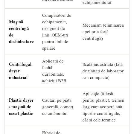
echipamentului
Cumpărători de
Mașină
echipamente,
Mecanism (eliminarea
centrifugă
designeri de
apei prin forță
de
linii, OEM-uri
centrifugă)
deshidratare
pentru linii de
spălare
Aplicații de
Centrifugal
Scală industrială (față
înaltă
dryer
de unități de laborator
durabilitate,
industrial
sau compacte)
achiziții B2B
Aplicație (folosit
Plastic dryer
Căutări pe piața
pentru plastic), termen
mașină de
/
generală, comerț
larg care acoperă atât
uscat plastic
cu amănuntul
tipurile centrifugale,
cât și cele termice
Fabrici de