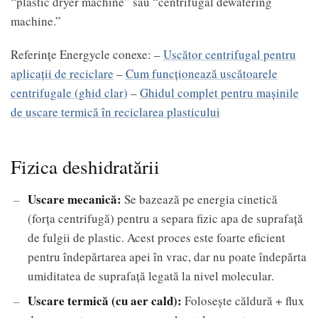
“plastic dryer machine” sau “centrifugal dewatering
machine.”
Referințe Energycle conexe: –
Uscător centrifugal pentru
aplicații de reciclare
–
Cum funcționează uscătoarele
centrifugale (ghid clar)
–
Ghidul complet pentru mașinile
de uscare termică în reciclarea plasticului
Fizica deshidratării
Uscare mecanică:
Se bazează pe energia cinetică
(forța centrifugă) pentru a separa fizic apa de suprafață
de fulgii de plastic. Acest proces este foarte eficient
pentru îndepărtarea apei în vrac, dar nu poate îndepărta
umiditatea de suprafață legată la nivel molecular.
Uscare termică (cu aer cald):
Folosește căldură + flux