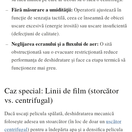
Fără măsurare a umidității:
Operatorii ajustează în
funcție de senzația tactilă, ceea ce înseamnă de obicei
uscare excesivă (energie irosită) sau uscare insuficientă
(defecțiuni de calitate).
Neglijarea ecranului și a fluxului de aer:
O sită
obstrucționată sau o evacuare restricționată reduce
performanța de deshidratare și face ca etapa termică să
funcționeze mai greu.
Caz special: Linii de film (storcător
vs. centrifugal)
Dacă uscați pelicula spălată, deshidratarea mecanică
folosește adesea un stoarcător (în loc de doar un
uscător
centrifugal
) pentru a îndepărta apa și a densifica pelicula