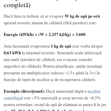
completă)
W kg de apă pe oră
Dacă linia ta trebuie să se evapore
,
aportul teoretic minim de căldură (fără pierderi) este:
Energie (kWh/h) ≈ (W × 2.257 kJ/kg) ÷ 3.600
1 kg de apă
Asta înseamnă evaporarea
este vorba despre
0,63 kWh
la minimul teoretic. Sistemele reale utilizează
mai mult (pierderi de căldură, aer evacuat, transfer
imperfect de căldură). Pentru planificare, multe instalații
presupun un multiplicator (adesea ~1,5× până la 3×) în
funcție de tipul de uscător și de recuperarea căldurii.
Exemplu (direcțional):
Dacă materialul după o
uscător
centrifugal
este ~3% umezeală și aveți nevoie de ~0,5%
pentru extrudare, restul de apă de eliminat ar putea fi în jur