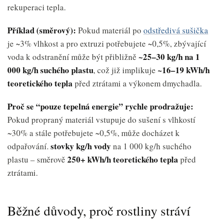
rekuperaci tepla.
Příklad (směrový):
Pokud materiál po
odstředivá sušička
je ~3% vlhkost a pro extruzi potřebujete ~0,5%, zbývající
~25–30 kg/h na 1
voda k odstranění může být přibližně
000 kg/h suchého plastu
~16–19 kWh/h
, což již implikuje
teoretického tepla
před ztrátami a výkonem dmychadla.
Proč se “pouze tepelná energie” rychle prodražuje:
Pokud propraný materiál vstupuje do sušení s vlhkostí
~30% a stále potřebujete ~0,5%, může docházet k
stovky kg/h vody
odpařování.
na 1 000 kg/h suchého
250+ kWh/h teoretického tepla
plastu – směrově
před
ztrátami.
Běžné důvody, proč rostliny stráví