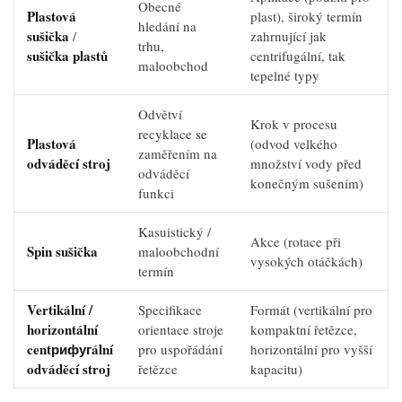
Obecné
Plastová
plast), široký termín
hledání na
sušička
/
zahrnující jak
trhu,
sušička plastů
centrifugální, tak
maloobchod
tepelné typy
Odvětví
Krok v procesu
recyklace se
Plastová
(odvod velkého
zaměřením na
odváděcí stroj
množství vody před
odváděcí
konečným sušením)
funkci
Kasuistický /
Akce (rotace při
Spin sušička
maloobchodní
vysokých otáčkách)
termín
Vertikální /
Specifikace
Formát (vertikální pro
horizontální
orientace stroje
kompaktní řetězce,
centрифугální
pro uspořádání
horizontální pro vyšší
odváděcí stroj
řetězce
kapacitu)