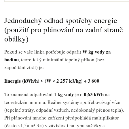
Jednoduchý odhad spotřeby energie
(použití pro plánování na zadní straně
obálky)
W kg vody za
Pokud se vaše linka potřebuje odpařit
hodinu
, teoretický minimální tepelný příkon (bez
započítání ztrát) je:
Energie (kWh/h) ≈ (W × 2 257 kJ/kg) ÷ 3 600
1 kg vody
0,63 kWh
To znamená odpařování
je o
na
teoretickém minimu. Reálné systémy spotřebovávají více
(tepelné ztráty, odpadní vzduch, nedokonalý přenos tepla).
Při plánování mnoho zařízení předpokládá multiplikátor
(často ~1,5× až 3×) v závislosti na typu sušičky a