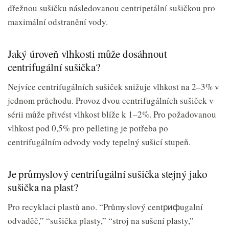
dřežnou sušičku následovanou centripetální sušičkou pro
maximální odstranění vody.
Jaký úroveň vlhkosti může dosáhnout
centrifugální sušička?
Nejvíce centrifugálních sušiček snižuje vlhkost na 2–3% v
jednom průchodu. Provoz dvou centrifugálních sušiček v
sérii může přivést vlhkost blíže k 1–2%. Pro požadovanou
vlhkost pod 0,5% pro pelleting je potřeba po
centrifugálním odvody vody tepelný sušicí stupeň.
Je průmyslový centrifugální sušička stejný jako
sušička na plast?
Pro recyklaci plastů ano. “Průmyslový centрифugalní
odvaděč,” “sušička plasty,” “stroj na sušení plasty,”