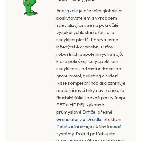
Energycle
je předním globálním
poskytovatelem a výrobcem
specializujícím se na pokročilé,
vysokorychlostní řešení pro
recyklaci plastů. Poskytujeme
inženýrské a výrobní služby
robustních a spolehlivých strojů,
které pokrývají celý spektrem
recyklace – od mytí a drcení po
granulování, pelleting a sušení.
Naše komplexní nabídka zahrnuje
moderní mycí linky navržené pro
flexibilní fólie i pevné plasty (např.
PET a HDPE), výkonné
průmyslové
Drtiče
, přesné
Granulátory a Drcidla
, efektivní
Peletizační stroje
a účinné
sušicí
systémy
. Pokud potřebujete
jednu vysoce výkonnou jednotku