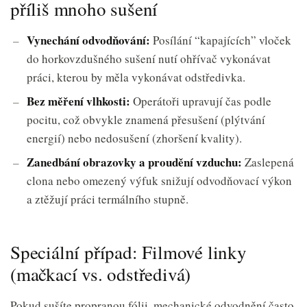
příliš mnoho sušení
Vynechání odvodňování:
Posílání “kapajících” vloček
do horkovzdušného sušení nutí ohřívač vykonávat
práci, kterou by měla vykonávat odstředivka.
Bez měření vlhkosti:
Operátoři upravují čas podle
pocitu, což obvykle znamená přesušení (plýtvání
energií) nebo nedosušení (zhoršení kvality).
Zanedbání obrazovky a proudění vzduchu:
Zaslepená
clona nebo omezený výfuk snižují odvodňovací výkon
a ztěžují práci termálního stupně.
Speciální případ: Filmové linky
(mačkací vs. odstředivá)
Pokud sušíte propranou fólii, mechanické odvodnění často