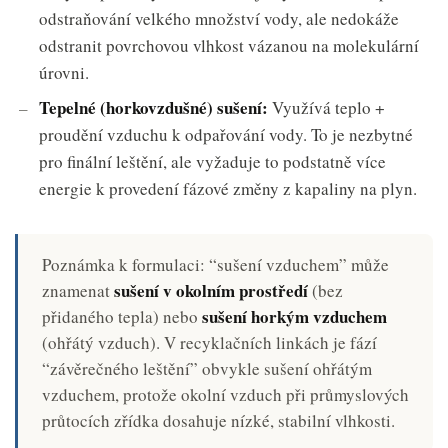
odstraňování velkého množství vody, ale nedokáže
odstranit povrchovou vlhkost vázanou na molekulární
úrovni.
Tepelné (horkovzdušné) sušení:
Využívá teplo +
proudění vzduchu k odpařování vody. To je nezbytné
pro finální leštění, ale vyžaduje to podstatně více
energie k provedení fázové změny z kapaliny na plyn.
Poznámka k formulaci: “sušení vzduchem” může
sušení v okolním prostředí
znamenat
(bez
sušení horkým vzduchem
přidaného tepla) nebo
(ohřátý vzduch). V recyklačních linkách je fází
“závěrečného leštění” obvykle sušení ohřátým
vzduchem, protože okolní vzduch při průmyslových
průtocích zřídka dosahuje nízké, stabilní vlhkosti.