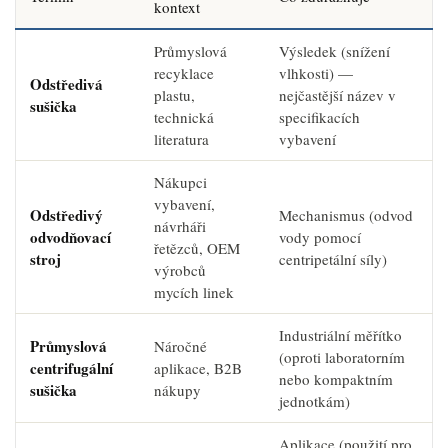
kontext
Průmyslová
Výsledek (snížení
recyklace
vlhkosti) —
Odstředivá
plastu,
nejčastější název v
sušička
technická
specifikacích
literatura
vybavení
Nákupci
vybavení,
Odstředivý
Mechanismus (odvod
návrháři
odvodňovací
vody pomocí
řetězců, OEM
stroj
centripetální síly)
výrobců
mycích linek
Industriální měřítko
Průmyslová
Náročné
(oproti laboratorním
centrifugální
aplikace, B2B
nebo kompaktním
sušička
nákupy
jednotkám)
Aplikace (použití pro