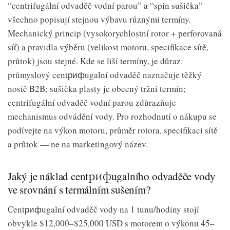
“centrifugální odvaděč vodní parou” a “spin sušička”
všechno popisují stejnou výbavu různými termíny.
Mechanický princip (vysokorychlostní rotor + perforovaná
síť) a pravidla výběru (velikost motoru, specifikace sítě,
průtok) jsou stejné. Kde se liší termíny, je důraz:
průmyslový centрифugalní odvaděč naznačuje těžký
nosič B2B; sušička plasty je obecný tržní termín;
centrifugální odvaděč vodní parou zdůrazňuje
mechanismus odvádění vody. Pro rozhodnutí o nákupu se
podívejte na výkon motoru, průměr rotora, specifikaci sítě
a průtok — ne na marketingový název.
Jaký je náklad centрифugalního odvaděče vody
ve srovnání s termálním sušením?
Centрифugalní odvaděč vody na 1 tunu/hodiny stojí
obvykle $12,000–$25,000 USD s motorem o výkonu 45–