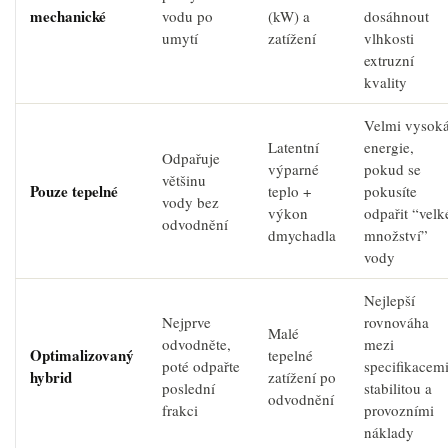
mechanické
vodu po
(kW) a
dosáhnout
umytí
zatížení
vlhkosti
extruzní
kvality
Velmi vysok
Latentní
energie,
Odpařuje
výparné
pokud se
většinu
Pouze tepelné
teplo +
pokusíte
vody bez
výkon
odpařit “velk
odvodnění
dmychadla
množství”
vody
Nejlepší
Nejprve
rovnováha
Malé
odvodněte,
mezi
Optimalizovaný
tepelné
poté odpařte
specifikacemi
hybrid
zatížení po
poslední
stabilitou a
odvodnění
frakci
provozními
náklady