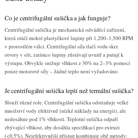
Co je centrifugální sušička a jak funguje?
Centrifugální sušička je mechanická odváděcí zařízení,
která otáčí mokré plastyčkové šupiny při 1,200–1,500 RPM
v prorostlém válci. Centrifugální síla tlačí vodu skrz
otvory v síti, zatímco šupiny zůstávají uvnitř a putují k
výstupu. Obvykle snižuje vlhkost z 30% na 2–3% pomocí
pouze motorové síly – žádné teplo není vyžadováno.
Je centrifugální sušička lepší než termální sušička?
Slouží různé role. Centrifugální sušička odstraňuje velké
množství vody efektivně (nízké náklady na energii), ale
nedosáhne pod 1% vlhkosti. Teplotní sušička odpaří
zbývající vlhkost, aby dosáhla specifikací pro extruzi
(<0.5%). Nejefektivnější přístup kombinuje obě metody: