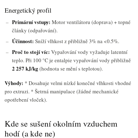
Energetický profil
Primární vstupy:
Motor ventilátoru (doprava) + topné
články (odpařování).
Účinnost:
Sníží vlhkost z přibližně 3% na <0.5%.
Proč to stojí víc:
Vypařování vody vyžaduje latentní
teplo. Při 100 °C je entalpie vypařování vody přibližně
2 257 kJ/kg
(hodnota se mění s teplotou).
Výhody:
* Dosahuje velmi nízké konečné vlhkosti vhodné
pro extruzi. * Šetrná manipulace (žádné mechanické
opotřebení vloček).
Kde se sušení okolním vzduchem
hodí (a kde ne)