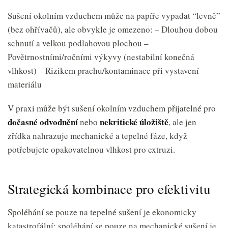
Sušení okolním vzduchem může na papíře vypadat “levně”
(bez ohřívačů), ale obvykle je omezeno: – Dlouhou dobou
schnutí a velkou podlahovou plochou –
Povětrnostními/ročními výkyvy (nestabilní konečná
vlhkost) – Rizikem prachu/kontaminace při vystavení
materiálu
V praxi může být sušení okolním vzduchem přijatelné pro
dočasné odvodnění
nekritické úložiště
nebo
, ale jen
zřídka nahrazuje mechanické a tepelné fáze, když
potřebujete opakovatelnou vlhkost pro extruzi.
Strategická kombinace pro efektivitu
Spoléhání se pouze na tepelné sušení je ekonomicky
katastrofální; spoléhání se pouze na mechanické sušení je