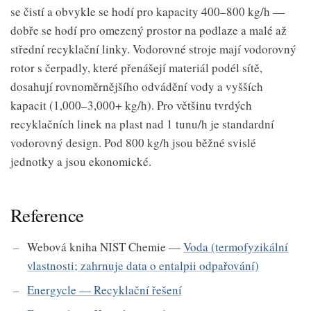
se čistí a obvykle se hodí pro kapacity 400–800 kg/h —
dobře se hodí pro omezený prostor na podlaze a malé až
střední recyklační linky. Vodorovné stroje mají vodorovný
rotor s čerpadly, které přenášejí materiál podél sítě,
dosahují rovnoměrnějšího odvádění vody a vyšších
kapacit (1,000–3,000+ kg/h). Pro většinu tvrdých
recyklačních linek na plast nad 1 tunu/h je standardní
vodorovný design. Pod 800 kg/h jsou běžné svislé
jednotky a jsou ekonomické.
Reference
Webová kniha NIST Chemie —
Voda (termofyzikální
vlastnosti; zahrnuje data o entalpii odpařování)
Energycle — Recyklační řešení