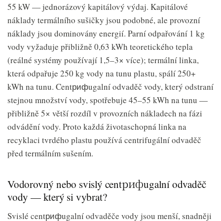
55 kW — jednorázový kapitálový výdaj. Kapitálové
náklady termálního sušičky jsou podobné, ale provozní
náklady jsou dominovány energií. Parní odpařování 1 kg
vody vyžaduje přibližně 0,63 kWh teoretického tepla
(reálné systémy používají 1,5–3× více); termální linka,
která odpařuje 250 kg vody na tunu plastu, spálí 250+
kWh na tunu. Centрифugalní odvaděč vody, který odstraní
stejnou množství vody, spotřebuje 45–55 kWh na tunu —
přibližně 5× větší rozdíl v provozních nákladech na fázi
odvádění vody. Proto každá životaschopná linka na
recyklaci tvrdého plastu používá centrifugální odvaděč
před termálním sušením.
Vodorovný nebo svislý centрифugalní odvaděč
vody — který si vybrat?
Svislé centрифugalní odvaděče vody jsou menší, snadněji