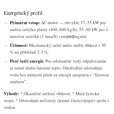
Energetický profil
Primární vstup:
AC motor — obvykle 37–55 kW pro
malou sušičku plasty (400–800 kg/h), 55–90 kW pro 1-
tunovou sušičku (1 tuna/h) centрифugalní.
Účinnost:
Mechanický sušič může snížit vlhkost z 30
% na přibližně 2-3 %.
Proč šetří energii:
Pro odstranění vody odpařováním
je nutné dodat latentní teplo. Odstředění odstraňuje
vodu bez nutnosti platit za energii spojenou s “fázovou
změnou”.
Výhody:
* Okamžité snížení vlhkosti. * Malá fyzická
stopa. * Odstraňuje nečistoty (jemné částice/papír) spolu s
vodou.