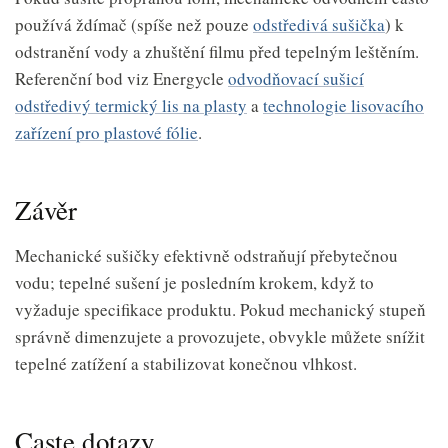
používá ždímač (spíše než pouze
odstředivá sušička
) k
odstranění vody a zhuštění filmu před tepelným leštěním.
Referenční bod viz Energycle
odvodňovací sušicí
odstředivý termický lis na plasty
a
technologie lisovacího
zařízení pro plastové fólie
.
Závěr
Mechanické sušičky efektivně odstraňují přebytečnou
vodu; tepelné sušení je posledním krokem, když to
vyžaduje specifikace produktu. Pokud mechanický stupeň
správně dimenzujete a provozujete, obvykle můžete snížit
tepelné zatížení a stabilizovat konečnou vlhkost.
Caste dotazy