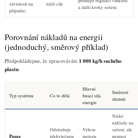
přísnější regulaci vlhkosti
závislosti na
nižší cíle
a další kroky sušení.
případu)
Porovnání nákladů na energii
(jednoduchý, směrový příklad)
1 000 kg/h suchého
Předpokládejme, že zpracováváte
plastu
.
Hlavní
Směrové
Typ systému
Co to dělá
hnací síla
shrnutí
energie
Nízké
náklady na
Odstraňuje
Výkon
sušení, ale
Pouze
přebytečnou
motoru
nemusí