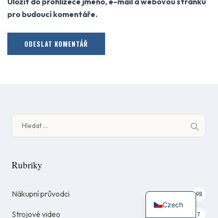
Uložit do prohlížeče jméno, e-mail a webovou stránku
pro budoucí komentáře.
Vyhledávání
Rubriky
Nákupní průvodci
98
Czech
Strojové video
7