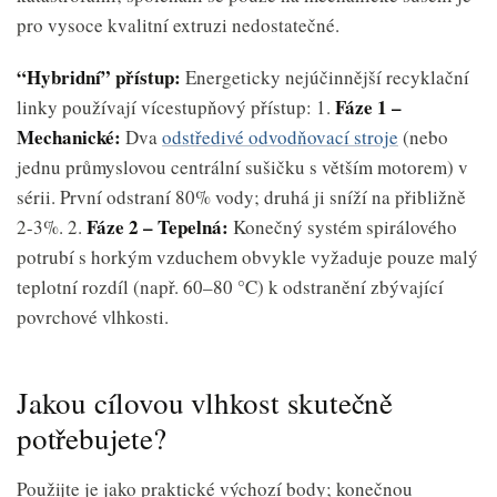
pro vysoce kvalitní extruzi nedostatečné.
“Hybridní” přístup:
Energeticky nejúčinnější recyklační
Fáze 1 –
linky používají vícestupňový přístup: 1.
Mechanické:
Dva
odstředivé odvodňovací stroje
(nebo
jednu průmyslovou centrální sušičku s větším motorem) v
sérii. První odstraní 80% vody; druhá ji sníží na přibližně
Fáze 2 – Tepelná:
2-3%. 2.
Konečný systém spirálového
potrubí s horkým vzduchem obvykle vyžaduje pouze malý
teplotní rozdíl (např. 60–80 °C) k odstranění zbývající
povrchové vlhkosti.
Jakou cílovou vlhkost skutečně
potřebujete?
Použijte je jako praktické výchozí body; konečnou