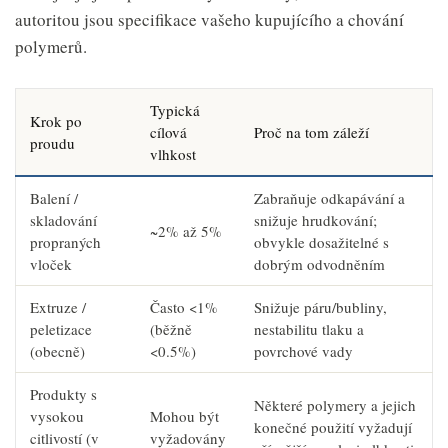
autoritou jsou specifikace vašeho kupujícího a chování
polymerů.
Typická
Krok po
cílová
Proč na tom záleží
proudu
vlhkost
Balení /
Zabraňuje odkapávání a
skladování
snižuje hrudkování;
~2% až 5%
propraných
obvykle dosažitelné s
vloček
dobrým odvodněním
Extruze /
Často <1%
Snižuje páru/bubliny,
peletizace
(běžně
nestabilitu tlaku a
(obecně)
<0.5%)
povrchové vady
Produkty s
Některé polymery a jejich
vysokou
Mohou být
konečné použití vyžadují
citlivostí (v
vyžadovány