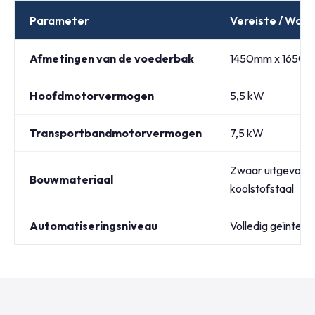
Parameter
Vereiste / Waa
Afmetingen van de voederbak
1450mm x 1650
Hoofdmotorvermogen
5,5 kW
Transportbandmotorvermogen
7,5 kW
Zwaar uitgevoerd
Bouwmateriaal
koolstofstaal
Automatiseringsniveau
Volledig geïnteg