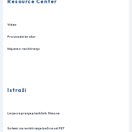
Resource Center
Video
Proizvodni brošur
Najave o recikliranju
Istraži
Linije za pranje plastičnih filmova
Sistemi za recikliranje bočica od PET