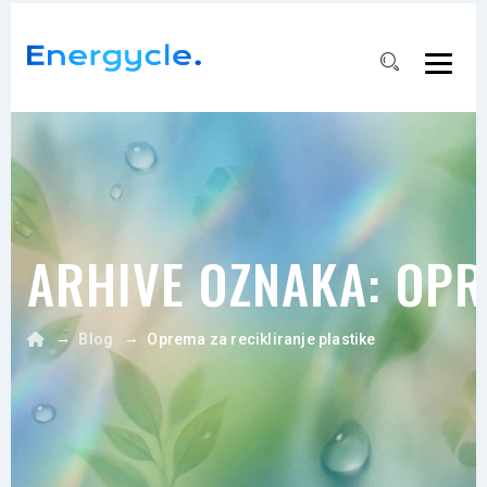
ARHIVE OZNAKA:
OPR
→
→
Blog
Oprema za recikliranje plastike