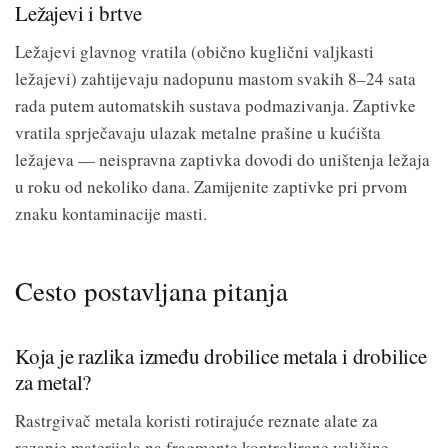
Ležajevi i brtve
Ležajevi glavnog vratila (obično kuglični valjkasti
ležajevi) zahtijevaju nadopunu mastom svakih 8–24 sata
rada putem automatskih sustava podmazivanja. Zaptivke
vratila sprječavaju ulazak metalne prašine u kućišta
ležajeva — neispravna zaptivka dovodi do uništenja ležaja
u roku od nekoliko dana. Zamijenite zaptivke pri prvom
znaku kontaminacije masti.
Cesto postavljana pitanja
Koja je razlika između drobilice metala i drobilice
za metal?
Rastrgivač metala koristi rotirajuće reznate alate za
rezanje materijala na fragmente kontrolirane veličine.