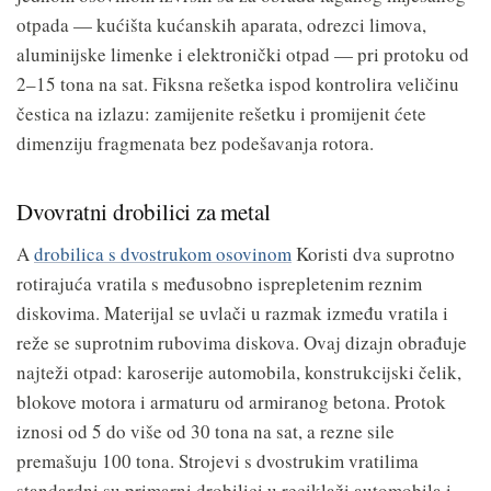
otpada — kućišta kućanskih aparata, odrezci limova,
aluminijske limenke i elektronički otpad — pri protoku od
2–15 tona na sat. Fiksna rešetka ispod kontrolira veličinu
čestica na izlazu: zamijenite rešetku i promijenit ćete
dimenziju fragmenata bez podešavanja rotora.
Dvovratni drobilici za metal
A
drobilica s dvostrukom osovinom
Koristi dva suprotno
rotirajuća vratila s međusobno isprepletenim reznim
diskovima. Materijal se uvlači u razmak između vratila i
reže se suprotnim rubovima diskova. Ovaj dizajn obrađuje
najteži otpad: karoserije automobila, konstrukcijski čelik,
blokove motora i armaturu od armiranog betona. Protok
iznosi od 5 do više od 30 tona na sat, a rezne sile
premašuju 100 tona. Strojevi s dvostrukim vratilima
standardni su primarni drobilici u reciklaži automobila i