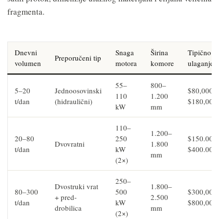
fragmenta.
Dnevni
Snaga
Širina
Tipično
Preporučeni tip
volumen
motora
komore
ulaganje
55–
800–
5–20
Jednoosovinski
$80,000–
110
1.200
t/dan
(hidraulični)
$180,000
kW
mm
110–
1.200–
20–80
250
$150.000
Dvovratni
1.800
t/dan
kW
$400.000
mm
(2×)
250–
Dvostruki vrat
1.800–
80–300
500
$300,000
+ pred-
2.500
t/dan
kW
$800,000
drobilica
mm
(2×)