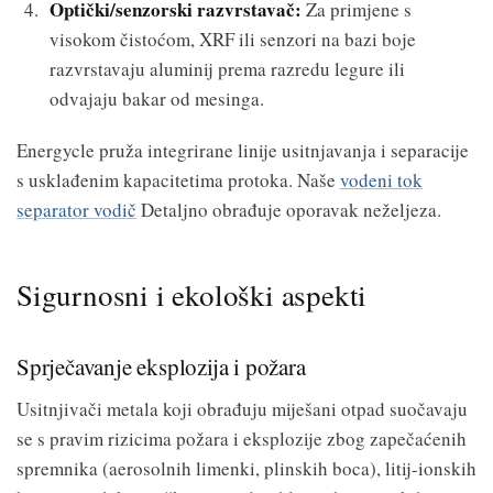
Optički/senzorski razvrstavač:
Za primjene s
visokom čistoćom, XRF ili senzori na bazi boje
razvrstavaju aluminij prema razredu legure ili
odvajaju bakar od mesinga.
Energycle pruža integrirane linije usitnjavanja i separacije
s usklađenim kapacitetima protoka. Naše
vodeni tok
separator vodič
Detaljno obrađuje oporavak neželjeza.
Sigurnosni i ekološki aspekti
Sprječavanje eksplozija i požara
Usitnjivači metala koji obrađuju miješani otpad suočavaju
se s pravim rizicima požara i eksplozije zbog zapečaćenih
spremnika (aerosolnih limenki, plinskih boca), litij-ionskih