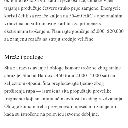
okrenite rezač za 90° radi svježe oštrice, čime se vijek
trajanja produžuje četverostruko prije zamjene. Energycle
koristi čelik za rezače kaljen na 55–60 HRC s opcionalnim
vrhovima od volframovog karbida za primjene s
ekstremnim trošenjem. Planirajte godišnje $5.000–$20.000
za zamjenu rezača na stroju srednje veličine.
Mreže i podloge
Sita za razvrstavanje i obloge komore troše se zbog stalne
abrazije. Sita od Hardoxa 450 traju 2.000–4.000 sati na
željeznom otpadu. Sita pregledavajte tjedno zbog
proširenja rupa — istrošena sita propuštaju prevelike
fragmente koji smanjuju učinkovitost kasnijeg razdvajanja.
Obloge komore treba provjeravati mjesečno i zamijeniti
kada su istrošene na polovicu izvorne debljine.