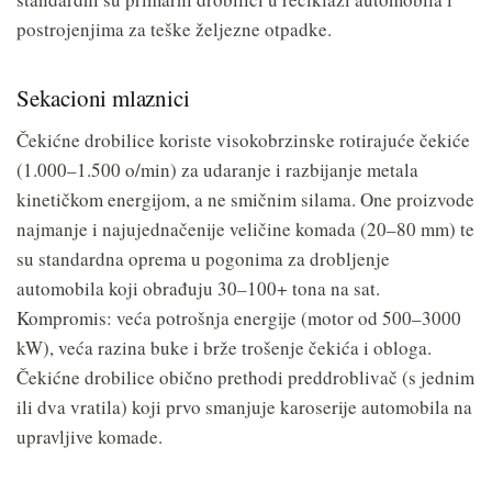
postrojenjima za teške željezne otpadke.
Sekacioni mlaznici
Čekićne drobilice koriste visokobrzinske rotirajuće čekiće
(1.000–1.500 o/min) za udaranje i razbijanje metala
kinetičkom energijom, a ne smičnim silama. One proizvode
najmanje i najujednačenije veličine komada (20–80 mm) te
su standardna oprema u pogonima za drobljenje
automobila koji obrađuju 30–100+ tona na sat.
Kompromis: veća potrošnja energije (motor od 500–3000
kW), veća razina buke i brže trošenje čekića i obloga.
Čekićne drobilice obično prethodi preddroblivač (s jednim
ili dva vratila) koji prvo smanjuje karoserije automobila na
upravljive komade.