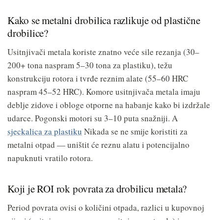
Kako se metalni drobilica razlikuje od plastične
drobilice?
Usitnjivači metala koriste znatno veće sile rezanja (30–
200+ tona naspram 5–30 tona za plastiku), težu
konstrukciju rotora i tvrđe reznim alate (55–60 HRC
naspram 45–52 HRC). Komore usitnjivača metala imaju
deblje zidove i obloge otporne na habanje kako bi izdržale
udarce. Pogonski motori su 3–10 puta snažniji. A
sjeckalica za plastiku
Nikada se ne smije koristiti za
metalni otpad — uništit će reznu alatu i potencijalno
napuknuti vratilo rotora.
Koji je ROI rok povrata za drobilicu metala?
Period povrata ovisi o količini otpada, razlici u kupovnoj