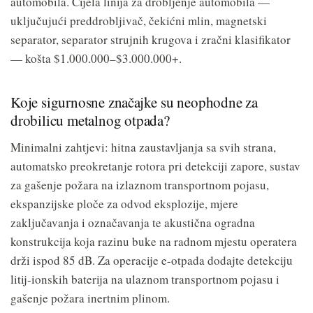
automobila. Cijela linija za drobljenje automobila —
uključujući preddrobljivač, čekićni mlin, magnetski
separator, separator strujnih krugova i zračni klasifikator
— košta $1.000.000–$3.000.000+.
Koje sigurnosne značajke su neophodne za
drobilicu metalnog otpada?
Minimalni zahtjevi: hitna zaustavljanja sa svih strana,
automatsko preokretanje rotora pri detekciji zapore, sustav
za gašenje požara na izlaznom transportnom pojasu,
ekspanzijske ploče za odvod eksplozije, mjere
zaključavanja i označavanja te akustična ogradna
konstrukcija koja razinu buke na radnom mjestu operatera
drži ispod 85 dB. Za operacije e-otpada dodajte detekciju
litij-ionskih baterija na ulaznom transportnom pojasu i
gašenje požara inertnim plinom.