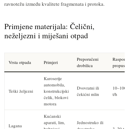
ravnotežu između kvalitete fragmenata i protoka.
Primjene materijala: Čelični,
neželjezni i miješani otpad
Preporučeni
Raspon
Vrsta otpada
Primjeri
drobilica
propusno
Karoserije
automobila,
Dvovratni ili
10–100+
Teški željezni
konstrukcijski
čekićni mlin
t/h
čelik, blokovi
motora
Kućanski
aparati, lim,
Jednostruko ili
Lagana
bubnjevi,
dvostruko
3–20 t/h