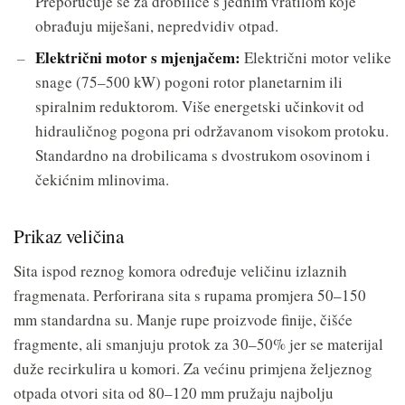
Preporučuje se za drobilice s jednim vratilom koje
obrađuju miješani, nepredvidiv otpad.
Električni motor s mjenjačem:
Električni motor velike
snage (75–500 kW) pogoni rotor planetarnim ili
spiralnim reduktorom. Više energetski učinkovit od
hidrauličnog pogona pri održavanom visokom protoku.
Standardno na drobilicama s dvostrukom osovinom i
čekićnim mlinovima.
Prikaz veličina
Sita ispod reznog komora određuje veličinu izlaznih
fragmenata. Perforirana sita s rupama promjera 50–150
mm standardna su. Manje rupe proizvode finije, čišće
fragmente, ali smanjuju protok za 30–50% jer se materijal
duže recirkulira u komori. Za većinu primjena željeznog
otpada otvori sita od 80–120 mm pružaju najbolju