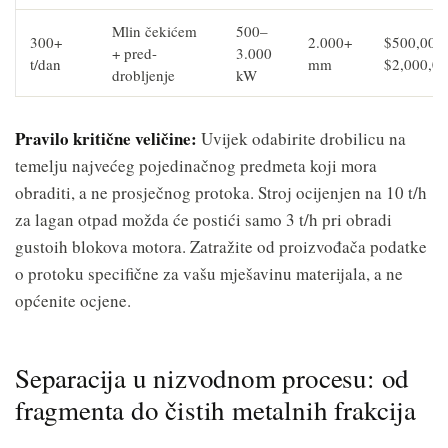
Mlin čekićem
500–
300+
2.000+
$500,000
+ pred-
3.000
t/dan
mm
$2,000,0
drobljenje
kW
Pravilo kritične veličine:
Uvijek odabirite drobilicu na
temelju najvećeg pojedinačnog predmeta koji mora
obraditi, a ne prosječnog protoka. Stroj ocijenjen na 10 t/h
za lagan otpad možda će postići samo 3 t/h pri obradi
gustoih blokova motora. Zatražite od proizvođača podatke
o protoku specifične za vašu mješavinu materijala, a ne
općenite ocjene.
Separacija u nizvodnom procesu: od
fragmenta do čistih metalnih frakcija