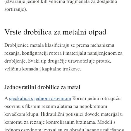
(stvaranje jednolikih veličina fragmenata za dosljedno
sortiranje).
Vrste drobilica za metalni otpad
Drobljenice metala klasificiraju se prema mehanizmu
rezanja, konfiguraciji rotora i materijalu namijenjenom za
drobljenje. Svaki tip drugačije uravnotežuje protok,
veličinu komada i kapitalne troškove.
Jednovratilni drobilice za metal
A
sjeckalica s jednom osovinom
Koristi jednu rotirajuću
osovinu s fiksnim reznim alatima na nepokretnom
kovačkom klupu. Hidraulični potisnici dovode materijal u
komornu za rezanje kontroliranim brzinama. Modeli s
jednom osovinom izvrsni su za obradu laganog miješanog