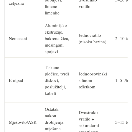
željezna
limene
vratilo
limenke
Aluminijske
ekstruzije,
Jednovratilo
Nemaseni
bakrena žica,
2–10 t/h
(nisoka brzina)
mesingani
spojevi
Tiskane
pločice, tvrdi
Jednoosovinski
E-otpad
diskovi,
s finom
1–5 t/h
poslužitelji,
rešetkom
kabeli
Ostatak
Dvostruko
nakon
vratilo +
Mješovito/ASR
drobljenja,
5–15 t/h
sekundarni
miješana
granulator