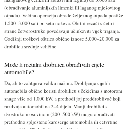
(obrađivanje aluminijskih limenki ili laganog mješovitog
otpada). Većina operacija obrade željeznog otpada postiže
1.500–3.000 sati po setu noževa. Obrtni rezači s četiri
strane četverostruko povećavaju učinkoviti vijek trajanja.
Godišnji troškovi oštrica obično iznose 5.000–20.000 za
drobilicu srednje veličine.
Može li metalni drobilica obrađivati cijele
automobile?
Da, ali to zahtijeva veliku mašinu. Drobljenje cijelih
automobila obično koristi drobilicu s čekićima s motorom
snage više od 1.000 kW, a prethodi joj preddroblivač koji
razdvaja automobil na 2–4 dijela. Manji drobilici s
dvostrukom osovinom (200–500 kW) mogu obrađivati
prethodno spljoštene karoserije automobila ili četvrtine