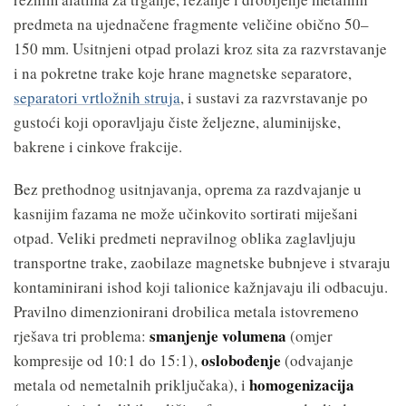
predmeta na ujednačene fragmente veličine obično 50–
150 mm. Usitnjeni otpad prolazi kroz sita za razvrstavanje
i na pokretne trake koje hrane magnetske separatore,
separatori vrtložnih struja
, i sustavi za razvrstavanje po
gustoći koji oporavljaju čiste željezne, aluminijske,
bakrene i cinkove frakcije.
Bez prethodnog usitnjavanja, oprema za razdvajanje u
kasnijim fazama ne može učinkovito sortirati miješani
otpad. Veliki predmeti nepravilnog oblika zaglavljuju
transportne trake, zaobilaze magnetske bubnjeve i stvaraju
kontaminirani ishod koji talionice kažnjavaju ili odbacuju.
Pravilno dimenzionirani drobilica metala istovremeno
smanjenje volumena
rješava tri problema:
(omjer
oslobođenje
kompresije od 10:1 do 15:1),
(odvajanje
homogenizacija
metala od nemetalnih priključaka), i