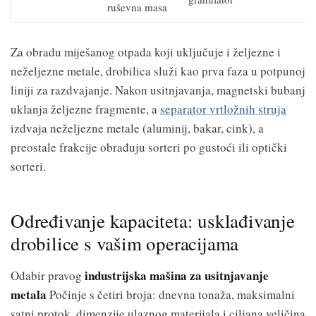
ruševna masa
Za obradu miješanog otpada koji uključuje i željezne i
neželjezne metale, drobilica služi kao prva faza u potpunoj
liniji za razdvajanje. Nakon usitnjavanja, magnetski bubanj
uklanja željezne fragmente, a
separator vrtložnih struja
izdvaja neželjezne metale (aluminij, bakar, cink), a
preostale frakcije obrađuju sorteri po gustoći ili optički
sorteri.
Određivanje kapaciteta: usklađivanje
drobilice s vašim operacijama
industrijska mašina za usitnjavanje
Odabir pravog
metala
Počinje s četiri broja: dnevna tonaža, maksimalni
satni protok, dimenzije ulaznog materijala i ciljana veličina