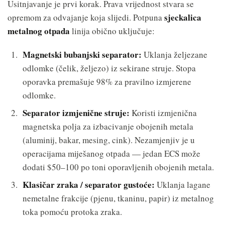
Usitnjavanje je prvi korak. Prava vrijednost stvara se
sjeckalica
opremom za odvajanje koja slijedi. Potpuna
metalnog otpada
linija obično uključuje:
Magnetski bubanjski separator:
Uklanja željezane
odlomke (čelik, željezo) iz sekirane struje. Stopa
oporavka premašuje 98% za pravilno izmjerene
odlomke.
Separator izmjenične struje:
Koristi izmjenična
magnetska polja za izbacivanje obojenih metala
(aluminij, bakar, mesing, cink). Nezamjenjiv je u
operacijama miješanog otpada — jedan ECS može
dodati $50–100 po toni oporavljenih obojenih metala.
Klasičar zraka / separator gustoće:
Uklanja lagane
nemetalne frakcije (pjenu, tkaninu, papir) iz metalnog
toka pomoću protoka zraka.