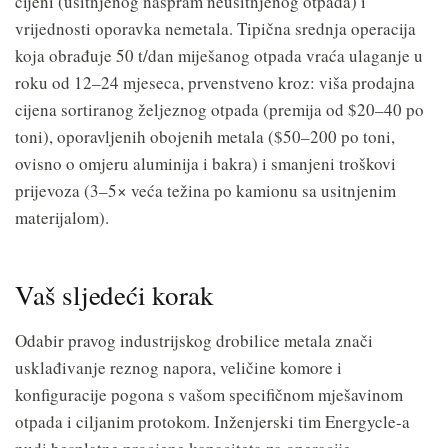
cijeni (usitnjenog naspram neusitnjenog otpada) i
vrijednosti oporavka nemetala. Tipična srednja operacija
koja obrađuje 50 t/dan miješanog otpada vraća ulaganje u
roku od 12–24 mjeseca, prvenstveno kroz: viša prodajna
cijena sortiranog željeznog otpada (premija od $20–40 po
toni), oporavljenih obojenih metala ($50–200 po toni,
ovisno o omjeru aluminija i bakra) i smanjeni troškovi
prijevoza (3–5× veća težina po kamionu sa usitnjenim
materijalom).
Vaš sljedeći korak
Odabir pravog industrijskog drobilice metala znači
usklađivanje reznog napora, veličine komore i
konfiguracije pogona s vašom specifičnom mješavinom
otpada i ciljanim protokom. Inženjerski tim Energycle-a