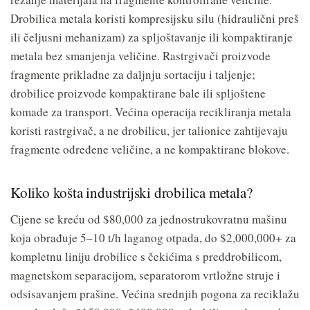
Drobilica metala koristi kompresijsku silu (hidraulični preš
ili čeljusni mehanizam) za spljoštavanje ili kompaktiranje
metala bez smanjenja veličine. Rastrgivači proizvode
fragmente prikladne za daljnju sortaciju i taljenje;
drobilice proizvode kompaktirane bale ili spljoštene
komade za transport. Većina operacija recikliranja metala
koristi rastrgivač, a ne drobilicu, jer talionice zahtijevaju
fragmente određene veličine, a ne kompaktirane blokove.
Koliko košta industrijski drobilica metala?
Cijene se kreću od $80,000 za jednostrukovratnu mašinu
koja obrađuje 5–10 t/h laganog otpada, do $2,000,000+ za
kompletnu liniju drobilice s čekićima s preddrobilicom,
magnetskom separacijom, separatorom vrtložne struje i
odsisavanjem prašine. Većina srednjih pogona za reciklažu