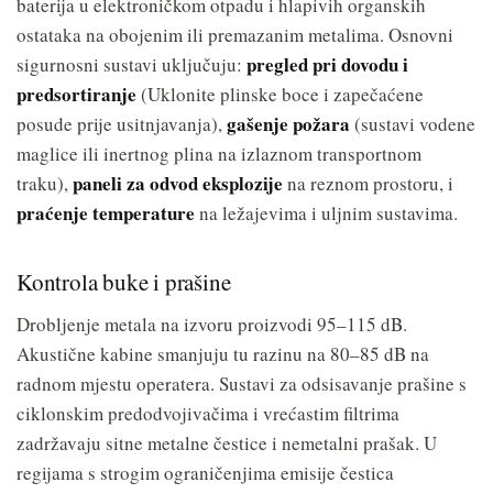
baterija u elektroničkom otpadu i hlapivih organskih
ostataka na obojenim ili premazanim metalima. Osnovni
pregled pri dovodu i
sigurnosni sustavi uključuju:
predsortiranje
(Uklonite plinske boce i zapečaćene
gašenje požara
posude prije usitnjavanja),
(sustavi vodene
maglice ili inertnog plina na izlaznom transportnom
paneli za odvod eksplozije
traku),
na reznom prostoru, i
praćenje temperature
na ležajevima i uljnim sustavima.
Kontrola buke i prašine
Drobljenje metala na izvoru proizvodi 95–115 dB.
Akustične kabine smanjuju tu razinu na 80–85 dB na
radnom mjestu operatera. Sustavi za odsisavanje prašine s
ciklonskim predodvojivačima i vrećastim filtrima
zadržavaju sitne metalne čestice i nemetalni prašak. U
regijama s strogim ograničenjima emisije čestica