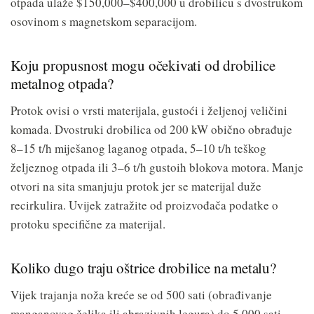
otpada ulaže $150,000–$400,000 u drobilicu s dvostrukom
osovinom s magnetskom separacijom.
Koju propusnost mogu očekivati od drobilice
metalnog otpada?
Protok ovisi o vrsti materijala, gustoći i željenoj veličini
komada. Dvostruki drobilica od 200 kW obično obrađuje
8–15 t/h miješanog laganog otpada, 5–10 t/h teškog
željeznog otpada ili 3–6 t/h gustoih blokova motora. Manje
otvori na sita smanjuju protok jer se materijal duže
recirkulira. Uvijek zatražite od proizvođača podatke o
protoku specifične za materijal.
Koliko dugo traju oštrice drobilice na metalu?
Vijek trajanja noža kreće se od 500 sati (obrađivanje
manganovog čelika ili abrazivnih legura) do 5.000 sati