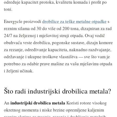
određuje kapacitet protoka, kvalitetu komada i profit po
toni.
Energycle proizvodi
drobilice za teške metalne otpadke
s
reznim silama od 30 do više od 200 tona, dizajniran za rad
24/7 na željeznoj i mješovitoj struji otpada. Ovaj vodič
obuhvaća vrste drobilica, pogonske sustave, dizajn komore
za rezanje, određivanje kapaciteta, naknadno razdvajanje,
održavanje i ukupne troškove vlasništva — sve što vam je
potrebno za odabir prave mašine za vašu mješavinu otpada
i željeni učinak.
Što radi industrijski drobilica metala?
industrijski drobilica metala
An
Koristi rotore visokog
okretnog momenta i niske brzine opremljene kaljenim
reznim alatima za trganje, rezanje i drobljenje metalnih