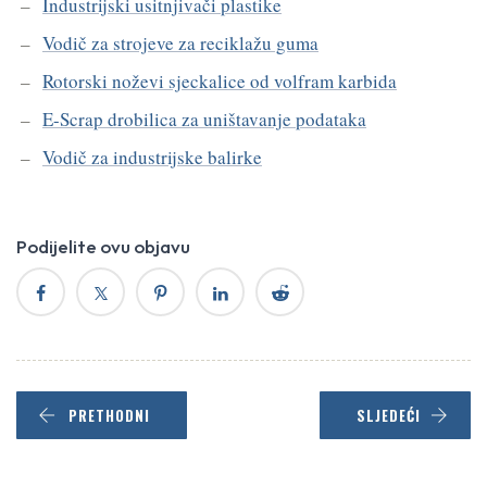
Industrijski usitnjivači plastike
Vodič za strojeve za reciklažu guma
Rotorski noževi sjeckalice od volfram karbida
E-Scrap drobilica za uništavanje podataka
Vodič za industrijske balirke
Podijelite ovu objavu
PRETHODNI
SLJEDEĆI