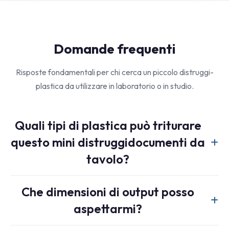
Domande frequenti
Risposte fondamentali per chi cerca un piccolo distruggi-
plastica da utilizzare in laboratorio o in studio.
Quali tipi di plastica può triturare
questo mini distruggidocumenti da
tavolo?
I materiali di partenza tipici includono stampe 3D non
Che dimensioni di output posso
riuscite, tappi di bottiglia, sprue, canali di colata, contenitori
aspettarmi?
rigidi e pezzi di bottiglie in PET preparati. Il materiale deve
essere pulito, asciutto e suddiviso per polimero per ottenere