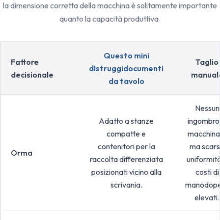
la dimensione corretta della macchina è solitamente importante
quanto la capacità produttiva.
Questo mini
Fattore
Taglio
distruggidocumenti
decisionale
manual
da tavolo
Nessun
Adatto a stanze
ingombro 
compatte e
macchinar
contenitori per la
ma scar
Orma
raccolta differenziata
uniformit
posizionati vicino alla
costi di
scrivania.
manodop
elevati.