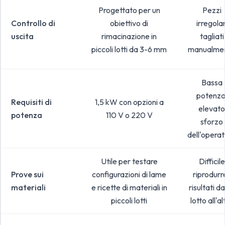
Progettato per un
Pezzi
Controllo di
obiettivo di
irregolar
uscita
rimacinazione in
tagliati
piccoli lotti da 3-6 mm
manualme
Bassa
potenza
Requisiti di
1,5 kW con opzioni a
elevato
potenza
110 V o 220 V
sforzo
dell'opera
Utile per testare
Difficile
Prove sui
configurazioni di lame
riprodurre
materiali
e ricette di materiali in
risultati d
piccoli lotti
lotto all'al