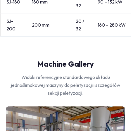
SJ-180
180 mm
90 – 132 kW
32
SJ-
20 /
200 mm
160 – 280 kW
200
32
Machine Gallery
Widoki referencyjne standardowego układu
jednoślimakowej maszyny do peletyzacji i szczegółów
sekcji peletyzacji.