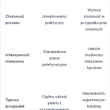
Wyższa
Złożoność
Umiarkowany i
złożoność w
procesu
praktyczny
przypadku prac
złożonych
Lepsze
Standardowa
Intensywność
możliwości
praca
mieszania
mieszania i
peletyzacyjna
łączenia
Masterbatch,
Ogólny odzysk
Typowy
wypełniacze i
peletu z
przypadek
bardziej
przygotowanego