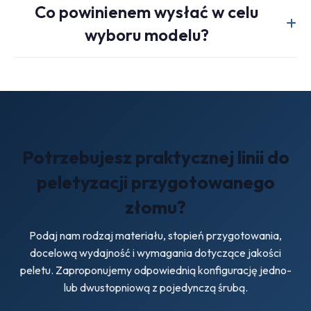
Co powinienem wysłać w celu
wykorzystywany jest zmieniacz sit. W przypadku
wyboru modelu?
trudniejszych materiałów wsadowych może być konieczne
wcześniejsze płukanie, suszenie i mocniejsze filtrowanie.
Proszę podać rodzaj polimeru, stan paszy, stopień
zanieczyszczenia, poziom wilgotności, docelową
wydajność (kg/h) oraz informację, czy gotowe peletki będą
przeznaczone do ponownego użytku wewnętrznego, czy
do sprzedaży rynkowej.
Potrzebujesz praktycznej linii do
peletyzacji przygotowanego
złomu?
Podaj nam rodzaj materiału, stopień przygotowania,
docelową wydajność i wymagania dotyczące jakości
peletu. Zaproponujemy odpowiednią konfigurację jedno-
lub dwustopniową z pojedynczą śrubą.