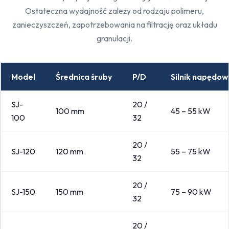
Ostateczna wydajność zależy od rodzaju polimeru,
zanieczyszczeń, zapotrzebowania na filtrację oraz układu
granulacji.
Model
Średnica śruby
P/D
Silnik napędow
SJ-
20 /
100 mm
45 – 55 kW
100
32
20 /
SJ-120
120 mm
55 – 75 kW
32
20 /
SJ-150
150 mm
75 – 90 kW
32
20 /