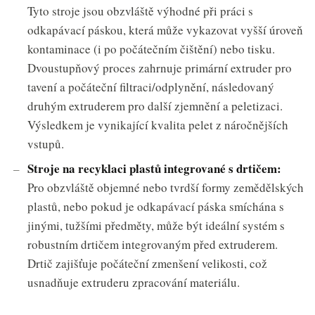
Tyto stroje jsou obzvláště výhodné při práci s
odkapávací páskou, která může vykazovat vyšší úroveň
kontaminace (i po počátečním čištění) nebo tisku.
Dvoustupňový proces zahrnuje primární extruder pro
tavení a počáteční filtraci/odplynění, následovaný
druhým extruderem pro další zjemnění a peletizaci.
Výsledkem je vynikající kvalita pelet z náročnějších
vstupů.
Stroje na recyklaci plastů integrované s drtičem:
Pro obzvláště objemné nebo tvrdší formy zemědělských
plastů, nebo pokud je odkapávací páska smíchána s
jinými, tužšími předměty, může být ideální systém s
robustním drtičem integrovaným před extruderem.
Drtič zajišťuje počáteční zmenšení velikosti, což
usnadňuje extruderu zpracování materiálu.