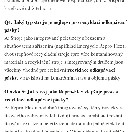
skládek a podporuje oběhové hospodářství, čímž přispívá
k celkové udržitelnosti.
Q4: Jaký typ stroje je nejlepší pro recyklaci odkapávací
pásky?
A: Stroje jako integrované peletizéry s řezacím a
zhutňovacím zařízením (například Energycle Repro-Flex),
dvoustupňové recyklační stroje (pro více kontaminovaný
materiál) a recyklační stroje s integrovaným drtičem jsou
recyklace odkapávací
všechny vhodné pro efektivní
pásky
, v závislosti na konkrétním stavu a objemu pásky.
Otázka 5: Jak stroj jako Repro-Flex zlepšuje proces
recyklace odkapávací pásky?
A: Repro-Flex a podobné integrované systémy řezačky a
lisovacího zařízení zefektivňují proces kombinací řezání,
lisování, extruze a peletizace materiálu do jedné efektivní
jednotky. To obvykle vede k vyššímu výkonu, kvalitnějším