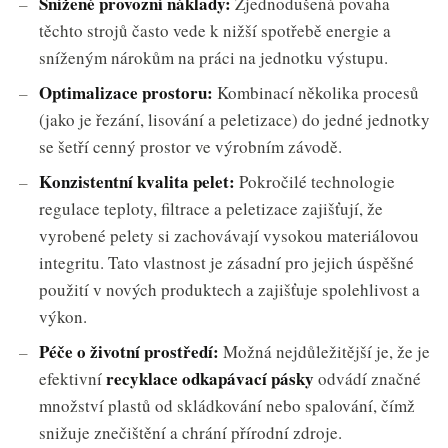
Snížené provozní náklady:
Zjednodušená povaha
těchto strojů často vede k nižší spotřebě energie a
sníženým nárokům na práci na jednotku výstupu.
Optimalizace prostoru:
Kombinací několika procesů
(jako je řezání, lisování a peletizace) do jedné jednotky
se šetří cenný prostor ve výrobním závodě.
Konzistentní kvalita pelet:
Pokročilé technologie
regulace teploty, filtrace a peletizace zajišťují, že
vyrobené pelety si zachovávají vysokou materiálovou
integritu. Tato vlastnost je zásadní pro jejich úspěšné
použití v nových produktech a zajišťuje spolehlivost a
výkon.
Péče o životní prostředí:
Možná nejdůležitější je, že je
recyklace odkapávací pásky
efektivní
odvádí značné
množství plastů od skládkování nebo spalování, čímž
snižuje znečištění a chrání přírodní zdroje.