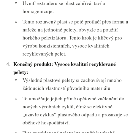
Uvnitř extruderu se plast zahřívá, taví a
homogenizuje.
Tento roztavený plast se poté protlačí přes formu a
nařeže na jednotné pelety, obvykle za použití
horkého peletizátoru. Tento krok je klíčový pro
výrobu konzistentních, vysoce kvalitních
recyklovaných pelet.
Konečný produkt: Vysoce kvalitní recyklované
pelety:
Výsledné plastové pelety si zachovávají mnoho
žádoucích vlastností původního materiálu.
To umožňuje jejich přímé opětovné začlenění do
nových výrobních cyklů, čímž se efektivně
„uzavře cyklus“ plastového odpadu a prosazuje se
oběhové hospodářství.
Tyto recyklované pelety lze použít k výrobě