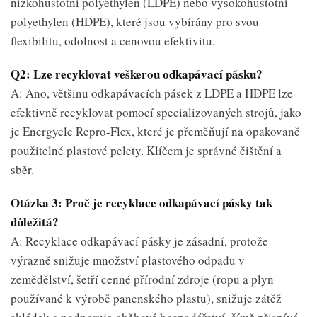
nízkohustotní polyethylen (LDPE) nebo vysokohustotní
polyethylen (HDPE), které jsou vybírány pro svou
flexibilitu, odolnost a cenovou efektivitu.
Q2: Lze recyklovat veškerou odkapávací pásku?
A: Ano, většinu odkapávacích pásek z LDPE a HDPE lze
efektivně recyklovat pomocí specializovaných strojů, jako
je Energycle Repro-Flex, které je přeměňují na opakovaně
použitelné plastové pelety. Klíčem je správné čištění a
sběr.
Otázka 3: Proč je recyklace odkapávací pásky tak
důležitá?
A: Recyklace odkapávací pásky je zásadní, protože
výrazně snižuje množství plastového odpadu v
zemědělství, šetří cenné přírodní zdroje (ropu a plyn
používané k výrobě panenského plastu), snižuje zátěž