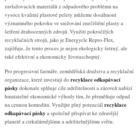
zavlažovacích materiálů z odpadového problému na
vysoce kvalitní plastové pelety můžeme dosáhnout
významného pokroku ve snižování znečištění plasty a
šetření drahocenných zdrojů. Využití pokročilých
recyklačních strojů, jako je Energycle Repro-Flex,
zajišťuje, že tento proces je nejen ekologicky šetrný, ale
také efektivní a ekonomicky životaschopný.
Pro progresivní farmáře, zemědělská družstva a recyklační
recyklace odkapávací
organizace, které investují do
pásky
dokonale splňuje cíle udržitelnosti a zároveň nabízí
hmatatelné ekonomické výhody tím, že přeměňuje odpad
recyklace
na cennou komoditu. Využijte plný potenciál
odkapávací pásky
a společně přispívat ke zdravější
planetě a cirkulárnějšímu a udržitelnějšímu světu.