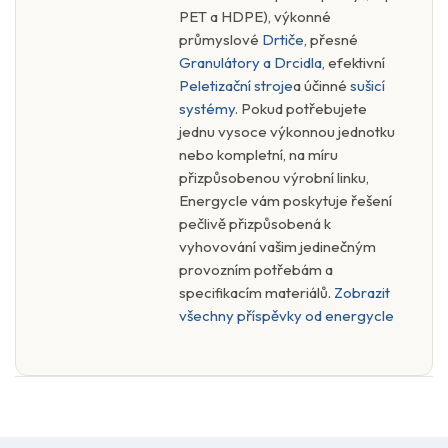
PET a HDPE), výkonné
průmyslové
Drtiče
, přesné
Granulátory a Drcidla
, efektivní
Peletizační stroje
a účinné
sušicí
systémy
. Pokud potřebujete
jednu vysoce výkonnou jednotku
nebo kompletní, na míru
přizpůsobenou výrobní linku,
Energycle vám poskytuje řešení
pečlivě přizpůsobená k
vyhovování vašim jedinečným
provozním potřebám a
specifikacím materiálů.
Zobrazit
všechny příspěvky od energycle