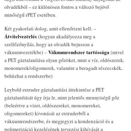
olvadékból – ez különösen fontos a változó bejövő
minőségű rPET esetében.
Két gyakorlati dolog, amit ellenőrizni kell: –
Átvitelvezérlés
(hogyan akadályozza meg a
szellőzőnyílás, hogy az olvadék bejusson a
Vákuumrendszer tartóssága
vákuumvezetékbe) –
(mivel
a PET gáztalanítása olyan gőzöket, mint a víz, oldószerek,
monomerek/oligomerek, valamint a beragadt részecskék,
behúzhat a rendszerbe)
Leybold extruder gáztalanítási áttekintése a PET
gáztalanítását úgy írja le, mint jelentős mennyiségű gőz
(beleértve a vizet, oldószereket, monomereket,
oligomereket) kivonását az extruderből a
vákuumrendszerbe, és megjegyzi a kondenzáció és a
polimerizáció kezelésének tervezési kihívását a