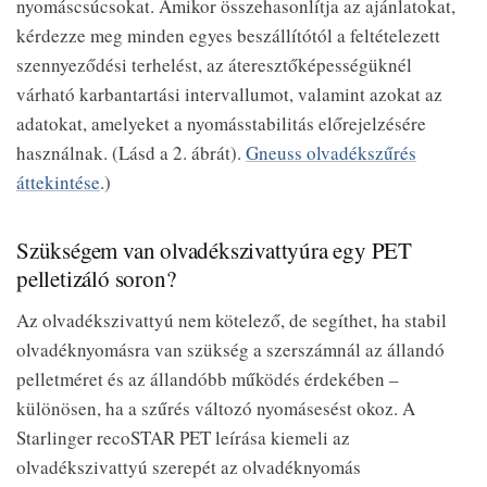
nyomáscsúcsokat. Amikor összehasonlítja az ajánlatokat,
kérdezze meg minden egyes beszállítótól a feltételezett
szennyeződési terhelést, az áteresztőképességüknél
várható karbantartási intervallumot, valamint azokat az
adatokat, amelyeket a nyomásstabilitás előrejelzésére
használnak. (Lásd a 2. ábrát).
Gneuss olvadékszűrés
áttekintése
.)
Szükségem van olvadékszivattyúra egy PET
pelletizáló soron?
Az olvadékszivattyú nem kötelező, de segíthet, ha stabil
olvadéknyomásra van szükség a szerszámnál az állandó
pelletméret és az állandóbb működés érdekében –
különösen, ha a szűrés változó nyomásesést okoz. A
Starlinger recoSTAR PET leírása kiemeli az
olvadékszivattyú szerepét az olvadéknyomás