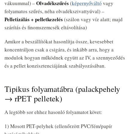
Olvadékszűrés
vákuummal) –
(
képernyőváltó
vagy
folyamatos szűrés, néha olvadékszivattyúval) –
Pelletizálás + pelletkezelés
(szálon vagy víz alatt; majd
szárítás és finomszemcsék eltávolítása)
Amikor a beszállítókat hasonlítja össze, kevesebbet
koncentráljon csak a csigára, és inkább arra, hogy a
modulok hogyan működnek együtt az IV, a szennyeződés
és a pellet konzisztenciájának szabályozásában.
Tipikus folyamatábra (palackpehely
→ rPET pelletek)
A legtöbb sor ehhez hasonló folyamatot követ:
1) Mosott PET-pelyhek (ellenőrzött PVC/fém/papír