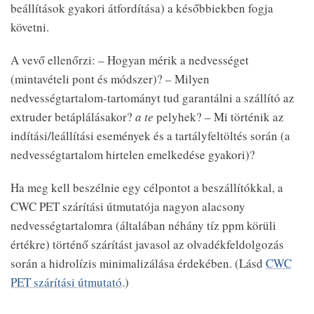
beállítások gyakori átfordítása) a későbbiekben fogja
követni.
A vevő ellenőrzi: – Hogyan mérik a nedvességet
(mintavételi pont és módszer)? – Milyen
nedvességtartalom-tartományt tud garantálni a szállító az
extruder betáplálásakor?
a te
pelyhek? – Mi történik az
indítási/leállítási események és a tartályfeltöltés során (a
nedvességtartalom hirtelen emelkedése gyakori)?
Ha meg kell beszélnie egy célpontot a beszállítókkal, a
CWC PET szárítási útmutatója nagyon alacsony
nedvességtartalomra (általában néhány tíz ppm körüli
értékre) történő szárítást javasol az olvadékfeldolgozás
során a hidrolízis minimalizálása érdekében. (Lásd
CWC
PET szárítási útmutató
.)