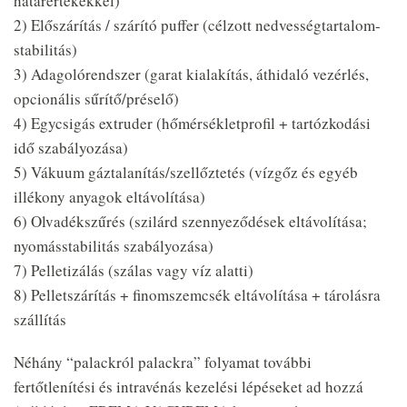
határértékekkel)
2) Előszárítás / szárító puffer (célzott nedvességtartalom-
stabilitás)
3) Adagolórendszer (garat kialakítás, áthidaló vezérlés,
opcionális sűrítő/préselő)
4) Egycsigás extruder (hőmérsékletprofil + tartózkodási
idő szabályozása)
5) Vákuum gáztalanítás/szellőztetés (vízgőz és egyéb
illékony anyagok eltávolítása)
6) Olvadékszűrés (szilárd szennyeződések eltávolítása;
nyomásstabilitás szabályozása)
7) Pelletizálás (szálas vagy víz alatti)
8) Pelletszárítás + finomszemcsék eltávolítása + tárolásra
szállítás
Néhány “palackról palackra” folyamat további
fertőtlenítési és intravénás kezelési lépéseket ad hozzá