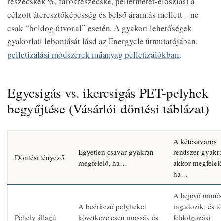
részecskék %, farokrészecske, pelletméret-eloszlás) a
célzott áteresztőképesség és belső áramlás mellett – ne
csak “boldog útvonal” esetén. A gyakori lehetőségek
gyakorlati lebontását lásd az Energycle útmutatójában.
pelletizálási módszerek műanyag pelletizálókban
.
Egycsigás vs. ikercsigás PET-pelyhek
begyűjtése (Vásárlói döntési táblázat)
A kétcsavaros
Egyetlen csavar gyakran
rendszer gyakr
Döntési tényező
megfelelő, ha…
akkor megfelel
ha…
A bejövő minő
A beérkező pelyheket
ingadozik, és t
Pehely állagú
következetesen mossák és
feldolgozási