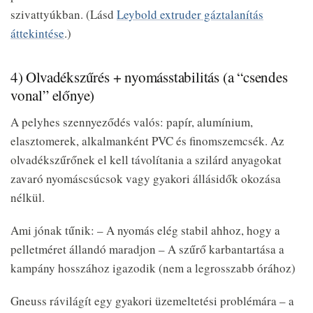
szivattyúkban. (Lásd
Leybold extruder gáztalanítás
áttekintése
.)
4) Olvadékszűrés + nyomásstabilitás (a “csendes
vonal” előnye)
A pelyhes szennyeződés valós: papír, alumínium,
elasztomerek, alkalmanként PVC és finomszemcsék. Az
olvadékszűrőnek el kell távolítania a szilárd anyagokat
zavaró nyomáscsúcsok vagy gyakori állásidők okozása
nélkül.
Ami jónak tűnik: – A nyomás elég stabil ahhoz, hogy a
pelletméret állandó maradjon – A szűrő karbantartása a
kampány hosszához igazodik (nem a legrosszabb órához)
Gneuss rávilágít egy gyakori üzemeltetési problémára – a