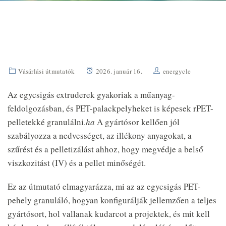
Vásárlási útmutatók
2026. január 16.
energycle
Az egycsigás extruderek gyakoriak a műanyag-
feldolgozásban, és PET-palackpelyheket is képesek rPET-
pelletekké granulálni.
ha
A gyártósor kellően jól
szabályozza a nedvességet, az illékony anyagokat, a
szűrést és a pelletizálást ahhoz, hogy megvédje a belső
viszkozitást (IV) és a pellet minőségét.
Ez az útmutató elmagyarázza, mi az az egycsigás PET-
pehely granuláló, hogyan konfigurálják jellemzően a teljes
gyártósort, hol vallanak kudarcot a projektek, és mit kell