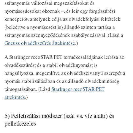
szitanyomás változásai megszakításokat és
nyomáscsúcsokat okoznak –, és leír egy forgószűrési
koncepciót, amelynek célja az olvadékfolyási feltételek
(beleértve a nyomásesést is) állandó szinten tartása a
szitanyomás szennyeződésének szabályozásával. (Lásd a
Gneuss olvadékszűrés áttekintése
.)
A Starlinger recoSTAR PET termékcsaládjának leírása az
olvadékszűrést és a stabil olvadéknyomást is
hangsúlyozza, megemlítve az olvadékszivattyú szerepét a
nyomás stabilizálásában és az állandó olvadékminőség
támogatásában. (Lásd
Starlinger recoSTAR PET
áttekintés
.)
5) Pelletizálási módszer (szál vs. víz alatti) és
pelletkezelés