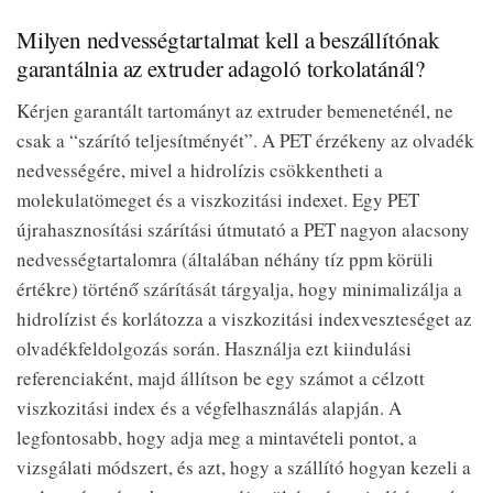
Milyen nedvességtartalmat kell a beszállítónak
garantálnia az extruder adagoló torkolatánál?
Kérjen garantált tartományt az extruder bemeneténél, ne
csak a “szárító teljesítményét”. A PET érzékeny az olvadék
nedvességére, mivel a hidrolízis csökkentheti a
molekulatömeget és a viszkozitási indexet. Egy PET
újrahasznosítási szárítási útmutató a PET nagyon alacsony
nedvességtartalomra (általában néhány tíz ppm körüli
értékre) történő szárítását tárgyalja, hogy minimalizálja a
hidrolízist és korlátozza a viszkozitási indexveszteséget az
olvadékfeldolgozás során. Használja ezt kiindulási
referenciaként, majd állítson be egy számot a célzott
viszkozitási index és a végfelhasználás alapján. A
legfontosabb, hogy adja meg a mintavételi pontot, a
vizsgálati módszert, és azt, hogy a szállító hogyan kezeli a