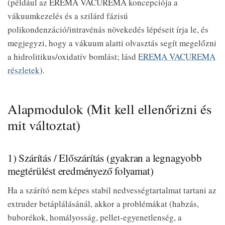
(például az EREMA VACUREMA koncepciója a
vákuumkezelés és a szilárd fázisú
polikondenzáció/intravénás növekedés lépéseit írja le, és
megjegyzi, hogy a vákuum alatti olvasztás segít megelőzni
a hidrolitikus/oxidatív bomlást; lásd
EREMA VACUREMA
részletek
).
Alapmodulok (Mit kell ellenőrizni és
mit változtat)
1) Szárítás / Előszárítás (gyakran a legnagyobb
megtérülést eredményező folyamat)
Ha a szárító nem képes stabil nedvességtartalmat tartani az
extruder betáplálásánál, akkor a problémákat (habzás,
buborékok, homályosság, pellet-egyenetlenség, a