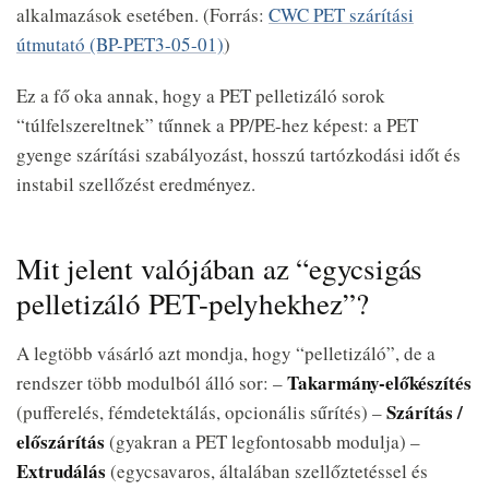
alkalmazások esetében. (Forrás:
CWC PET szárítási
útmutató (BP-PET3-05-01)
)
Ez a fő oka annak, hogy a PET pelletizáló sorok
“túlfelszereltnek” tűnnek a PP/PE-hez képest: a PET
gyenge szárítási szabályozást, hosszú tartózkodási időt és
instabil szellőzést eredményez.
Mit jelent valójában az “egycsigás
pelletizáló PET-pelyhekhez”?
A legtöbb vásárló azt mondja, hogy “pelletizáló”, de a
Takarmány-előkészítés
rendszer több modulból álló sor: –
Szárítás /
(pufferelés, fémdetektálás, opcionális sűrítés) –
előszárítás
(gyakran a PET legfontosabb modulja) –
Extrudálás
(egycsavaros, általában szellőztetéssel és