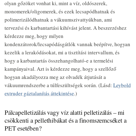
olyan gőzöket vonhat ki, mint a víz, oldószerek,
monomerek/oligomerek, és ezek lecsapódhatnak és
polimerizálódhatnak a vákuumszivattyúkban, ami
tervezési és karbantartási kihívást jelent. A beszerzéshez
kérdezze meg, hogy milyen
kondenzátorok/lecsapódásgátlók vannak beépítve, hogyan
kezelik a lerakódásokat, mi a tisztítási intervallum, és
hogy a karbantartás összehangolható-e a termelési
kampányaival. Azt is kérdezze meg, hogy a szellőző
hogyan akadályozza meg az olvadék átjutását a
vákuumrendszerbe a túlfeszültségek során. (Lásd:
Leybold
extruder gáztalanítás áttekintése
.)
Pálcapelletizálás vagy víz alatti pelletizálás – mi
csökkenti a pellethibákat és a finomszemcséket a
PET esetében?