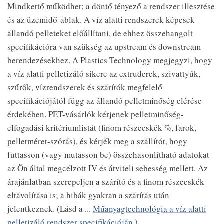
Mindkettő működhet; a döntő tényező a rendszer illesztése
és az üzemidő-ablak. A víz alatti rendszerek képesek
állandó pelleteket előállítani, de ehhez összehangolt
specifikációra van szükség az upstream és downstream
berendezésekhez. A Plastics Technology megjegyzi, hogy
a víz alatti pelletizáló sikere az extruderek, szivattyúk,
szűrők, vízrendszerek és szárítók megfelelő
specifikációjától függ az állandó pelletminőség elérése
érdekében. PET-vásárlók kérjenek pelletminőség-
elfogadási kritériumlistát (finom részecskék %, farok,
pelletméret-szórás), és kérjék meg a szállítót, hogy
futtasson (vagy mutasson be) összehasonlítható adatokat
az Ön által megcélzott IV és átviteli sebesség mellett. Az
árajánlatban szerepeljen a szárító és a finom részecskék
eltávolítása is; a hibák gyakran a szárítás után
jelentkeznek. (Lásd a ...
Műanyagtechnológia a víz alatti
pelletizáló rendszer specifikációján
.)