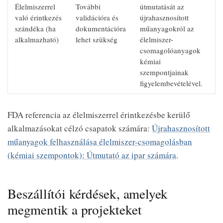
Élelmiszerrel
További
útmutatását az
való érintkezés
validációra és
újrahasznosított
szándéka (ha
dokumentációra
műanyagokról az
alkalmazható)
lehet szükség
élelmiszer-
csomagolóanyagok
kémiai
szempontjainak
figyelembevételével.
FDA referencia az élelmiszerrel érintkezésbe kerülő
alkalmazásokat célzó csapatok számára:
Újrahasznosított
műanyagok felhasználása élelmiszer-csomagolásban
(kémiai szempontok): Útmutató az ipar számára
.
Beszállítói kérdések, amelyek
megmentik a projekteket