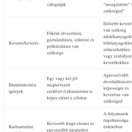
válogatják
“mozgástérre” 
szükséged”
Erősebb keveré
van szükség
Főként olvasztásra,
adalékanyagok
gáztalanításra, szűrésre és
Keverés/keverés
töltőanyagokho
pelletizálásra van
színezékekhez
szüksége
vagy szabályoz
keverékekhez.
Agresszívabb
Egy vagy két jól
devolatilizációs
Illatmentesítési
megtervezett
képességre és
igények
szellőző-/vákuumzóna is
keverésre van
képes elérni a célokat
szükséged
A folyamatok
rugalmassága
Kevesebb forgó elemet és
Karbantartási
érdekében
egyszerűbb újraépítési