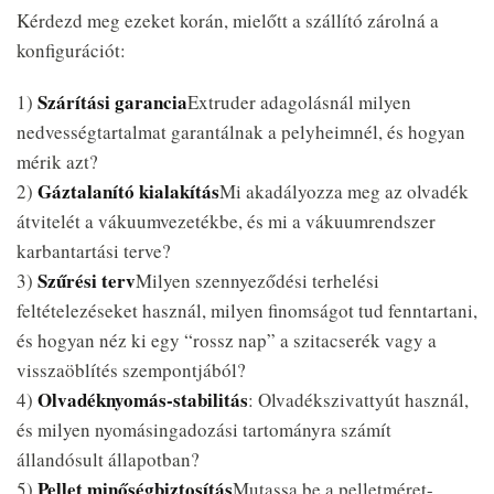
Kérdezd meg ezeket korán, mielőtt a szállító zárolná a
konfigurációt:
Szárítási garancia
1)
Extruder adagolásnál milyen
nedvességtartalmat garantálnak a pelyheimnél, és hogyan
mérik azt?
Gáztalanító kialakítás
2)
Mi akadályozza meg az olvadék
átvitelét a vákuumvezetékbe, és mi a vákuumrendszer
karbantartási terve?
Szűrési terv
3)
Milyen szennyeződési terhelési
feltételezéseket használ, milyen finomságot tud fenntartani,
és hogyan néz ki egy “rossz nap” a szitacserék vagy a
visszaöblítés szempontjából?
Olvadéknyomás-stabilitás
4)
: Olvadékszivattyút használ,
és milyen nyomásingadozási tartományra számít
állandósult állapotban?
Pellet minőségbiztosítás
5)
Mutassa be a pelletméret-