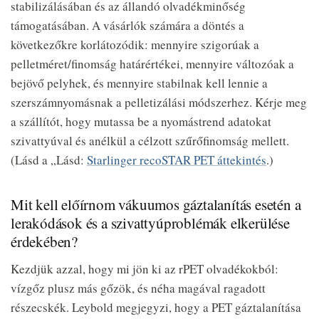
stabilizálásában és az állandó olvadékminőség
támogatásában. A vásárlók számára a döntés a
következőkre korlátozódik: mennyire szigorúak a
pelletméret/finomság határértékei, mennyire változóak a
bejövő pelyhek, és mennyire stabilnak kell lennie a
szerszámnyomásnak a pelletizálási módszerhez. Kérje meg
a szállítót, hogy mutassa be a nyomástrend adatokat
szivattyúval és anélkül a célzott szűrőfinomság mellett.
(Lásd a „Lásd:
Starlinger recoSTAR PET áttekintés
.)
Mit kell előírnom vákuumos gáztalanítás esetén a
lerakódások és a szivattyúproblémák elkerülése
érdekében?
Kezdjük azzal, hogy mi jön ki az rPET olvadékokból:
vízgőz plusz más gőzök, és néha magával ragadott
részecskék. Leybold megjegyzi, hogy a PET gáztalanítása