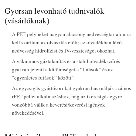
Gyorsan levonható tudnivalók
(vásárlóknak)
A PET-pelyheket nagyon alacsony nedvességtartalomra
kell szárítani az olvasztás előtt; az olvadékban lévő
nedvesség hidrolízist és IV-veszteséget okozhat.
A vákuumos gáztalanítás és a stabil olvadékszűrés
gyakran jelenti a különbséget a “futások” és az
“egyenletes futások” között.”
Az egycsigás gyártósorokat gyakran használják számos
rPET pellet alkalmazáshoz, míg az ikercsigás egyre
vonzóbbá válik a keverési/keverési igények
növekedésével.