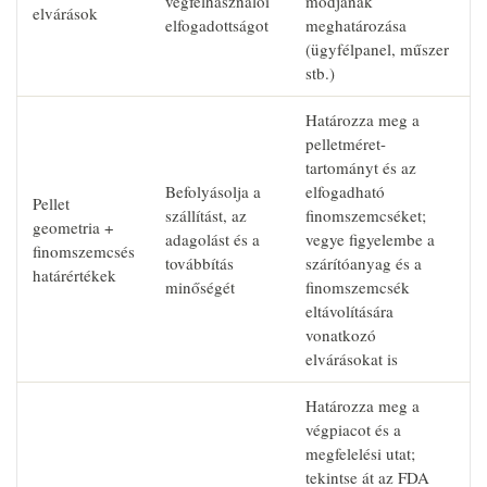
végfelhasználói
módjának
elvárások
elfogadottságot
meghatározása
(ügyfélpanel, műszer
stb.)
Határozza meg a
pelletméret-
tartományt és az
Befolyásolja a
elfogadható
Pellet
szállítást, az
finomszemcséket;
geometria +
adagolást és a
vegye figyelembe a
finomszemcsés
továbbítás
szárítóanyag és a
határértékek
minőségét
finomszemcsék
eltávolítására
vonatkozó
elvárásokat is
Határozza meg a
végpiacot és a
megfelelési utat;
tekintse át az FDA