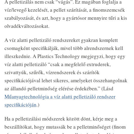
A pelletizálás nem csak “vágás”. Ez magában foglalja a
víz/levegő kezelését, a pellet szárítását, a finomszemcsék
szabályozását, és azt, hogy a gyártósor mennyire tűri a kis
olvadékváltozásokat.
A víz alatti pelletizáló rendszereket gyakran komplett
csomagként specifikálják, mivel több alrendszernek kell
illeszkednie. A Plastics Technology megjegyzi, hogy egy
víz alatti pelletizáló “csak a megfelelő extruderek,
szivattyúk, szűrők, vízrendszerek és szárítók
specifikációjával lehet sikeres, amelyeket összehangolnak
az állandó pelletminőség elérése érdekében.” (Lásd
Műanyagtechnológia a víz alatti pelletizáló rendszer
specifikációján
.)
Ha a pelletizálási módszerek között dönt, kérje meg a
beszállítókat, hogy mutassák be a pelletminőséget (finom