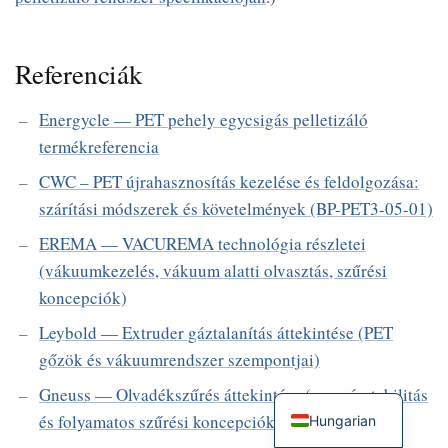
Referenciák
Energycle — PET pehely egycsigás pelletizáló
termékreferencia
CWC – PET újrahasznosítás kezelése és feldolgozása:
szárítási módszerek és követelmények (BP-PET3-05-01)
EREMA — VACUREMA technológia részletei
(vákuumkezelés, vákuum alatti olvasztás, szűrési
koncepciók)
Leybold — Extruder gáztalanítás áttekintése (PET
gőzök és vákuumrendszer szempontjai)
Gneuss — Olvadékszűrés áttekintése (nyomásstabilitás
és folyamatos szűrési koncepciók)
Hungarian