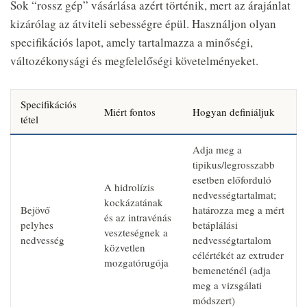
Sok “rossz gép” vásárlása azért történik, mert az árajánlat
kizárólag az átviteli sebességre épül. Használjon olyan
specifikációs lapot, amely tartalmazza a minőségi,
változékonysági és megfelelőségi követelményeket.
Specifikációs
Miért fontos
Hogyan definiáljuk
tétel
Adja meg a
tipikus/legrosszabb
esetben előforduló
A hidrolízis
nedvességtartalmat;
kockázatának
Bejövő
határozza meg a mért
és az intravénás
pelyhes
betáplálási
veszteségnek a
nedvesség
nedvességtartalom
közvetlen
célértékét az extruder
mozgatórugója
bemeneténél (adja
meg a vizsgálati
módszert)