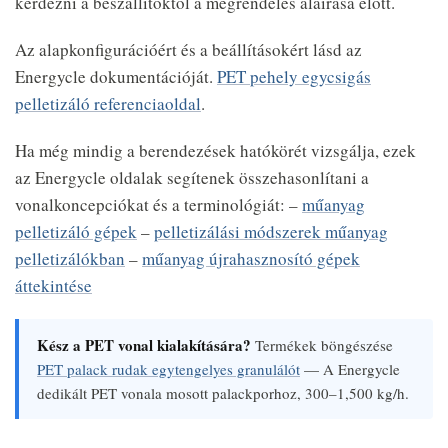
kérdezni a beszállítóktól a megrendelés aláírása előtt.
Az alapkonfigurációért és a beállításokért lásd az
Energycle dokumentációját.
PET pehely egycsigás
pelletizáló referenciaoldal
.
Ha még mindig a berendezések hatókörét vizsgálja, ezek
az Energycle oldalak segítenek összehasonlítani a
vonalkoncepciókat és a terminológiát: –
műanyag
pelletizáló gépek
–
pelletizálási módszerek műanyag
pelletizálókban
–
műanyag újrahasznosító gépek
áttekintése
Kész a PET vonal kialakítására?
Termékek böngészése
PET palack rudak egytengelyes granulálót
— A Energycle
dedikált PET vonala mosott palackporhoz, 300–1,500 kg/h.