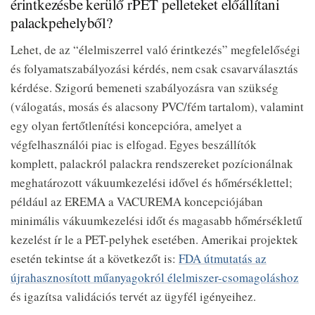
érintkezésbe kerülő rPET pelleteket előállítani
palackpehelyből?
Lehet, de az “élelmiszerrel való érintkezés” megfelelőségi
és folyamatszabályozási kérdés, nem csak csavarválasztás
kérdése. Szigorú bemeneti szabályozásra van szükség
(válogatás, mosás és alacsony PVC/fém tartalom), valamint
egy olyan fertőtlenítési koncepcióra, amelyet a
végfelhasználói piac is elfogad. Egyes beszállítók
komplett, palackról palackra rendszereket pozícionálnak
meghatározott vákuumkezelési idővel és hőmérséklettel;
például az EREMA a VACUREMA koncepciójában
minimális vákuumkezelési időt és magasabb hőmérsékletű
kezelést ír le a PET-pelyhek esetében. Amerikai projektek
esetén tekintse át a következőt is:
FDA útmutatás az
újrahasznosított műanyagokról élelmiszer-csomagoláshoz
és igazítsa validációs tervét az ügyfél igényeihez.