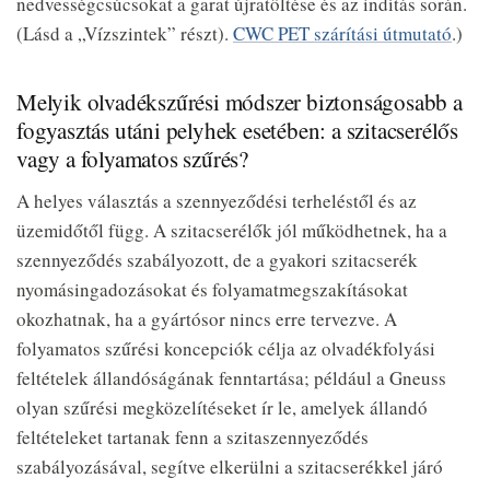
nedvességcsúcsokat a garat újratöltése és az indítás során.
(Lásd a „Vízszintek” részt).
CWC PET szárítási útmutató
.)
Melyik olvadékszűrési módszer biztonságosabb a
fogyasztás utáni pelyhek esetében: a szitacserélős
vagy a folyamatos szűrés?
A helyes választás a szennyeződési terheléstől és az
üzemidőtől függ. A szitacserélők jól működhetnek, ha a
szennyeződés szabályozott, de a gyakori szitacserék
nyomásingadozásokat és folyamatmegszakításokat
okozhatnak, ha a gyártósor nincs erre tervezve. A
folyamatos szűrési koncepciók célja az olvadékfolyási
feltételek állandóságának fenntartása; például a Gneuss
olyan szűrési megközelítéseket ír le, amelyek állandó
feltételeket tartanak fenn a szitaszennyeződés
szabályozásával, segítve elkerülni a szitacserékkel járó