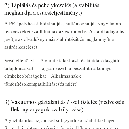
2) Táplálás és pehelykezelés (a stabilitás
meghaladja a csúcsteljesítményt)
A PET-pelyhek áthidalhatják, hullámozhatják vagy finom
részecskéket szállíthatnak az extruderbe. A stabil adagolás
javítja az olvadéknyomás stabilitását és megkönnyíti a
szűrés kezelését.
Vevő ellenőrzi: – A garat kialakítását és áthidalódásgátló
tulajdonságait – Hogyan kezeli a beszállító a könnyű
címkéket/bírságokat – Alkalmaznak-e
tömörítést/kompatibilitást (és miért)
3) Vákuumos gáztalanítás / szellőztetés (nedvesség
+ illékony anyagok szabályozása)
A gáztalanítás az, amivel sok gyártósor stabilitást nyer.
Segít eltávolítani a vízgőzt és más illékony anyagokat az