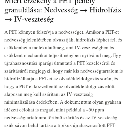
Miért érzékeny a PET pehely
granulálása: Nedvesség → Hidrolízis
→ IV-veszteség
A PET könnyen felszívja a nedvességet. Amikor a PET-et
nedvesség jelenlétében olvasztják, hidrolízis léphet fel, és
csökkenhet a molekulatömeg, ami IV-veszteségben és
csökkent mechanikai teljesítményben nyilvánul meg. Egy
újrahasznosítási iparági útmutató a PET kezeléséről és
szárításáról megjegyzi, hogy már kis nedvességtartalom is
hidrolizálhatja a PET-et az olvadékfeldolgozás során, és
hogy a PET-et közvetlenül az olvadékfeldolgozás előtt
alaposan meg kell szárítani az IV-veszteség
minimalizálása érdekében. A dokumentum olyan gyakran
idézett célokat is megad, mint például a ~50 ppm
nedvességtartalomra történő szárítás és az IV-veszteség
szűk sávon belül tartása a tipikus újrahasznosított PET-