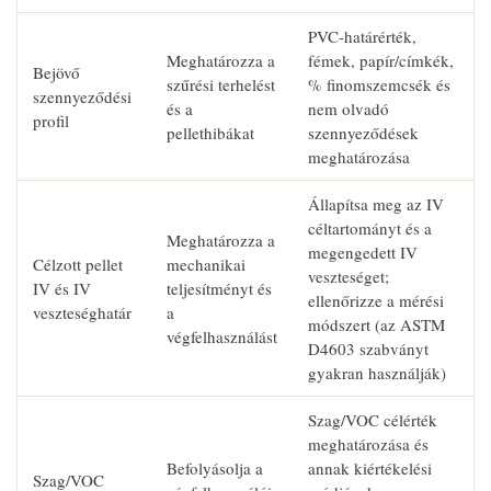
PVC-határérték,
Meghatározza a
fémek, papír/címkék,
Bejövő
szűrési terhelést
% finomszemcsék és
szennyeződési
és a
nem olvadó
profil
pellethibákat
szennyeződések
meghatározása
Állapítsa meg az IV
céltartományt és a
Meghatározza a
megengedett IV
Célzott pellet
mechanikai
veszteséget;
IV és IV
teljesítményt és
ellenőrizze a mérési
veszteséghatár
a
módszert (az ASTM
végfelhasználást
D4603 szabványt
gyakran használják)
Szag/VOC célérték
meghatározása és
Befolyásolja a
annak kiértékelési
Szag/VOC