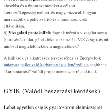
eloszlást és a finom szemcséket a célzott
áteresztőképesség mellett, és magyarázza el, hogyan
méreteződik a pelletszárító és a finomszemcsék
eltávolítása.
Vizsgálati protokoll
6)
Mit fogunk mérni a vizsgálat során
(intravénás oldat, gélek, fekete szemcsék, VOC/szag), és mi
minősül megfelelőnek/nem megfelelőnek?
A leállások és alkatrészek tervezéséhez az Energycle-k
műanyag pelletizáló karbantartási ellenőrzőlista
segíthet a
“karbantartást” valódi projektmenedzserré alakítani.
GYIK (Valódi beszerzési kérdések)
Lehet egyetlen csigás gyártósoron élelmiszerrel