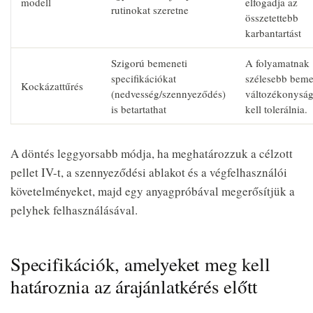
modell
elfogadja az
rutinokat szeretne
összetettebb
karbantartást
Szigorú bemeneti
A folyamatnak
specifikációkat
szélesebb beme
Kockázattűrés
(nedvesség/szennyeződés)
változékonyság
is betartathat
kell tolerálnia.
A döntés leggyorsabb módja, ha meghatározzuk a célzott
pellet IV-t, a szennyeződési ablakot és a végfelhasználói
követelményeket, majd egy anyagpróbával megerősítjük a
pelyhek felhasználásával.
Specifikációk, amelyeket meg kell
határoznia az árajánlatkérés előtt