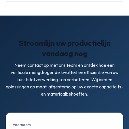
3-fasen 380–480V, 50/60Hz, afhankelijk van regio/model.
Contactdelen van SUS304 zijn bestand tegen verkleuring
Zorg voor voldoende ventilatie; sluit de heteluchtuitlaat
en het schoonmaken gaat snel.
indien mogelijk aan op een kanaal of cycloonafscheider om
fijnstof en vocht op te vangen. Reserveer 0,5–1 m vrije
ruimte rondom de machine voor onderhoud.
Stroomlijn uw productielijn
vandaag nog
Neem contact op met ons team en ontdek hoe een
verticale mengdroger de kwaliteit en efficiëntie van uw
kunststofverwerking kan verbeteren. Wij bieden
oplossingen op maat, afgestemd op uw exacte capaciteits-
en materiaalbehoeften.
Voornaam