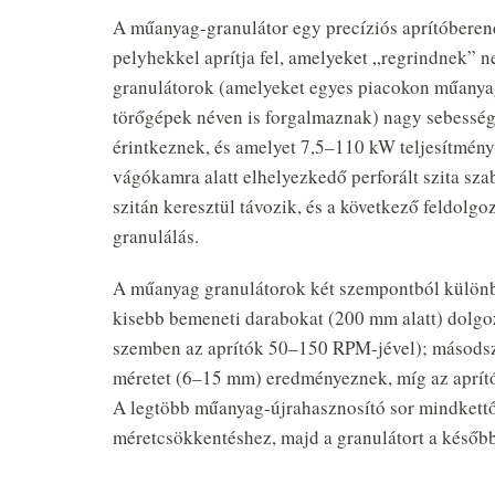
A műanyag-granulátor egy precíziós aprítóbere
pelyhekkel aprítja fel, amelyeket „regrindnek”
granulátorok (amelyeket egyes piacokon műany
törőgépek néven is forgalmaznak) nagy sebességű
érintkeznek, és amelyet 7,5–110 kW teljesítmény
vágókamra alatt elhelyezkedő perforált szita sz
szitán keresztül távozik, és a következő feldolgo
granulálás.
A műanyag granulátorok két szempontból különbö
kisebb bemeneti darabokat (200 mm alatt) dolg
szemben az aprítók 50–150 RPM-jével); másodszor
méretet (6–15 mm) eredményeznek, míg az aprító
A legtöbb műanyag-újrahasznosító sor mindkettőt
méretcsökkentéshez, majd a granulátort a későb