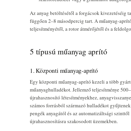
Az anyag betöltésétől a forgácsok kivezetéséig ta
függően 2–8 másodpercig tart. A műanyag-aprító
teljesítményétől, a rotor átmérőjétől és a feldol
5 típusú műanyag aprító
1. Központi műanyag-aprító
Egy központi műanyag-aprító kezeli a több gyárt
műanyaghulladékot. Jellemző teljesítménye 500
újrahasznosító létesítményekhez, anyagvisszan
számos forrásból származó hulladékot gyűjtenek 
pengék anyagától és az automatizáltsági szinttő
újrahasznosításra szakosodott üzemekben.