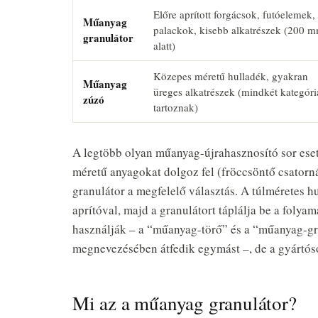
Előre aprított forgácsok, futóelemek,
Műanyag
palackok, kisebb alkatrészek (200 
granulátor
alatt)
Közepes méretű hulladék, gyakran
Műanyag
üreges alkatrészek (mindkét kategór
zúzó
tartoznak)
A legtöbb olyan műanyag-újrahasznosító sor ese
méretű anyagokat dolgoz fel (fröccsöntő csatorn
granulátor a megfelelő választás. A túlméretes h
aprítóval, majd a granulátort táplálja be a foly
használják – a “műanyag-törő” és a “műanyag-gr
megnevezésében átfedik egymást –, de a gyártós
Mi az a műanyag granulátor?