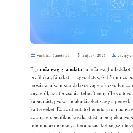
Vásárlási útmutatók
május 4, 2026
energycl
műanyag granulátor
Egy
a műanyaghulladékot —
profilokat, fóliákat — egyenletes, 6–15 mm-es pe
mosásra, a kompaundálásra vagy a közvetlen extr
anyagtól, az átbocsátási teljesítménytől és a tov
kapacitást, gyakori elakadásokat vagy a pengék i
költségeket. Ez az útmutató bemutatja a műanyag
az anyag-specifikus kiválasztást, a pengék anya
referenciaértékeket, a beruházási költségszintek