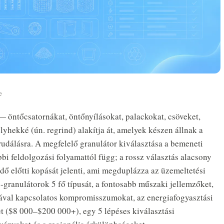
e
 öntőcsatornákat, öntőnyílásokat, palackokat, csöveket,
lyhekké (ún. regrind) alakítja át, amelyek készen állnak a
událásra. A megfelelő granulátor kiválasztása a bemeneti
ábbi feldolgozási folyamattól függ; a rossz választás alacsony
dő előtti kopását jelenti, ami megduplázza az üzemeltetési
-granulátorok 5 fő típusát, a fontosabb műszaki jellemzőket,
gával kapcsolatos kompromisszumokat, az energiafogyasztási
et ($8 000–$200 000+), egy 5 lépéses kiválasztási