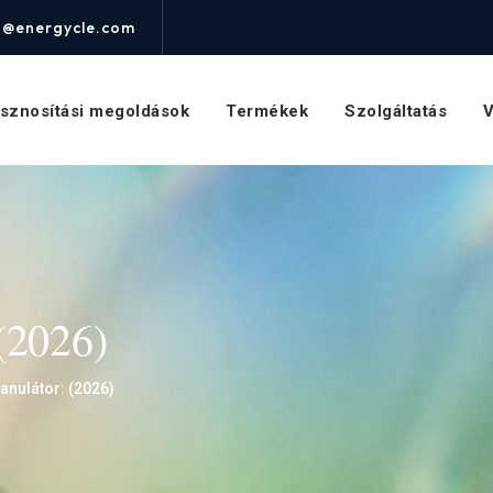
o@energycle.com
asznosítási megoldások
Termékek
Szolgáltatás
V
(2026)
nulátor: (2026)