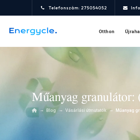
Telefonszám: 275054052
Inf
Otthon
Újrah
Műanyag granulátor: 
→
→
→
Blog
Vásárlási útmutatók
Műanyag gra