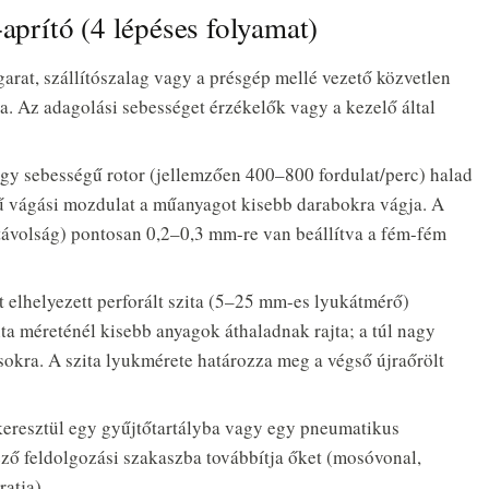
rító (4 lépéses folyamat)
at, szállítószalag vagy a présgép mellé vezető közvetlen
a. Az adagolási sebességet érzékelők vagy a kezelő által
y sebességű rotor (jellemzően 400–800 fordulat/perc) halad
erű vágási mozdulat a műanyagot kisebb darabokra vágja. A
i távolság) pontosan 0,2–0,3 mm-re van beállítva a fém-fém
 elhelyezett perforált szita (5–25 mm-es lyukátmérő)
ta méreténél kisebb anyagok áthaladnak rajta; a túl nagy
kra. A szita lyukmérete határozza meg a végső újraőrölt
keresztül egy gyűjtőtartályba vagy egy pneumatikus
ező feldolgozási szakaszba továbbítja őket (mosóvonal,
atja).