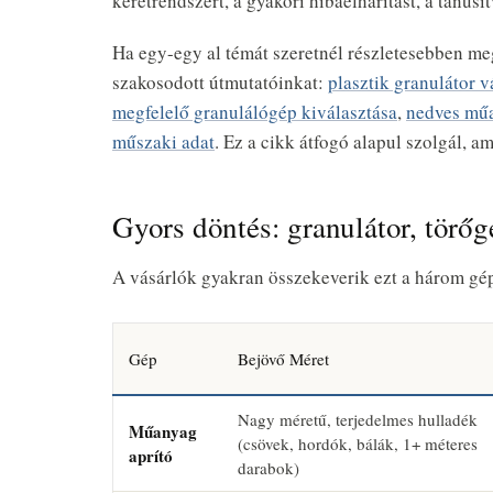
keretrendszert, a gyakori hibaelhárítást, a tanús
Ha egy-egy al témát szeretnél részletesebben me
szakosodott útmutatóinkat:
plasztik granulátor 
megfelelő granulálógép kiválasztása
,
nedves műa
műszaki adat
. Ez a cikk átfogó alapul szolgál, a
Gyors döntés: granulátor, törőg
A vásárlók gyakran összekeverik ezt a három gép
Gép
Bejövő Méret
Nagy méretű, terjedelmes hulladék
Műanyag
(csövek, hordók, bálák, 1+ méteres
aprító
darabok)