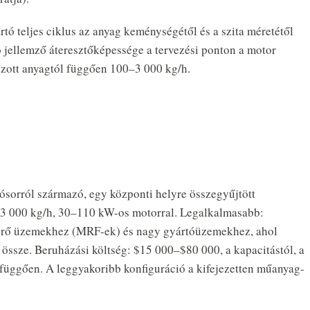
rtó teljes ciklus az anyag keménységétől és a szita méretétől
 jellemző áteresztőképessége a tervezési ponton a motor
gozott anyagtól függően 100–3 000 kg/h.
ósorról származó, egy központi helyre összegyűjtött
–3 000 kg/h, 30–110 kW-os motorral. Legalkalmasabb:
yerő üzemekhez (MRF-ek) és nagy gyártóüzemekhez, ahol
össze. Beruházási költség: $15 000–$80 000, a kapacitástól, a
l függően. A leggyakoribb konfiguráció a kifejezetten műanyag-