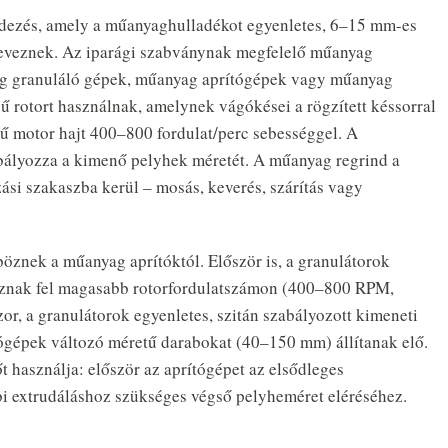
ndezés, amely a műanyaghulladékot egyenletes, 6–15 mm-es
 neveznek. Az iparági szabványnak megfelelő műanyag
ag granuláló gépek, műanyag aprítógépek vagy műanyag
 rotort használnak, amelynek vágókései a rögzített késsorral
ű motor hajt 400–800 fordulat/perc sebességgel. A
abályozza a kimenő pelyhek méretét. A műanyag regrind a
zási szakaszba kerül – mosás, keverés, szárítás vagy
znek a műanyag aprítóktól. Először is, a granulátorok
oznak fel magasabb rotorfordulatszámon (400–800 RPM,
, a granulátorok egyenletes, szitán szabályozott kimeneti
gépek változó méretű darabokat (40–150 mm) állítanak elő.
 használja: először az aprítógépet az elsődleges
bi extrudáláshoz szükséges végső pelyheméret eléréséhez.