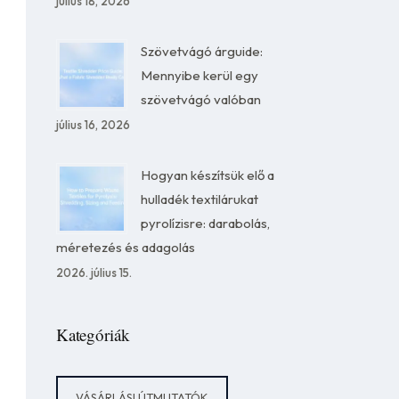
július 18, 2026
Szövetvágó árguide:
Mennyibe kerül egy
szövetvágó valóban
július 16, 2026
Hogyan készítsük elő a
hulladék textilárukat
pyrolízisre: darabolás,
méretezés és adagolás
2026. július 15.
Kategóriák
VÁSÁRLÁSI ÚTMUTATÓK