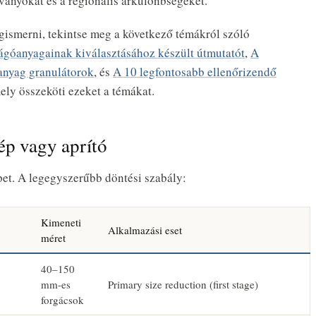
ítványokat és a regionális árkülönbségeket.
gismerni, tekintse meg a következő témákról szóló
vágóanyagainak kiválasztásához készült útmutatót
,
A
nyag granulátorok
, és
A 10 legfontosabb ellenőrizendő
mely összeköti ezeket a témákat.
ép vagy aprító
et. A legegyszerűbb döntési szabály:
Kimeneti
Alkalmazási eset
méret
40–150
mm-es
Primary size reduction (first stage)
forgácsok