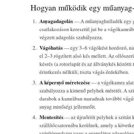
Hogyan működik egy műanyag-ap
Anyagadagolás
— A műanyaghulladék egy gar
csatlakozáson keresztül jut be a vágókamráb
végzett adagolás szabályozza.
Vágóhatás
— egy 3–6 vágókést hordozó, nag
el 2–3 rögzített alsó kés mellett. Az ollósz
késrés (a rotorlapát és az állványkés között
érintkezés nélküli, tiszta vágás érdekében.
A képernyő méretezése
— a vágókamra alatt
szabályozza a kimenő pelyhek méretét. A szi
darabok a kamrában maradnak további vágáso
anyag minőségi jellemzőit.
Mentesítés
— az újraőrölt pelyhek a szitán 
szállítócsatornába kerülnek, amely a követk
szárítórendszer vagy a granulátor adagológar