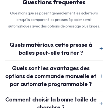
Questions frequentes
Questions que se posent généralement les acheteurs
lorsqu'ils comparent les presses à papier semi-
automatiques avec des options de pressage plus larges.
Quels matériaux cette presse à
balles peut-elle traiter ?
Il est conçu pour les déchets de papier, de carton et de
Quels sont les avantages des
briques alimentaires, et peut également traiter certains flux
options de commande manuelle et
de films plastiques et de bouteilles PET en fonction de leur
densité et de la taille de la balle visée.
par automate programmable ?
Cette flexibilité permet aux opérateurs de choisir une
Comment choisir la bonne taille de
commande manuelle plus simple pour un fonctionnement
chambre ?
direct ou d'utiliser la logique PLC pour des cycles de