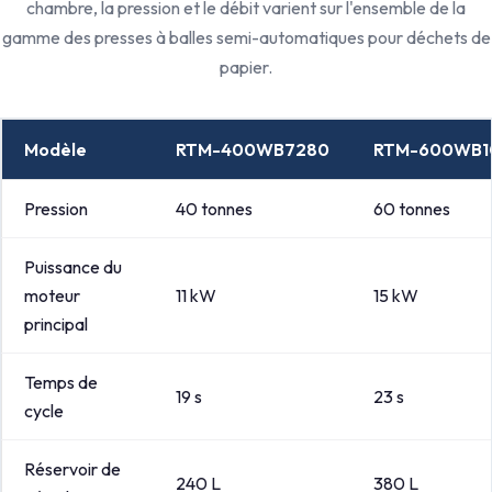
chambre, la pression et le débit varient sur l'ensemble de la
gamme des presses à balles semi-automatiques pour déchets de
papier.
Modèle
RTM-400WB7280
RTM-600WB1
Pression
40 tonnes
60 tonnes
Puissance du
moteur
11 kW
15 kW
principal
Temps de
19 s
23 s
cycle
Réservoir de
240 L
380 L