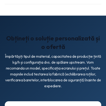
perforațiilor corecte ale rețelei și a pieselor de uzură pentru
Vă rugăm să împărtășiți: tipul de material (LDPE/LLDPE,
nivelul de contaminare.
PP țesut, film de mulci), capacitatea de producție țintă
(kg/h), dimensiunea medie a flăcărilor, note privind
contaminarea și echipamentul dvs. upstream/downstream.
Vom recomanda un model și specificația ecranului.
Obțineți o soluție personalizată și
o ofertă
Împărtășiți tipul de material, capacitatea de producție țintă
kg/h și configurația dvs. de spălare upstream. Vom
recomanda un model, specificația ecranului și prețul. Toate
mașinile includ testarea la fabrică (echilibrarea roților,
verificarea baretelor, interblocarea de siguranță) înainte de
expediere.