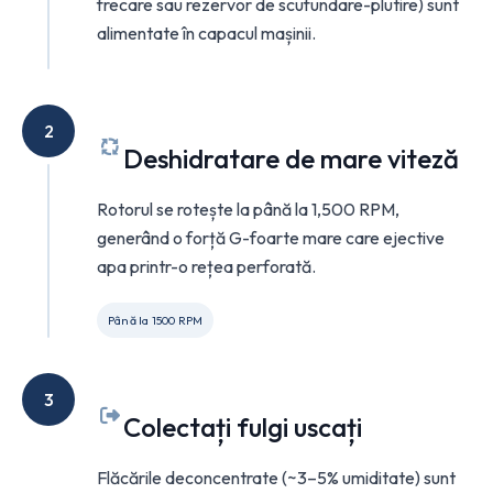
frecare sau rezervor de scufundare-plutire) sunt
alimentate în capacul mașinii.
2
Deshidratare de mare viteză
Rotorul se rotește la până la 1,500 RPM,
generând o forță G-foarte mare care ejective
apa printr-o rețea perforată.
Până la 1500 RPM
3
Colectați fulgi uscați
Flăcările deconcentrate (~3–5% umiditate) sunt