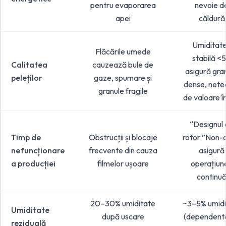
pentru evaporarea
nevoie d
apei
căldură
Umiditat
Flăcările umede
stabilă <
Calitatea
cauzează bule de
asigură gra
peleților
gaze, spumare și
dense, neted
granule fragile
de valoare î
“Designul
Timp de
Obstrucții și blocaje
rotor ”Non-
nefuncționare
frecvente din cauza
asigură
a producției
filmelor ușoare
operațiun
continu
20–30% umiditate
~3–5% umidi
Umiditate
după uscare
(dependent
reziduală