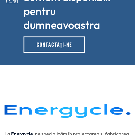
pentru
dumneavoastra
CONTACTAŢI-NE
La
Energycle
, ne specializăm în proiectarea și fabricarea