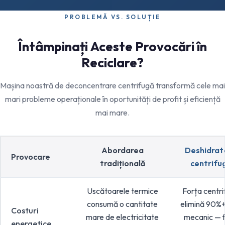
PROBLEMĂ VS. SOLUȚIE
Întâmpinați Aceste Provocări în
Reciclare?
Mașina noastră de deconcentrare centrifugă transformă cele mai
mari probleme operaționale în oportunități de profit și eficiență
mai mare.
Abordarea
Deshidrat
Provocare
tradițională
centrifu
Uscătoarele termice
Forța centri
consumă o cantitate
elimină 90%
Costuri
mare de electricitate
mecanic — 
energetice