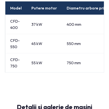
Model
Putere motor
Diametru arbore princi
CFD-
37 kW
400 mm
400
CFD-
45 kW
550 mm
550
CFD-
55 kW
750 mm
750
Detalii și galerie de mașini