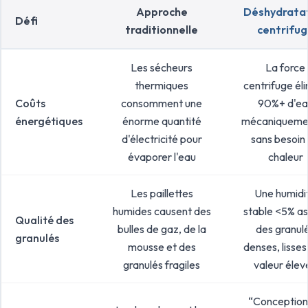
Approche
Déshydrata
Défi
traditionnelle
centrifu
Les sécheurs
La force
thermiques
centrifuge él
Coûts
consomment une
90%+ d'ea
énergétiques
énorme quantité
mécaniqueme
d'électricité pour
sans besoin
évaporer l'eau
chaleur
Les paillettes
Une humidi
humides causent des
stable <5% as
Qualité des
bulles de gaz, de la
des granul
granulés
mousse et des
denses, lisses
granulés fragiles
valeur élev
“Conception