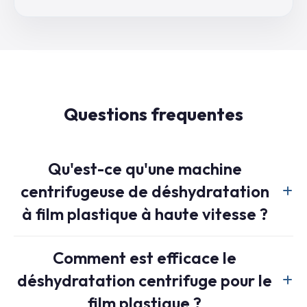
Questions frequentes
Qu'est-ce qu'une machine
centrifugeuse de déshydratation
à film plastique à haute vitesse ?
Une machine centrifuge déshydratante à film à haute
Comment est efficace le
vitesse est spécialement conçue pour déshydrater des
déshydratation centrifuge pour le
films plastiques lavés à l'aide de la force centrifuge à une
vitesse de rotation de 800-1200 tr/min. Contrairement aux
film plastique ?