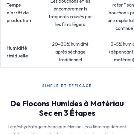
Les bouchons et les
Temps
rotor ” san
encombrements
d'arrêt de
bouchon » p
fréquents causés par
production
une exploita
les films légers
continue
20–30% humidité
~3–5% humid
Humidité
après séchage
(dépendant
résiduelle
traditionnel
matériau
SIMPLE ET EFFICACE
De Flocons Humides à Matériau
Sec en 3 Étapes
Le déshydratage mécanique élimine l'eau libre rapidement