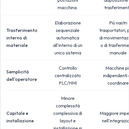
postazioni
disposizione 
macchina.
trasferimen
Elaborazione
Più nastri
Trasferimento
sequenziale
trasportatori, 
interno di
automatica
di movimentaz
materiale
all'interno di un
o di trasferim
unico sistema
manuale
Controllo
Macchine pi
Semplicità
centralizzato
indipendenti
dell'operatore
PLC/HMI
coordinare
Minore
complessità
Capitale e
complessiva di
Maggiore imp
installazione
layout e
nell'integrazi
installazione in