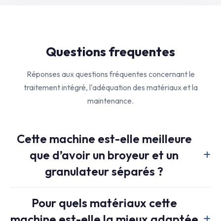
Questions frequentes
Réponses aux questions fréquentes concernant le
traitement intégré, l'adéquation des matériaux et la
maintenance.
Cette machine est-elle meilleure
que d’avoir un broyeur et un
granulateur séparés ?
Pour de nombreuses applications, oui. La conception
Pour quels matériaux cette
intégrée permet un gain de place, réduit les transferts
machine est-elle la mieux adaptée
internes, simplifie l'installation et l'exploitation lorsqu'un