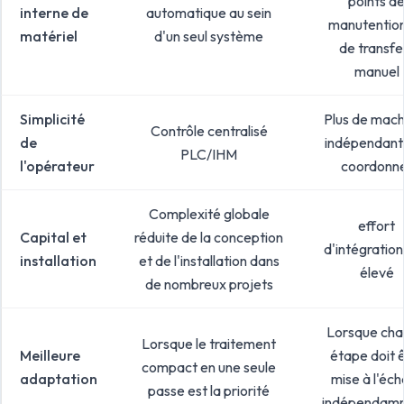
points d
interne de
automatique au sein
manutentio
matériel
d'un seul système
de transfe
manuel
Simplicité
Plus de mach
Contrôle centralisé
de
indépendant
PLC/IHM
l'opérateur
coordonn
Complexité globale
effort
Capital et
réduite de la conception
d'intégration
installation
et de l'installation dans
élevé
de nombreux projets
Lorsque ch
Lorsque le traitement
Meilleure
étape doit 
compact en une seule
adaptation
mise à l'éch
passe est la priorité
indépendam