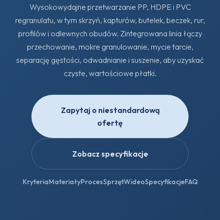
Wysokowydajne przetwarzanie PP, HDPE i PVC
regranulatu, w tym skrzyń, kapturów, butelek, beczek, rur,
profilów i odlewnych obudów. Zintegrowana linia łączy
przechowanie, mokre granulowanie, mycie tarcie,
separację gęstości, odwadnianie i suszenie, aby uzyskać
czyste, wartościowe płatki.
Zapytaj o niestandardową
ofertę
Zobacz specyfikacje
Kryteria
Materiały
Proces
Sprzęt
Wideo
Specyfikacje
FAQ