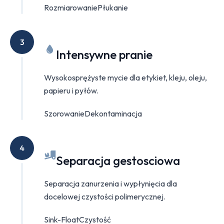
Rozmiarowanie
Płukanie
3
Intensywne pranie
Wysokosprężyste mycie dla etykiet, kleju, oleju,
papieru i pyłów.
Szorowanie
Dekontaminacja
4
Separacja gestosciowa
Separacja zanurzenia i wypłynięcia dla
docelowej czystości polimerycznej.
Sink-Float
Czystość