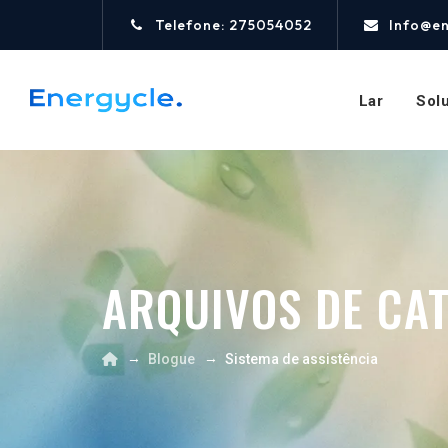
Telefone: 275054052
Info@e
Lar
Sol
ARQUIVOS DE CA
→
→
Blogue
Sistema de assistência