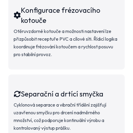
Konfigurace frézovacího
kotouče
Otěruvzdorné kotouče a možnosti nastavení lze
přizpůsobit receptuře PVC a cílové síti. Řídicí logika
koordinuje frézování kotoučem a rychlost posuvu
pro stabilní provoz.
Separační a drtící smyčka
Cyklonová separace a vibrační třídění zajišťují
uzavřenou smyčku pro drcení nadměrného
množství, což podporuje kontinuální výrobu a
kontrolovaný výstup prášku.