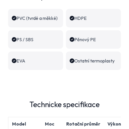
PVC (tvrdé a měkké)
HDPE
PS / SBS
Pěnový PE
EVA
Ostatní termoplasty
Technicke specifikace
Model
Moc
Rotační průměr
Výkon ven