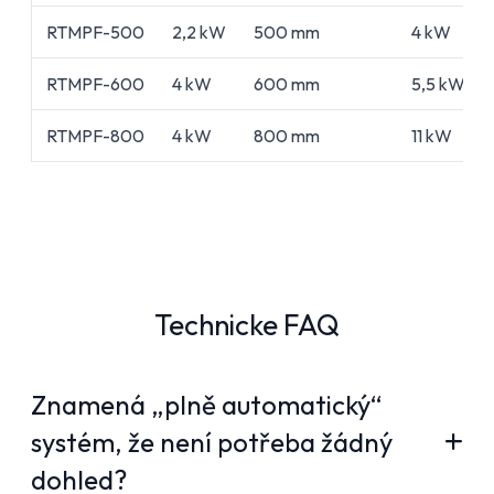
RTMPF-500
2,2 kW
500 mm
4 kW
RTMPF-600
4 kW
600 mm
5,5 kW
RTMPF-800
4 kW
800 mm
11 kW
Technicke FAQ
Znamená „plně automatický“
systém, že není potřeba žádný
dohled?