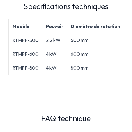
Specifications techniques
Modèle
Pouvoir
Diamètre de rotation
Pu
RTMPF-500
2,2 kW
500 mm
4
RTMPF-600
4 kW
600 mm
5,
RTMPF-800
4 kW
800 mm
11
FAQ technique