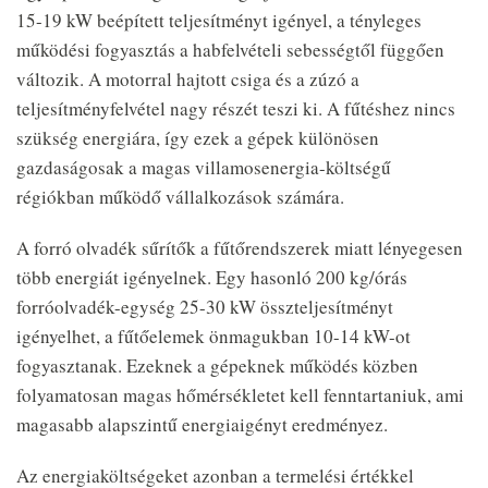
15-19 kW beépített teljesítményt igényel, a tényleges
működési fogyasztás a habfelvételi sebességtől függően
változik. A motorral hajtott csiga és a zúzó a
teljesítményfelvétel nagy részét teszi ki. A fűtéshez nincs
szükség energiára, így ezek a gépek különösen
gazdaságosak a magas villamosenergia-költségű
régiókban működő vállalkozások számára.
A forró olvadék sűrítők a fűtőrendszerek miatt lényegesen
több energiát igényelnek. Egy hasonló 200 kg/órás
forróolvadék-egység 25-30 kW összteljesítményt
igényelhet, a fűtőelemek önmagukban 10-14 kW-ot
fogyasztanak. Ezeknek a gépeknek működés közben
folyamatosan magas hőmérsékletet kell fenntartaniuk, ami
magasabb alapszintű energiaigényt eredményez.
Az energiaköltségeket azonban a termelési értékkel