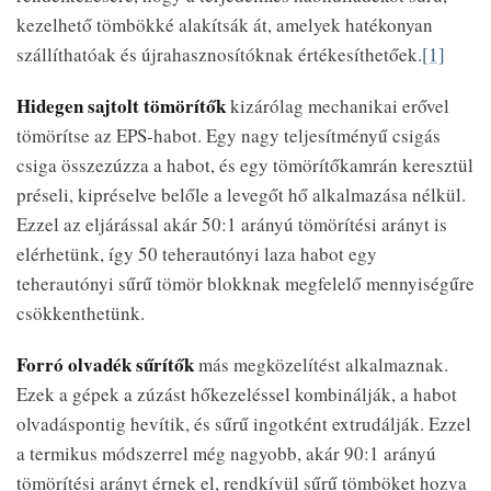
kezelhető tömbökké alakítsák át, amelyek hatékonyan
szállíthatóak és újrahasznosítóknak értékesíthetőek.
[1]
Hidegen sajtolt tömörítők
kizárólag mechanikai erővel
tömörítse az EPS-habot. Egy nagy teljesítményű csigás
csiga összezúzza a habot, és egy tömörítőkamrán keresztül
préseli, kipréselve belőle a levegőt hő alkalmazása nélkül.
Ezzel az eljárással akár 50:1 arányú tömörítési arányt is
elérhetünk, így 50 teherautónyi laza habot egy
teherautónyi sűrű tömör blokknak megfelelő mennyiségűre
csökkenthetünk.
Forró olvadék sűrítők
más megközelítést alkalmaznak.
Ezek a gépek a zúzást hőkezeléssel kombinálják, a habot
olvadáspontig hevítik, és sűrű ingotként extrudálják. Ezzel
a termikus módszerrel még nagyobb, akár 90:1 arányú
tömörítési arányt érnek el, rendkívül sűrű tömböket hozva