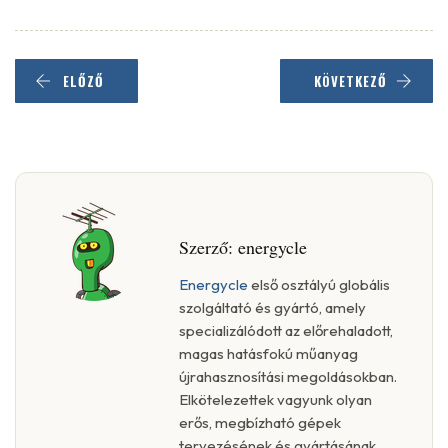
ELŐZŐ
KÖVETKEZŐ
Szerző:
energycle
Energycle
első osztályú globális
szolgáltató és gyártó, amely
specializálódott az előrehaladott,
magas hatásfokú műanyag
újrahasznosítási megoldásokban.
Elkötelezettek vagyunk olyan
erős, megbízható gépek
tervezésének és gyártásának