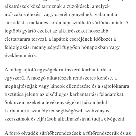
alkatrészek közé tartoznak a zúzókések, amelyek
időszakos élezést vagy cserét igényelnek, valamint a
súrlódást a működés során tapasztalható súrlódás miatt. A
legtöbb gyártó ezeket az alkatrészeket hosszabb
élettartamra tervezi, a lapátok cseréjének időközét a
feldolgozási mennyiségtől függően hónapokban vagy
években mérik.
A hidegsajtoló egységek rutinszerű karbantartása
egyszerű. A mozgó alkatrészek rendszeres kenése, a
meghajtószíjak vagy láncok ellenőrzése és a sajtolókamra
tisztítása jelenti az elsődleges karbantartási feladatokat.
Sok üzem ezeket a tevékenységeket házon belüli
karbantartó személyzet segítségével, szabványos
szerszámok és eljárások alkalmazásával tudja elvégezni.
A forró olvadék sűrítőberendezések a fűtőrendszerük és az