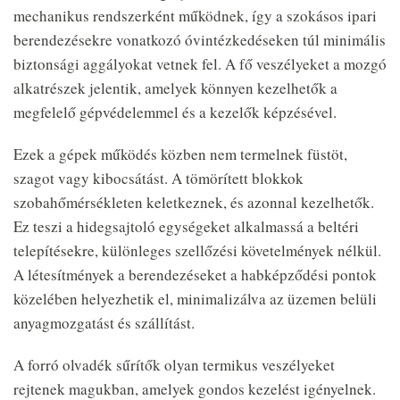
mechanikus rendszerként működnek, így a szokásos ipari
berendezésekre vonatkozó óvintézkedéseken túl minimális
biztonsági aggályokat vetnek fel. A fő veszélyeket a mozgó
alkatrészek jelentik, amelyek könnyen kezelhetők a
megfelelő gépvédelemmel és a kezelők képzésével.
Ezek a gépek működés közben nem termelnek füstöt,
szagot vagy kibocsátást. A tömörített blokkok
szobahőmérsékleten keletkeznek, és azonnal kezelhetők.
Ez teszi a hidegsajtoló egységeket alkalmassá a beltéri
telepítésekre, különleges szellőzési követelmények nélkül.
A létesítmények a berendezéseket a habképződési pontok
közelében helyezhetik el, minimalizálva az üzemen belüli
anyagmozgatást és szállítást.
A forró olvadék sűrítők olyan termikus veszélyeket
rejtenek magukban, amelyek gondos kezelést igényelnek.