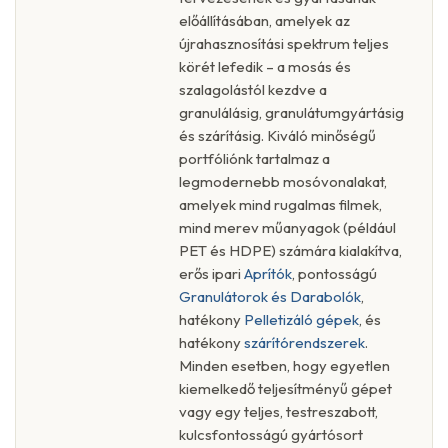
előállításában, amelyek az
újrahasznosítási spektrum teljes
körét lefedik – a mosás és
szalagolástól kezdve a
granulálásig, granulátumgyártásig
és szárításig. Kiváló minőségű
portfóliónk tartalmaz a
legmodernebb mosóvonalakat,
amelyek mind rugalmas filmek,
mind merev műanyagok (például
PET és HDPE) számára kialakítva,
erős ipari
Aprítók
, pontosságú
Granulátorok és Darabolók
,
hatékony
Pelletizáló gépek
, és
hatékony
szárítórendszerek
.
Minden esetben, hogy egyetlen
kiemelkedő teljesítményű gépet
vagy egy teljes, testreszabott,
kulcsfontosságú gyártósort