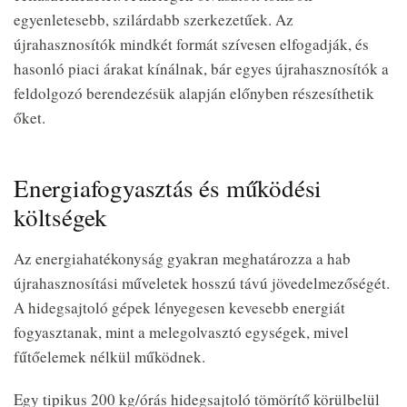
egyenletesebb, szilárdabb szerkezetűek. Az
újrahasznosítók mindkét formát szívesen elfogadják, és
hasonló piaci árakat kínálnak, bár egyes újrahasznosítók a
feldolgozó berendezésük alapján előnyben részesíthetik
őket.
Energiafogyasztás és működési
költségek
Az energiahatékonyság gyakran meghatározza a hab
újrahasznosítási műveletek hosszú távú jövedelmezőségét.
A hidegsajtoló gépek lényegesen kevesebb energiát
fogyasztanak, mint a melegolvasztó egységek, mivel
fűtőelemek nélkül működnek.
Egy tipikus 200 kg/órás hidegsajtoló tömörítő körülbelül