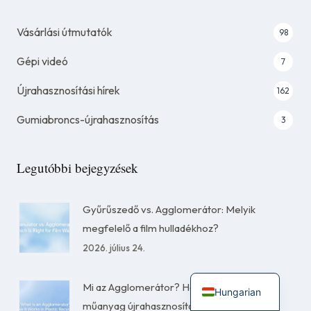
Vásárlási útmutatók
98
Gépi videó
7
Újrahasznosítási hírek
162
Gumiabroncs-újrahasznosítás
3
Legutóbbi bejegyzések
Gyűrűszedő vs. Agglomerátor: Melyik
megfelelő a film hulladékhoz?
2026. július 24.
Mi az Agglomerátor? Hogyan működik a
Hungarian
műanyag újrahasznosításban