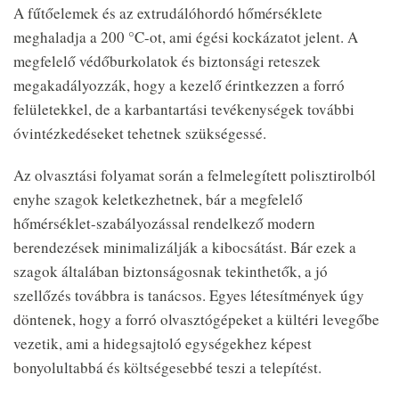
A fűtőelemek és az extrudálóhordó hőmérséklete
meghaladja a 200 °C-ot, ami égési kockázatot jelent. A
megfelelő védőburkolatok és biztonsági reteszek
megakadályozzák, hogy a kezelő érintkezzen a forró
felületekkel, de a karbantartási tevékenységek további
óvintézkedéseket tehetnek szükségessé.
Az olvasztási folyamat során a felmelegített polisztirolból
enyhe szagok keletkezhetnek, bár a megfelelő
hőmérséklet-szabályozással rendelkező modern
berendezések minimalizálják a kibocsátást. Bár ezek a
szagok általában biztonságosnak tekinthetők, a jó
szellőzés továbbra is tanácsos. Egyes létesítmények úgy
döntenek, hogy a forró olvasztógépeket a kültéri levegőbe
vezetik, ami a hidegsajtoló egységekhez képest
bonyolultabbá és költségesebbé teszi a telepítést.