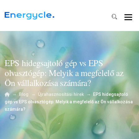
EPS hidegsajtoló gép vs EPS
olvasztógép: Melyik a megfelelő az
Ön vállalkozása számára?
→
→
→
Blog
Újrahasznosítási hírek
EPS hidegsajtoló
gép vs EPS olvasztógép: Melyik a megfelelő az Ön vállalkozása
számára?