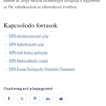
hanem az, hogy melyik technológia szolgálja a legjobban
az Ön vállalkozását az elkövetkező években.
Kapcsolodo forrasok
EPS újrahasznosító gép
EPS habolvasztó gép
EPS hab hideg présgép
EPS Habszálkoló vonal
EPS Foam Szalagoló Vásárlói Útmutató
Oszd meg ezt a bejegyzést