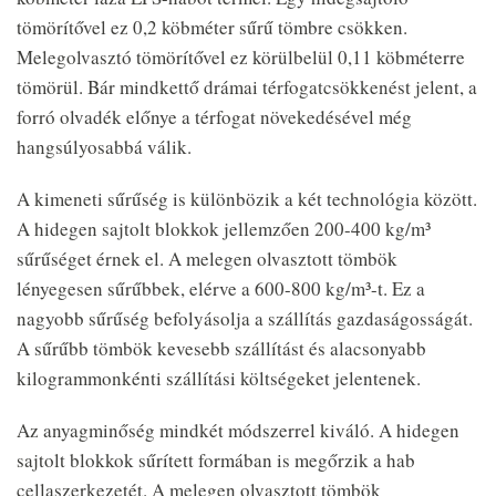
tömörítővel ez 0,2 köbméter sűrű tömbre csökken.
Melegolvasztó tömörítővel ez körülbelül 0,11 köbméterre
tömörül. Bár mindkettő drámai térfogatcsökkenést jelent, a
forró olvadék előnye a térfogat növekedésével még
hangsúlyosabbá válik.
A kimeneti sűrűség is különbözik a két technológia között.
A hidegen sajtolt blokkok jellemzően 200-400 kg/m³
sűrűséget érnek el. A melegen olvasztott tömbök
lényegesen sűrűbbek, elérve a 600-800 kg/m³-t. Ez a
nagyobb sűrűség befolyásolja a szállítás gazdaságosságát.
A sűrűbb tömbök kevesebb szállítást és alacsonyabb
kilogrammonkénti szállítási költségeket jelentenek.
Az anyagminőség mindkét módszerrel kiváló. A hidegen
sajtolt blokkok sűrített formában is megőrzik a hab
cellaszerkezetét. A melegen olvasztott tömbök