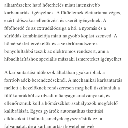
alkatrészekre ható hőterhelés miatt intenzívebb
karbantartást igényelnek. A fűtőelemek élettartama véges,
ezért időszakos ellenőrzést és cserét igényelnek. A
fűtőhordó és az extrudálócsiga a hő, a nyomás és a
súrlódás kombinációja miatt nagyobb kopást szenved. A
hőmérséklet-érzékelők és a vezérlőrendszerek
bonyolultabbá teszik az elektromos rendszert, ami a
hibaelhárításhoz speciális műszaki ismereteket igényelhet.
A karbantartási időközök általában gyakoribbak a
forróolvadék-berendezéseknél. A mechanikai karbantartás
mellett a kezelőknek rendszeresen meg kell tisztítaniuk a
fűtőkamrákból az olvadt műanyagmaradványokat, és
ellenőrizniük kell a hőmérséklet-szabályozók megfelelő
kalibrálását. Egyes gyártók automatikus tisztítási
ciklusokat kínálnak, amelyek egyszerűsítik ezt a
folyamatot, de a karbantartási követelmények