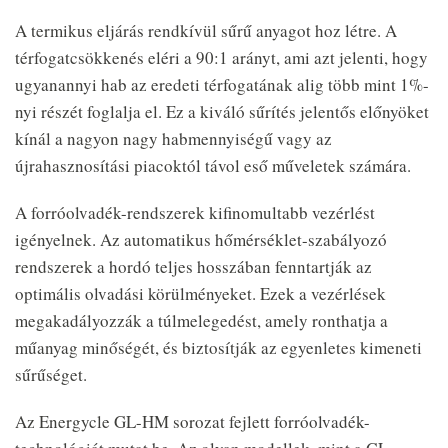
A termikus eljárás rendkívül sűrű anyagot hoz létre. A
térfogatcsökkenés eléri a 90:1 arányt, ami azt jelenti, hogy
ugyanannyi hab az eredeti térfogatának alig több mint 1%-
nyi részét foglalja el. Ez a kiváló sűrítés jelentős előnyöket
kínál a nagyon nagy habmennyiségű vagy az
újrahasznosítási piacoktól távol eső műveletek számára.
A forróolvadék-rendszerek kifinomultabb vezérlést
igényelnek. Az automatikus hőmérséklet-szabályozó
rendszerek a hordó teljes hosszában fenntartják az
optimális olvadási körülményeket. Ezek a vezérlések
megakadályozzák a túlmelegedést, amely ronthatja a
műanyag minőségét, és biztosítják az egyenletes kimeneti
sűrűséget.
Az Energycle GL-HM sorozat fejlett forróolvadék-