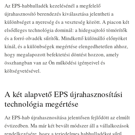
Az EPS-habhulladék kezelésénél a megfelelő
újrahasznosító berendezés kiválasztása jelentheti a
különbséget a nyereség és a veszteség között. A piacon két
elsődleges technológia dominál: a hidegsajtoló tömörítők
és a forró olvadék sűrítők. Mindkettő különálló előnyöket
kínál, és a különbségek megértése elengedhetetlen ahhoz,
hogy megalapozott befektetési döntést hozzon, amely
összhangban van az Ön működési igényeivel és
költségvetésével.
A két alapvető EPS újrahasznosítási
technológia megértése
Az EPS-hab újrahasznosítása jelentősen fejlődött az elmúlt
évtizedben. Ma már két bevált módszer áll a vállalkozások
rendelkezésére, hogy a terjedelmes habhulladékot sűrű,