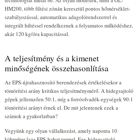
technológiát mutat be. Az olyan modellek, mint a GL-
HM200, több fűtési zónán keresztül pontos hőmérséklet-
szabályozással, automatikus adagolórendszerrel és
integrált hűtéssel rendelkeznek a folyamatos működéshez,
akár 120 kg/óra kapacitással.
A teljesítmény és a kimenet
minőségének összehasonlítása
Az EPS-újrahasznosító berendezések értékelésekor a
tömörítési arány kritikus teljesítménymérő. A hidegsajtoló
gépek jellemzően 50:1, míg a forróolvadék-egységek 90:1
tömörítési arányt érnek el. De mit jelentenek ezek a
számok a gyakorlatban?
Vegyünk egy olyan vállalkozást, amely naponta 10
köbméter laza EPS-habot termel. Egy hidegsajtoló