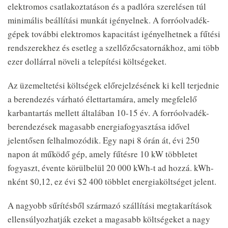
elektromos csatlakoztatáson és a padlóra szerelésen túl
minimális beállítási munkát igényelnek. A forróolvadék-
gépek további elektromos kapacitást igényelhetnek a fűtési
rendszerekhez és esetleg a szellőzőcsatornákhoz, ami több
ezer dollárral növeli a telepítési költségeket.
Az üzemeltetési költségek előrejelzésének ki kell terjednie
a berendezés várható élettartamára, amely megfelelő
karbantartás mellett általában 10-15 év. A forróolvadék-
berendezések magasabb energiafogyasztása idővel
jelentősen felhalmozódik. Egy napi 8 órán át, évi 250
napon át működő gép, amely fűtésre 10 kW többletet
fogyaszt, évente körülbelül 20 000 kWh-t ad hozzá. kWh-
nként $0,12, ez évi $2 400 többlet energiaköltséget jelent.
A nagyobb sűrítésből származó szállítási megtakarítások
ellensúlyozhatják ezeket a magasabb költségeket a nagy