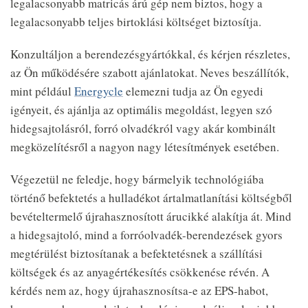
legalacsonyabb matricás árú gép nem biztos, hogy a
legalacsonyabb teljes birtoklási költséget biztosítja.
Konzultáljon a berendezésgyártókkal, és kérjen részletes,
az Ön működésére szabott ajánlatokat. Neves beszállítók,
mint például
Energycle
elemezni tudja az Ön egyedi
igényeit, és ajánlja az optimális megoldást, legyen szó
hidegsajtolásról, forró olvadékról vagy akár kombinált
megközelítésről a nagyon nagy létesítmények esetében.
Végezetül ne feledje, hogy bármelyik technológiába
történő befektetés a hulladékot ártalmatlanítási költségből
bevételtermelő újrahasznosított árucikké alakítja át. Mind
a hidegsajtoló, mind a forróolvadék-berendezések gyors
megtérülést biztosítanak a befektetésnek a szállítási
költségek és az anyagértékesítés csökkenése révén. A
kérdés nem az, hogy újrahasznosítsa-e az EPS-habot,