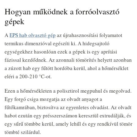
Hogyan működnek a forróolvasztó
gépek
A
EPS hab olvasztó gép
az újrahasznosítási folyamatot
termikus dimenzióval egészíti ki. A hidegsajtoló
egységekhez hasonlóan ezek a gépek is egy aprítási
fázissal kezdődnek. Az azonnali tömörítés helyett azonban
a zúzott hab egy fűtött hordóba kerül, ahol a hőmérséklet
eléri a 200-210 °C-ot.
Ezen a hőmérsékleten a polisztirol megpuhul és megolvad.
Egy forgó csiga mozgatja az olvadt anyagot a
fűtőkamrában, biztosítva az egyenletes olvadást. Az olvadt
habot ezután egy présszerszámon keresztül extrudálják, és
egy sűrű tömbbe kerül, amely lehűl és egy rendkívül tömör
tömbté szilárdul.