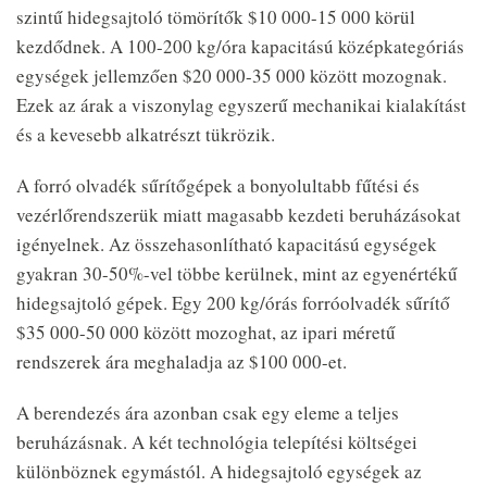
szintű hidegsajtoló tömörítők $10 000-15 000 körül
kezdődnek. A 100-200 kg/óra kapacitású középkategóriás
egységek jellemzően $20 000-35 000 között mozognak.
Ezek az árak a viszonylag egyszerű mechanikai kialakítást
és a kevesebb alkatrészt tükrözik.
A forró olvadék sűrítőgépek a bonyolultabb fűtési és
vezérlőrendszerük miatt magasabb kezdeti beruházásokat
igényelnek. Az összehasonlítható kapacitású egységek
gyakran 30-50%-vel többe kerülnek, mint az egyenértékű
hidegsajtoló gépek. Egy 200 kg/órás forróolvadék sűrítő
$35 000-50 000 között mozoghat, az ipari méretű
rendszerek ára meghaladja az $100 000-et.
A berendezés ára azonban csak egy eleme a teljes
beruházásnak. A két technológia telepítési költségei
különböznek egymástól. A hidegsajtoló egységek az