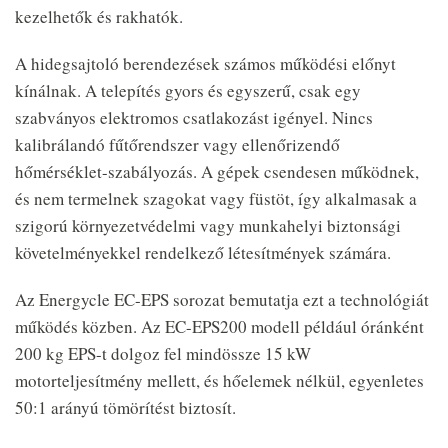
kezelhetők és rakhatók.
A hidegsajtoló berendezések számos működési előnyt
kínálnak. A telepítés gyors és egyszerű, csak egy
szabványos elektromos csatlakozást igényel. Nincs
kalibrálandó fűtőrendszer vagy ellenőrizendő
hőmérséklet-szabályozás. A gépek csendesen működnek,
és nem termelnek szagokat vagy füstöt, így alkalmasak a
szigorú környezetvédelmi vagy munkahelyi biztonsági
követelményekkel rendelkező létesítmények számára.
Az Energycle EC-EPS sorozat bemutatja ezt a technológiát
működés közben. Az EC-EPS200 modell például óránként
200 kg EPS-t dolgoz fel mindössze 15 kW
motorteljesítmény mellett, és hőelemek nélkül, egyenletes
50:1 arányú tömörítést biztosít.