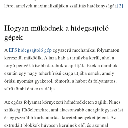
létre, amelyek maximalizálják a szállítás hatékonyságát.
[2]
Hogyan működnek a hidegsajtoló
gépek
A
EPS hidegsajtoló gép
egyszerű mechanikai folyamaton
keresztül működik. A laza hab a tartályba kerül, ahol a
forgó pengék kisebb darabokra aprítják. Ezek a darabok
ezután egy nagy teherbírású csiga útjába esnek, amely
óriási nyomást gyakorol, tömöríti a habot és folyamatos,
sűrű tömbként extrudálja.
Az egész folyamat környezeti hőmérsékleten zajlik. Nincs
szükség fűtőelemekre, ami alacsonyabb energiafogyasztást
és egyszerűbb karbantartási követelményeket jelent. Az
extrudált blokkok hűvösen kerülnek elő, és azonnal