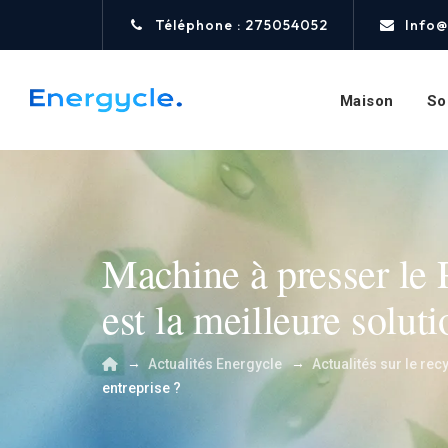
Téléphone : 275054052
Info@
Maison
So
Machine à presser le 
est la meilleure solut
→
→
Actualités Energycle
Actualités sur le rec
entreprise ?