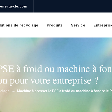
energycle.com
lutions de recyclage
Produits
Service
Entrepris
PSE à froid ou machine à fon
ion pour votre entreprise ?
→
yclage
Machine à presser le PSE à froid ou machine à fondre le PS