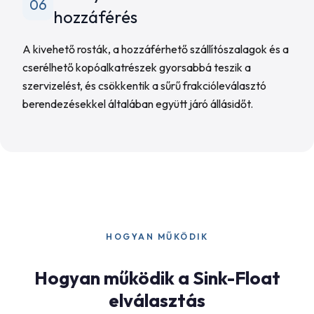
06
hozzáférés
A kivehető rosták, a hozzáférhető szállítószalagok és a
cserélhető kopóalkatrészek gyorsabbá teszik a
szervizelést, és csökkentik a sűrű frakcióleválasztó
berendezésekkel általában együtt járó állásidőt.
HOGYAN MŰKÖDIK
Hogyan működik a Sink-Float
elválasztás