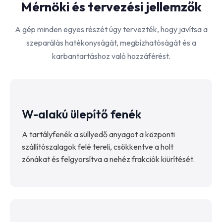
Mérnöki és tervezési jellemzők
A gép minden egyes részét úgy tervezték, hogy javítsa a
szeparálás hatékonyságát, megbízhatóságát és a
karbantartáshoz való hozzáférést.
W-alakú ülepítő fenék
A tartályfenék a süllyedő anyagot a központi
szállítószalagok felé tereli, csökkentve a holt
zónákat és felgyorsítva a nehéz frakciók kiürítését.