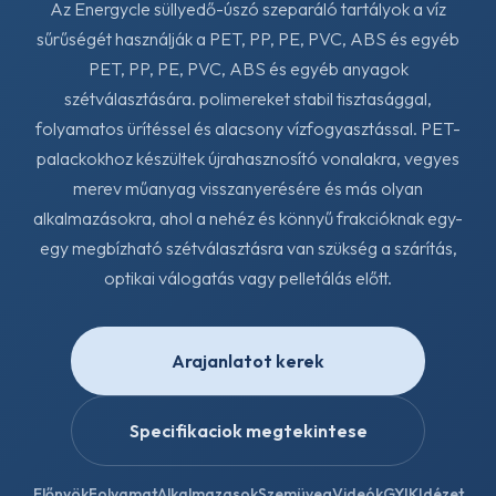
Az Energycle süllyedő-úszó szeparáló tartályok a víz
sűrűségét használják a PET, PP, PE, PVC, ABS és egyéb
PET, PP, PE, PVC, ABS és egyéb anyagok
szétválasztására. polimereket stabil tisztasággal,
folyamatos ürítéssel és alacsony vízfogyasztással. PET-
palackokhoz készültek újrahasznosító vonalakra, vegyes
merev műanyag visszanyerésére és más olyan
alkalmazásokra, ahol a nehéz és könnyű frakcióknak egy-
egy megbízható szétválasztásra van szükség a szárítás,
optikai válogatás vagy pelletálás előtt.
Arajanlatot kerek
Specifikaciok megtekintese
Előnyök
Folyamat
Alkalmazasok
Szemüveg
Videók
GYIK
Idézet