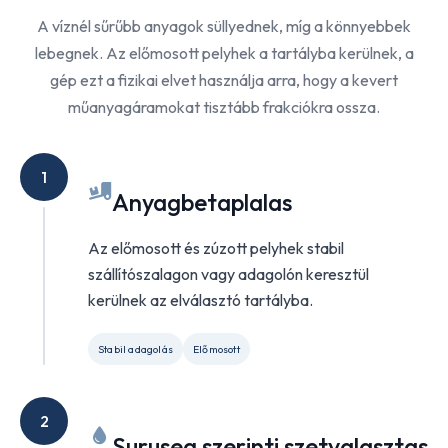
A víznél sűrűbb anyagok süllyednek, míg a könnyebbek
lebegnek. Az előmosott pelyhek a tartályba kerülnek, a
gép ezt a fizikai elvet használja arra, hogy a kevert
műanyagáramokat tisztább frakciókra ossza.
1
Anyagbetaplalas
Az előmosott és zúzott pelyhek stabil
szállítószalagon vagy adagolón keresztül
kerülnek az elválasztó tartályba.
Stabil adagolás
Előmosott
2
Suruseg szerinti szetvalasztas