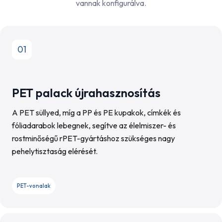
vannak konfigurálva.
01
PET palack újrahasznosítás
A PET süllyed, míg a PP és PE kupakok, címkék és
fóliadarabok lebegnek, segítve az élelmiszer- és
rostminőségű rPET-gyártáshoz szükséges nagy
pehelytisztaság elérését.
PET-vonalak