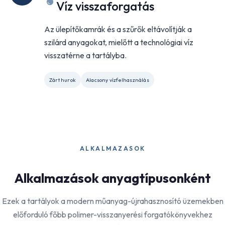
Víz visszaforgatás
Az ülepítőkamrák és a szűrők eltávolítják a
szilárd anyagokat, mielőtt a technológiai víz
visszatérne a tartályba.
Zárt hurok
Alacsony vízfelhasználás
ALKALMAZASOK
Alkalmazások anyagtípusonként
Ezek a tartályok a modern műanyag-újrahasznosító üzemekben
előforduló főbb polimer-visszanyerési forgatókönyvekhez