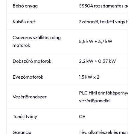
Belső anyag
SS304 rozsdamentes acél
Külső keret
Szénacél, festett vagy ho
Csavaros szállítószalag
5,5 kW + 3,7 kW
motorok
Dobszűrő motorok
2,2 kW + 0,37 kW
Evezőmotorok
1,5 kW x 2
PLC HMI érintőképernyőve
Vezérlőrendszer
vezérlőpanellel
Tanúsítvány
CE
Garancia
1 év, alkatrészek és munkad