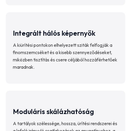
Integrált hálós képernyők
A kiürítési pontokon elhelyezett sziták felfogják a
finomszemcséket és a kisebb szennyeződéseket,
miközben tisztítás és csere céljából hozzáférhetőek
maradnak.
Moduláris skálázhatóság
A tartályok szélessége, hossza, ürítési rendszerei és
a lefelé irányuló csatlakozások az anyagtípushoz, a