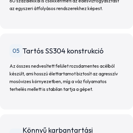
80 százalékkal is csökkentheti az édesvízfogyasztást
az egyszeri átfolyásos rendszerekhez képest.
Tartós SS304 konstrukció
05
Az összes nedvesített felület rozsdamentes acélból
készült, ami hosszú élettartamot biztosít az agresszív
mosóvizes környezetben, míg a váz folyamatos
terhelés mellett is stabilan tartja a gépet.
Könnyű karbantartási