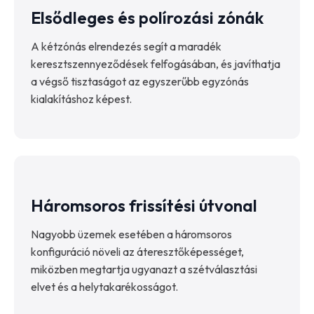
Elsődleges és polírozási zónák
A kétzónás elrendezés segít a maradék
keresztszennyeződések felfogásában, és javíthatja
a végső tisztaságot az egyszerűbb egyzónás
kialakításhoz képest.
Háromsoros frissítési útvonal
Nagyobb üzemek esetében a háromsoros
konfiguráció növeli az áteresztőképességet,
miközben megtartja ugyanazt a szétválasztási
elvet és a helytakarékosságot.