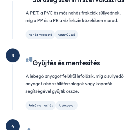
A PET, a PVC és más nehéz frakciók süllyednek,
míg a PP és a PE a vízfelszín közelében marad.
Nehéz mosogató
Könnyű úszó
3
Gyűjtés és mentesítés
A lebegő anyagot felülről lefölözik, míg a süllyedő
anyagot alsó szállítószalagok vagy kaparók
segítségével gyűjtik össze.
Felső mentesítés
Alsó csavar
4