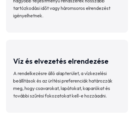
nagyobb teljesítményű rendszerek hosszabb
tartózkodási időt vagy háromsoros elrendezést
igényelhetnek.
Víz és elvezetés elrendezése
A rendelkezésre álló alapterület, a vízkezelési
beállítások és az ürítési preferenciák határozzák
meg, hogy csavarokat, lapátokat, kaparókat és
további szűrési fokozatokat kell-e hozzáadni.