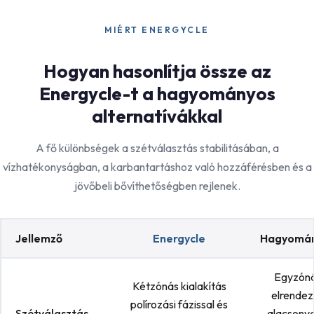
MIÉRT ENERGYCLE
Hogyan hasonlítja össze az
Energycle-t a hagyományos
alternatívákkal
A fő különbségek a szétválasztás stabilitásában, a
vízhatékonyságban, a karbantartáshoz való hozzáférésben és a
jövőbeli bővíthetőségben rejlenek.
Jellemző
Energycle
Hagyomá
Egyzón
Kétzónás kialakítás
elrendez
polírozási fázissal és
Szétválasztás
alacsony