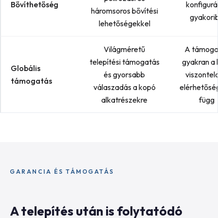
Bővíthetőség
konfigurá
háromsoros bővítési
gyakori
lehetőségekkel
Világméretű
A támoga
telepítési támogatás
gyakran a 
Globális
és gyorsabb
viszontel
támogatás
válaszadás a kopó
elérhetősé
alkatrészekre
függ
GARANCIA ÉS TÁMOGATÁS
A telepítés után is folytatódó