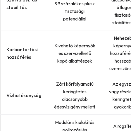
99 százalékos plusz
stabilitás
átlago
tisztasági
tisztasá
potenciállal
stabilitás
Neheze
Kivehető képernyők
képerny
Karbantartási
és szervizelhető
hozzáféré
hozzáférés
kopó alkatrészek
hossza
üzemszün
Zárt körfolyamatú
Az egysz
keringtetés
vagy részl
Vízhatékonyság
alacsonyabb
keringte
édesvízigény mellett
gyakori
Moduláris kialakítás
A rögzít
polírozási és