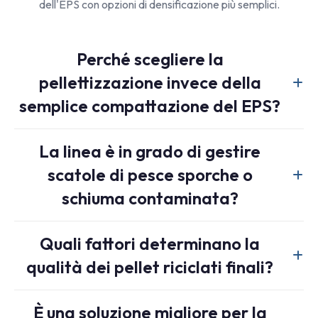
dell'EPS con opzioni di densificazione più semplici.
Perché scegliere la
pellettizzazione invece della
semplice compattazione del EPS?
La pellettizzazione non solo riduce il volume, ma converte
La linea è in grado di gestire
anche i rifiuti di EPS in un materiale PS riciclato più
scatole di pesce sporche o
standardizzato, più facile da imballare, dosare, trasportare
e utilizzare nei processi a valle.
schiuma contaminata?
Può tollerare una leggera contaminazione grazie alla
Quali fattori determinano la
filtrazione e alla degassificazione, ma l'EPS fortemente
qualità dei pellet riciclati finali?
sporco trae comunque beneficio da selezione, pulizia o
pretrattamento per proteggere la linea e migliorare la
I fattori più importanti sono la pulizia del materiale di
qualità dei pellet.
È una soluzione migliore per la
alimentazione, la stabilità della fusione, l'efficienza di