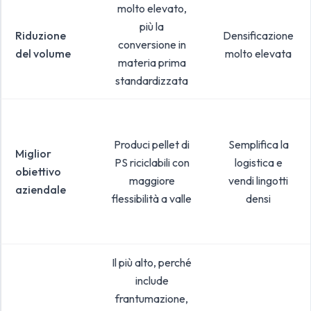
molto elevato,
più la
Riduzione
Densificazione
conversione in
del volume
molto elevata
materia prima
standardizzata
Produci pellet di
Semplifica la
Miglior
PS riciclabili con
logistica e
obiettivo
maggiore
vendi lingotti
aziendale
flessibilità a valle
densi
Il più alto, perché
include
frantumazione,