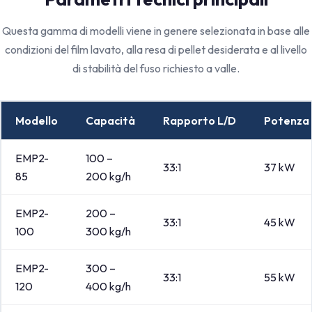
Questa gamma di modelli viene in genere selezionata in base alle
condizioni del film lavato, alla resa di pellet desiderata e al livello
di stabilità del fuso richiesto a valle.
Modello
Capacità
Rapporto L/D
Potenza
EMP2-
100 –
33:1
37 kW
85
200 kg/h
EMP2-
200 –
33:1
45 kW
100
300 kg/h
EMP2-
300 –
33:1
55 kW
120
400 kg/h