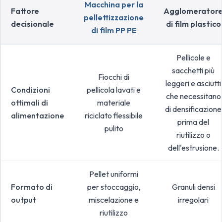
Macchina per la
Fattore
Agglomerator
pellettizzazione
decisionale
di film plastico
di film PP PE
Pellicole e
sacchetti più
Fiocchi di
leggeri e asciutti
Condizioni
pellicola lavati e
che necessitano
ottimali di
materiale
di densificazione
alimentazione
riciclato flessibile
prima del
pulito
riutilizzo o
dell'estrusione.
Pellet uniformi
Formato di
per stoccaggio,
Granuli densi
output
miscelazione e
irregolari
riutilizzo