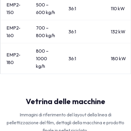
EMP2-
500 –
36:1
110 kW
150
600 kg/h
EMP2-
700 –
36:1
132 kW
160
800 kg/h
800 –
EMP2-
1000
36:1
180 kW
180
kg/h
Vetrina delle macchine
Immagini di riferimento del layout della linea di
pellettizzazione del film, dettagli della macchina e prodotto
finale in pellet riciclato.