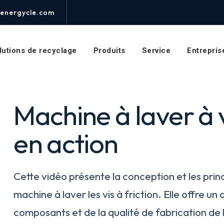
Machine
energycle.com
à
laver
les
lutions de recyclage
Produits
Service
Entrepris
vis
à
friction
Machine à laver à v
en action
Cette vidéo présente la conception et les prin
machine à laver les vis à friction. Elle offre un
composants et de la qualité de fabrication de