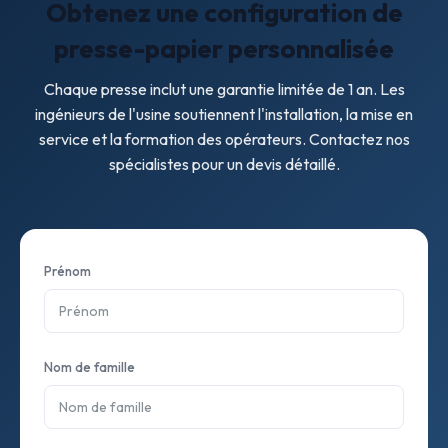
Obtenez une configuration de
disponibles après la mise en service.
presse-papier personnalisée
Chaque presse inclut une garantie limitée de 1 an. Les
ingénieurs de l'usine soutiennent l'installation, la mise en
service et la formation des opérateurs. Contactez nos
spécialistes pour un devis détaillé.
Prénom
Nom de famille