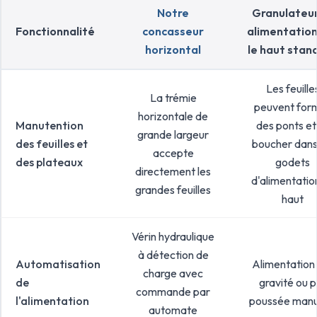
Notre
Granulateur
Fonctionnalité
concasseur
alimentation
horizontal
le haut stan
Les feuille
La trémie
peuvent for
horizontale de
Manutention
des ponts et
grande largeur
des feuilles et
boucher dans
accepte
des plateaux
godets
directement les
d'alimentatio
grandes feuilles
haut
Vérin hydraulique
à détection de
Automatisation
Alimentation
charge avec
de
gravité ou p
commande par
l'alimentation
poussée manu
automate