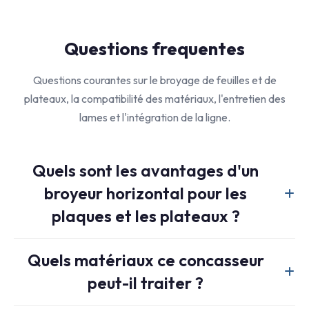
Questions frequentes
Questions courantes sur le broyage de feuilles et de
plateaux, la compatibilité des matériaux, l'entretien des
lames et l'intégration de la ligne.
Quels sont les avantages d'un
broyeur horizontal pour les
plaques et les plateaux ?
Il traite les matériaux volumineux, encombrants ou plats tels
Quels matériaux ce concasseur
que les feuilles, les plateaux et les résidus de broyage sans
peut-il traiter ?
prédécoupe. La large trémie horizontale et le vérin
hydraulique assurent une alimentation contrôlée et