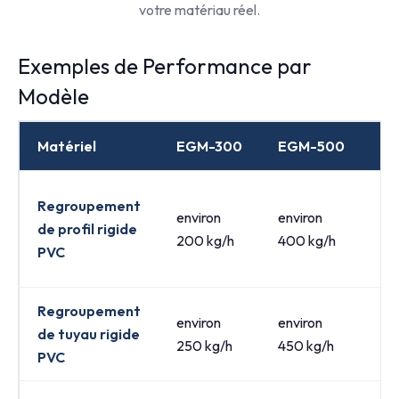
votre matériau réel.
Exemples de Performance par
Modèle
Matériel
EGM-300
EGM-500
E
Regroupement
environ
environ
en
de profil rigide
200 kg/h
400 kg/h
80
PVC
Regroupement
environ
environ
en
de tuyau rigide
250 kg/h
450 kg/h
90
PVC