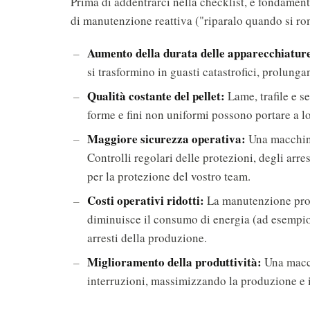
Prima di addentrarci nella checklist, è fondamen
di manutenzione reattiva ("riparalo quando si ro
Aumento della durata delle apparecchiatur
si trasformino in guasti catastrofici, prolung
Qualità costante del pellet:
Lame, trafile e s
forme e fini non uniformi possono portare a lo
Maggiore sicurezza operativa:
Una macchina
Controlli regolari delle protezioni, degli arre
per la protezione del vostro team.
Costi operativi ridotti:
La manutenzione proa
diminuisce il consumo di energia (ad esempio,
arresti della produzione.
Miglioramento della produttività:
Una macch
interruzioni, massimizzando la produzione e i