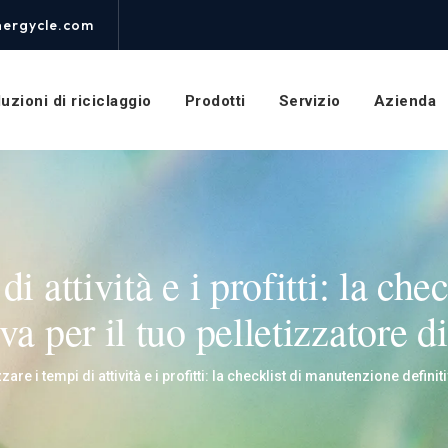
nergycle.com
uzioni di riciclaggio
Prodotti
Servizio
Azienda
 attività e i profitti: la chec
a per il tuo pelletizzatore di
re i tempi di attività e i profitti: la checklist di manutenzione definiti