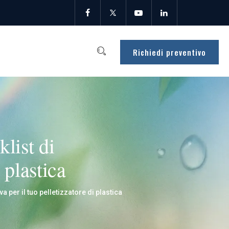
Richiedi preventivo
klist di
 plastica
va per il tuo pelletizzatore di plastica