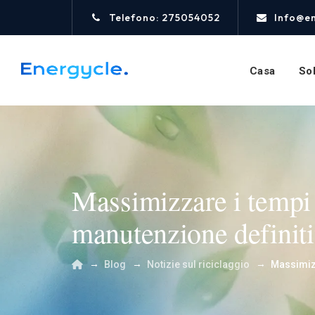
Telefono: 275054052
Info@e
Casa
Sol
Massimizzare i tempi di
manutenzione definitiv
→
→
→
Blog
Notizie sul riciclaggio
Massimizza