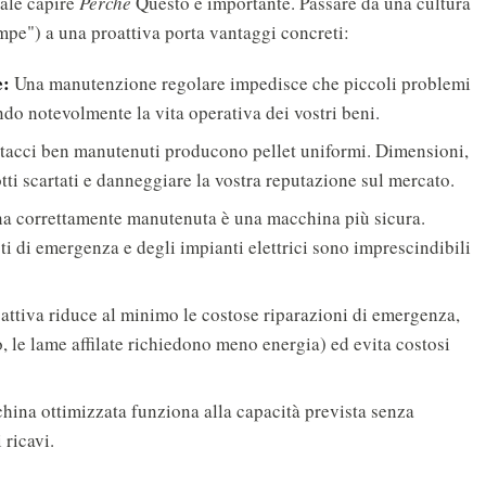
tale capire
Perché
Questo è importante. Passare da una cultura
mpe") a una proattiva porta vantaggi concreti:
e:
Una manutenzione regolare impedisce che piccoli problemi
ando notevolmente la vita operativa dei vostri beni.
etacci ben manutenuti producono pellet uniformi. Dimensioni,
tti scartati e danneggiare la vostra reputazione sul mercato.
 correttamente manutenuta è una macchina più sicura.
sti di emergenza e degli impianti elettrici sono imprescindibili
ttiva riduce al minimo le costose riparazioni di emergenza,
 le lame affilate richiedono meno energia) ed evita costosi
ina ottimizzata funziona alla capacità prevista senza
 ricavi.