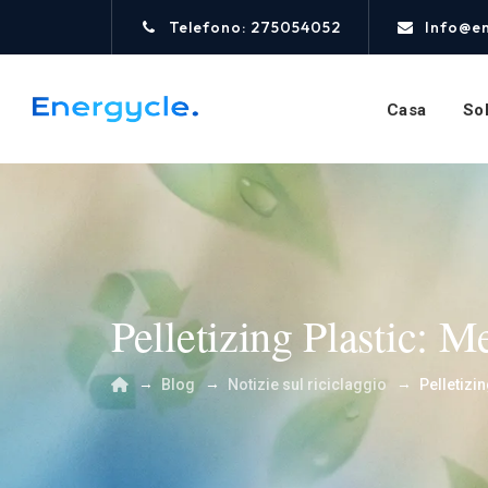
Telefono: 275054052
Info@e
Casa
Sol
Pelletizing Plastic: 
→
→
→
Blog
Notizie sul riciclaggio
Pelletizi