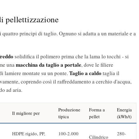
i pellettizzazione
 quattro principi di taglio. Ognuno si adatta a un materiale e a
freddo
solidifica il polimero prima che la lama lo tocchi - si
macchina da taglio a portale
come una
, dove le filiere
Taglio a caldo
 di lamiere montate su un ponte.
taglia il
ssivamente, coprendo così il raffreddamento a cerchio d'acqua,
do ad aria.
Produzione
Forma a
Energia
Il migliore per
tipica
pellet
(kWh/t)
HDPE rigido, PP,
100-2.000
280-
Cilindrico