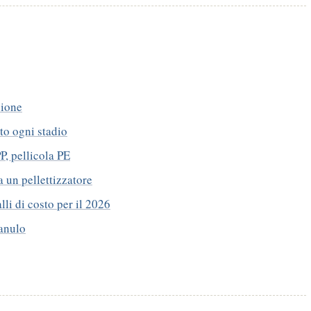
zione
ato ogni stadio
P, pellicola PE
a un pellettizzatore
li di costo per il 2026
ranulo