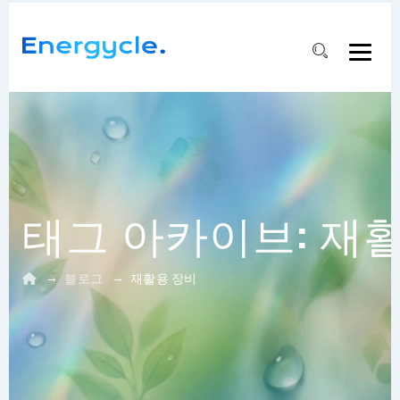
태그 아카이브:
재활
→
→
블로그
재활용 장비