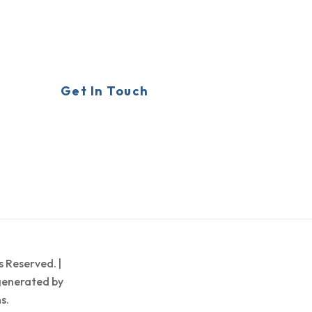
Get In Touch
ts Reserved. |
generated by
s.