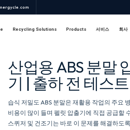
영
상
nergycle.com
을
시
청
e
Recycling Solutions
Products
서비스
회사
하
세
요.
산업용 ABS 분말 
기 | 출하 전 테스
습식 저밀도 ABS 분말은 재활용 작업의 주요 
비용이 많이 들며 펠릿 압출기에 직접 공급할 
스퀴저 및 건조기는 바로 이 문제를 해결하도