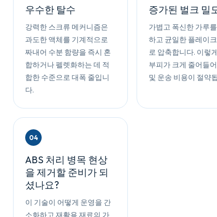
우수한 탈수
증가된 벌크 밀
강력한 스크류 메커니즘은
가볍고 폭신한 가루를
과도한 액체를 기계적으로
하고 균일한 플레이크
짜내어 수분 함량을 즉시 혼
로 압축합니다. 이렇
합하거나 펠렛화하는 데 적
부피가 크게 줄어들어
합한 수준으로 대폭 줄입니
및 운송 비용이 절약
다.
04
ABS 처리 병목 현상
을 제거할 준비가 되
셨나요?
이 기술이 어떻게 운영을 간
소화하고 재활용 재료의 가