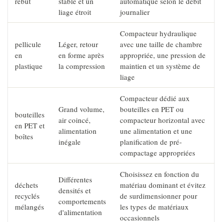
rebut
stable et un
automatique selon le débit
liage étroit
journalier
Compacteur hydraulique
pellicule
Léger, retour
avec une taille de chambre
en
en forme après
appropriée, une pression de
plastique
la compression
maintien et un système de
liage
Compacteur dédié aux
Grand volume,
bouteilles en PET ou
bouteilles
air coincé,
compacteur horizontal avec
en PET et
alimentation
une alimentation et une
boîtes
inégale
planification de pré-
compactage appropriées
Choisissez en fonction du
Différentes
déchets
matériau dominant et évitez
densités et
recyclés
de surdimensionner pour
comportements
mélangés
les types de matériaux
d'alimentation
occasionnels