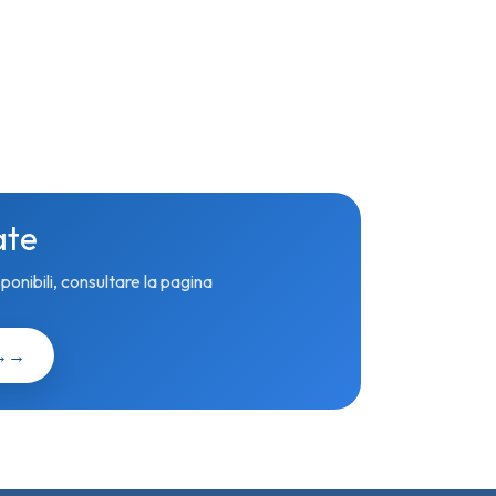
ate
sponibili, consultare la pagina
→
→