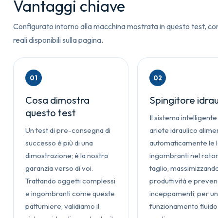
Vantaggi chiave
Configurato intorno alla macchina mostrata in questo test, co
reali disponibili sulla pagina.
01
02
Cosa dimostra
Spingitore idrau
questo test
Il sistema intelligente
Un test di pre-consegna di
ariete idraulico alime
successo è più di una
automaticamente le l
dimostrazione; è la nostra
ingombranti nel rotor
garanzia verso di voi.
taglio, massimizzando
Trattando oggetti complessi
produttività e preve
e ingombranti come queste
inceppamenti, per u
pattumiere, validiamo il
funzionamento fluido