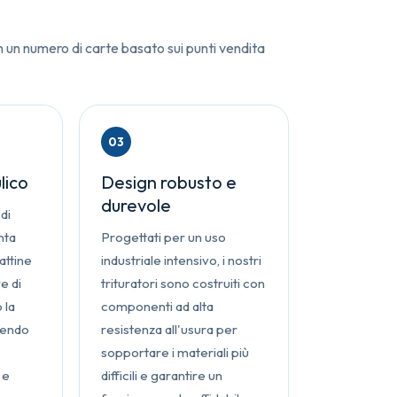
n un numero di carte basato sui punti vendita
03
lico
Design robusto e
durevole
 di
nta
Progettati per un uso
attine
industriale intensivo, i nostri
e di
trituratori sono costruiti con
 la
componenti ad alta
nendo
resistenza all'usura per
n
sopportare i materiali più
 e
difficili e garantire un