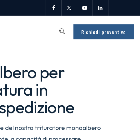
Richiedi preventivo
lbero per
tura in
-spedizione
e del nostro trituratore monoalbero
te la capacità di processare