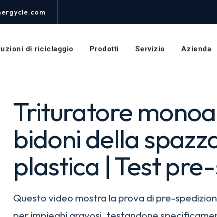
trituratore
monoalbero
nergycle.com
per
triturare
i
uzioni di riciclaggio
Prodotti
Servizio
Azienda
bidoni
della
spazzatura
Trituratore monoa
bidoni della spazza
plastica | Test pre
Questo video mostra la prova di pre-spedizion
per impieghi gravosi, testandone specificamen