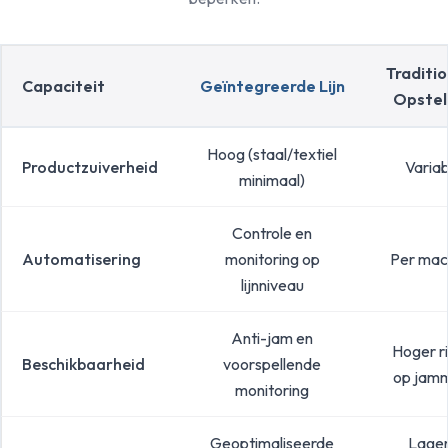
Traditi
Capaciteit
Geïntegreerde Lijn
Opstel
Hoog (staal/textiel
Productzuiverheid
Variab
minimaal)
Controle en
Automatisering
monitoring op
Per mac
lijnniveau
Anti-jam en
Hoger ri
Beschikbaarheid
voorspellende
op jam
monitoring
Geoptimaliseerde
Lage