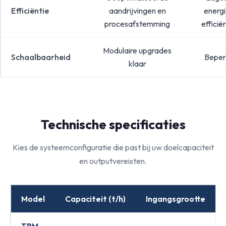
Efficiëntie
aandrijvingen en
energi
procesafstemming
efficië
Modulaire upgrades
Schaalbaarheid
Beper
klaar
Technische specificaties
Kies de systeemconfiguratie die past bij uw doelcapaciteit
en outputvereisten.
Model
Capaciteit (t/h)
Ingangsgrootte