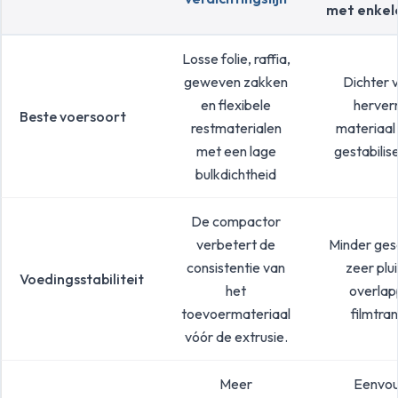
met enkel
Losse folie, raffia,
geweven zakken
Dichter 
en flexibele
herver
Beste voersoort
restmaterialen
materiaal
met een lage
gestabilis
bulkdichtheid
De compactor
verbetert de
Minder ges
consistentie van
zeer plu
Voedingsstabiliteit
het
overla
toevoermateriaal
filmtra
vóór de extrusie.
Meer
Eenvou