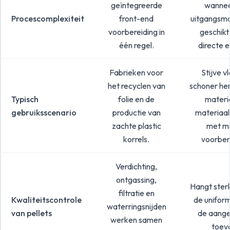
geïntegreerde
wannee
Procescomplexiteit
front-end
uitgangsma
voorbereiding in
geschikt
één regel.
directe e
Fabrieken voor
Stijve v
het recyclen van
schoner he
Typisch
folie en de
materi
gebruiksscenario
productie van
materiaa
zachte plastic
met m
korrels.
voorber
Verdichting,
ontgassing,
Hangt ster
filtratie en
Kwaliteitscontrole
de uniform
waterringsnijden
van pellets
de aang
werken samen
toev