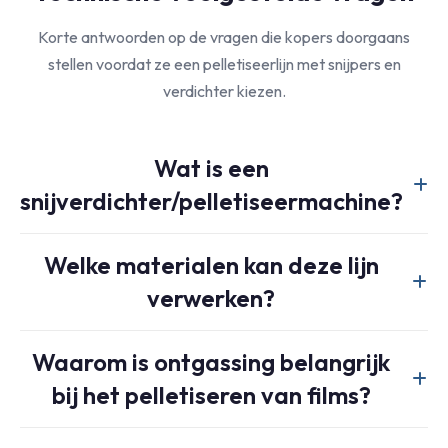
Korte antwoorden op de vragen die kopers doorgaans
stellen voordat ze een pelletiseerlijn met snijpers en
verdichter kiezen.
Wat is een
snijverdichter/pelletiseermachine?
Een snij-verdichter-pelletiseermachine combineert een
Welke materialen kan deze lijn
verdichtende snij-verdichter met een extruder, waardoor
verwerken?
los folieafval eerst kan worden verdicht, vervolgens
gesmolten, gefilterd en tot pellets geperst in één continu
Typische materialen zijn onder andere LDPE, LLDPE,
systeem.
Waarom is ontgassing belangrijk
HDPE-folie, PP-folie, geweven zakken, raffia, non-woven
bij het pelletiseren van films?
restmateriaal, randafsnijdsels, folierollen en licht bedrukt
flexibel afval.
Ontgassen verwijdert vocht en vluchtige stoffen uit het