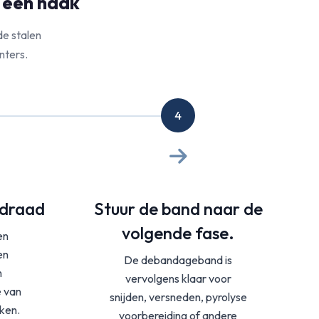
 één haak
e stalen
nters.
4
ldraad
Stuur de band naar de
volgende fase.
en
en
De debandageband is
n
vervolgens klaar voor
e van
snijden, versneden, pyrolyse
ken.
voorbereiding of andere