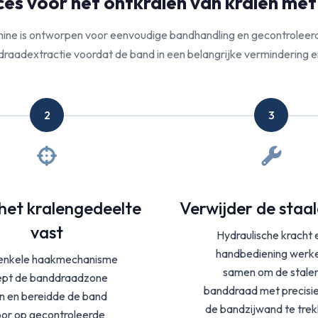
es voor het ontkralen van kralen met
ine is ontworpen voor eenvoudige bandhandling en gecontroleerd
raadextractie voordat de band in een belangrijke vermindering e
2
3
het kralengedeelte
Verwijder de staa
vast
Hydraulische kracht 
handbediening werk
enkele haakmechanisme
samen om de stale
ept de banddraadzone
banddraad met precisi
n en bereidde de band
de bandzijwand te trek
or op gecontroleerde