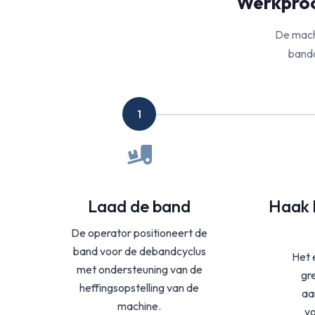
Werkproc
De mach
bandd
1
Laad de band
Haak 
De operator positioneert de
band voor de debandcyclus
Het 
met ondersteuning van de
gr
heffingsopstelling van de
aa
machine.
vo