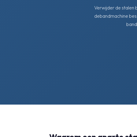
Verwijder de stalen 
debandmachine besch
bandr
Waarom een aparte stap