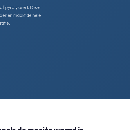
 of pyrolyseert. Deze
ber en maakt de hele
atie.
pels de moeite waard is