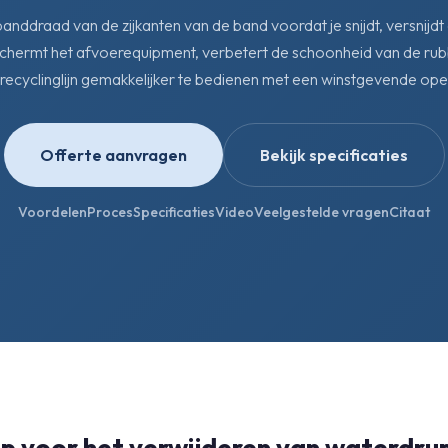
banddraad van de zijkanten van de band voordat je snijdt, versnijdt
ermt het afvoerequipment, verbetert de schoonheid van de rub
ecyclinglijn gemakkelijker te bedienen met een winstgevende oper
Offerte aanvragen
Bekijk specificaties
Voordelen
Proces
Specificaties
Video
Veelgestelde vragen
Citaat
 voor het verwijderen van waterdrup