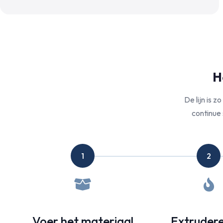
H
De lijn is 
continue
1
2
Voer het materiaal
Extruder