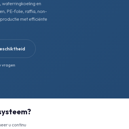
n, waterringkoeling en
, PE-folie, raffia, non-
tproductie met efficiënte
eschiktheid
e vragen
rsysteem?
neer u continu