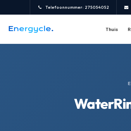
Telefoonnummer: 275054052
Thuis
R
E
WaterRing