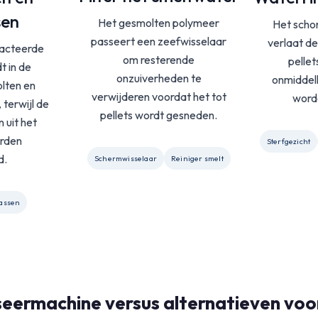
sen
Het gesmolten polymeer
Het scho
passeert een zeefwisselaar
verlaat de
acteerde
om resterende
pelle
t in de
onzuiverheden te
onmiddell
lten en
verwijderen voordat het tot
word
terwijl de
pellets wordt gesneden.
n uit het
rden
Sterfgezicht
d.
Schermwisselaar
Reiniger smelt
assen
eermachine versus alternatieven voor