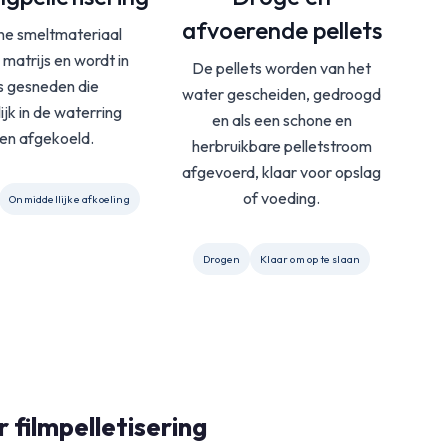
afvoerende pellets
ne smeltmateriaal
 matrijs en wordt in
De pellets worden van het
ts gesneden die
water gescheiden, gedroogd
ijk in de waterring
en als een schone en
en afgekoeld.
herbruikbare pelletstroom
afgevoerd, klaar voor opslag
of voeding.
Onmiddellijke afkoeling
Drogen
Klaar om op te slaan
 filmpelletisering