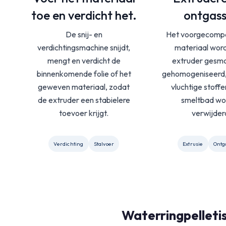
toe en verdicht het.
ontgas
De snij- en
Het voorgecomp
verdichtingsmachine snijdt,
materiaal word
mengt en verdicht de
extruder gesmo
binnenkomende folie of het
gehomogeniseerd, 
geweven materiaal, zodat
vluchtige stoffe
de extruder een stabielere
smeltbad wo
toevoer krijgt.
verwijder
Verdichting
Stalvoer
Extrusie
Ontg
Waterringpelletis