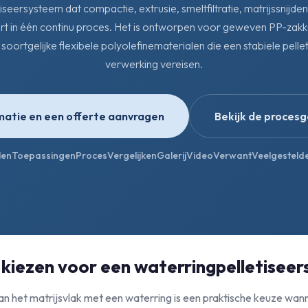
seersysteem dat compactie, extrusie, smeltfiltratie, matrijssnijde
t in één continu proces. Het is ontworpen voor geweven PP-zakken
oortgelijke flexibele polyolefinematerialen die een stabiele pelle
verwerking vereisen.
matie en een offerte aanvragen
Bekijk de procesg
len
Toepassingen
Proces
Vergelijken
Galerij
Video
Verwant
Veelgesteld
iezen voor een waterringpelletisee
an het matrijsvlak met een waterring is een praktische keuze wan