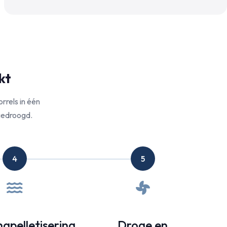
kt
rrels in één
gedroogd.
4
5
gpelletisering
Droge en