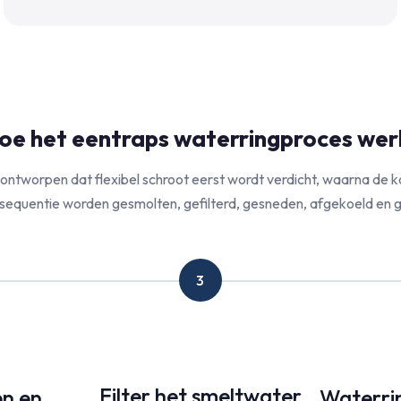
oe het eentraps waterringproces wer
zo ontworpen dat flexibel schroot eerst wordt verdicht, waarna de ko
 sequentie worden gesmolten, gefilterd, gesneden, afgekoeld en 
3
Filter het smeltwater
en en
Waterrin