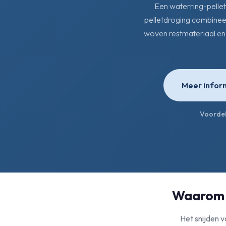
Een waterring-pelleti
pelletdroging combineer
woven restmateriaal en s
Meer infor
Voorde
Waarom k
Het snijden v