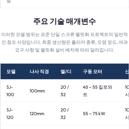
성
주요 기술 매개변수
이러한 모델 범위는 표준 단일 스크류 펠릿화 프로젝트의 일반적
인 참조 사양입니다. 최종 생산량은 폴리머 종류, 오염 정도, 여과
요구 사항 및 펠릿화 설비 배치에 따라 달라집니다.
모델
나사 직경
엘/디
구동 모터
SJ-
20 /
45 – 55 킬로와
1
100mm
100
32
트
SJ-
20 /
1
120mm
55 – 75 kW
120
32