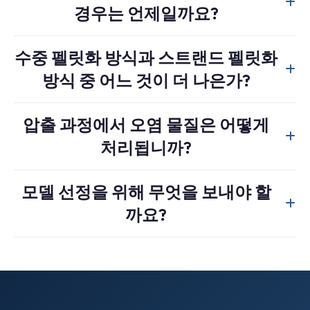
경우는 언제일까요?
일부 필름 소재가 있습니다.
이중 단계 펠릿화는 원료의 안정성이 떨어지거나 오염도가
수중 펠릿화 방식과 스트랜드 펠릿화
높거나, 또는 프로젝트에서 더 나은 용융 일관성과 더 깨끗
방식 중 어느 것이 더 나은가?
한 펠릿 생산이 요구되는 경우에 유용합니다.
이는 고분자의 특성, 레이아웃 선호도, 생산량, 그리고 원하
압출 과정에서 오염 물질은 어떻게
는 펠릿 표면 상태에 따라 달라집니다. 일반적으로 공급 원
처리됩니까?
료와 목표 생산량을 검토한 후 펠릿화 방법을 추천해 드립니
다.
이 생산 라인은 스크린 교환기를 사용하여 미세 불순물을 제
모델 선정을 위해 무엇을 보내야 할
거합니다. 더욱 까다로운 원료의 경우, 전처리 단계에서 세
까요?
척, 건조 및 강화된 여과 설비가 필요할 수 있습니다.
폴리머 종류, 공급 조건, 오염 수준, 수분 함량, 목표 생산량
(kg/h), 그리고 최종 펠릿의 내부 재사용 또는 시장 판매 여부
를 알려주시기 바랍니다.