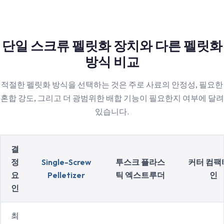
단일 스크류 펠릿화 장치와 다른 펠릿화
방식 비교
적절한 펠릿화 방식을 선택하는 것은 주로 사료의 안정성, 필요한
혼합 강도, 그리고 더 광범위한 배합 기능이 필요한지 여부에 달려
있습니다.
결
정
Single-Screw
투스크 플라스
커터 컴팩
요
Pelletizer
틱 엑스트루더
인
인
최