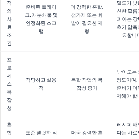
적
밀도가 낮
준비된 플레이
더 강력한 혼합,
의
신한 필름
크, 재분쇄물 및
첨가제 또는 휘
사
피아는 강
안정화된 스크
발이 필요한 제
료
초기 압축
랩
형
조
요합니다
건
프
로
난이도는 
세
적당하고 실용
복합 작업의 복
정도이며,
스
적
잡성 증가
준비가 더
복
저해야 합
잡
성
혼
레시피 배
합
표준 펠릿화 작
더욱 강력한 혼
다는 사료