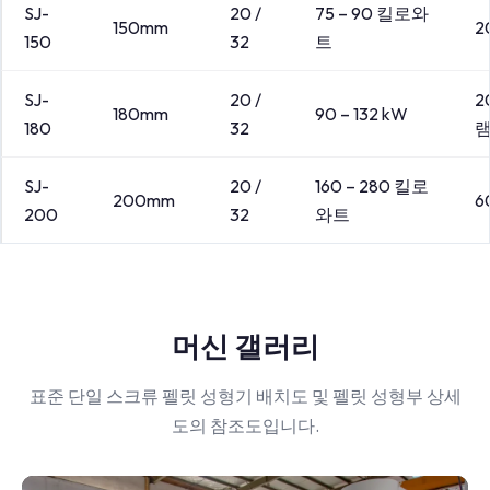
SJ-
20 /
75 – 90 킬로와
150mm
2
150
32
트
SJ-
20 /
2
180mm
90 – 132 kW
180
32
램
SJ-
20 /
160 – 280 킬로
200mm
6
200
32
와트
머신 갤러리
표준 단일 스크류 펠릿 성형기 배치도 및 펠릿 성형부 상세
도의 참조도입니다.