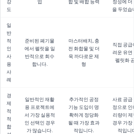
강
업
합 및 배합 능력
정성에 더
도
을 두었습
일
반
적
준비된 폐기물
마스터배치, 충
직접 공급
인
에서 펠릿을 일
전 화합물 및 더
려운 유연
사
반적으로 회수
욱 까다로운 제
펠릿화 
용
합니다.
형
사
례
경
일반적인 재활
추가적인 공정
사료 공급
제
용 프로젝트에
기능 도입이 명
정으로 인
적
서 가장 실용적
확하게 정당화
리량이 제
적
인 선택인 경우
될 때 가장 효과
경우 가장
합
가 많습니다.
적입니다.
적입니다