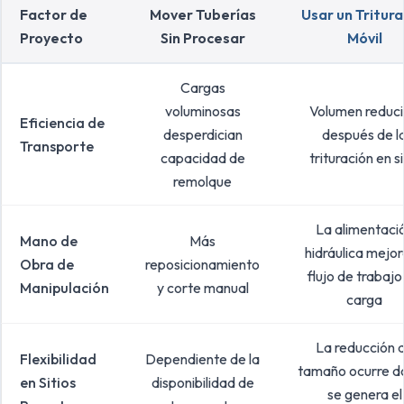
Factor de
Mover Tuberías
Usar un Tritur
Proyecto
Sin Procesar
Móvil
Cargas
voluminosas
Volumen reduc
Eficiencia de
desperdician
después de l
Transporte
capacidad de
trituración en si
remolque
La alimentaci
Mano de
Más
hidráulica mejor
Obra de
reposicionamiento
flujo de trabajo
Manipulación
y corte manual
carga
La reducción 
Flexibilidad
Dependiente de la
tamaño ocurre d
en Sitios
disponibilidad de
se genera el