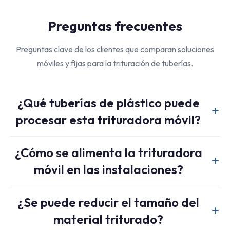
Preguntas frecuentes
Preguntas clave de los clientes que comparan soluciones
móviles y fijas para la trituración de tuberías.
¿Qué tuberías de plástico puede
procesar esta trituradora móvil?
Es apto para tuberías o perfiles de plástico extruido rígido
¿Cómo se alimenta la trituradora
de gran diámetro fabricados con HDPE, PVC, PP y otros
móvil en las instalaciones?
materiales, en función del diámetro de la tubería, el espesor
de la pared y las condiciones del lugar de instalación.
Dependiendo del proyecto, la máquina puede configurarse
¿Se puede reducir el tamaño del
para funcionar con un generador o para conectarse a la red
material triturado?
eléctrica del lugar donde haya suministro disponible.