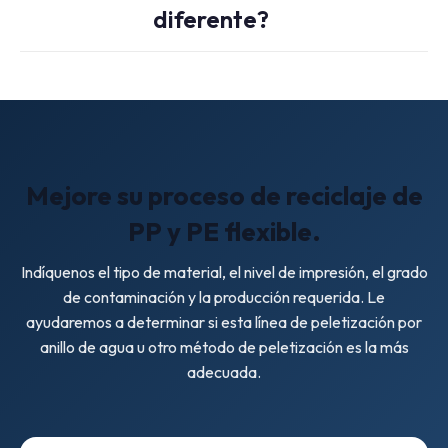
PP/PE que se pueden preparar para obtener una materia
diferente?
prima estable para la peletización.
Si su material es muy esponjoso, está muy contaminado o
necesita un método de peletización diferente, una línea de
compactación con cortadora o un sistema de peletización
de película más ancha podrían ser la mejor opción.
Mejore su proceso de reciclaje de
PP y PE flexible.
Indíquenos el tipo de material, el nivel de impresión, el grado
de contaminación y la producción requerida. Le
ayudaremos a determinar si esta línea de peletización por
anillo de agua u otro método de peletización es la más
adecuada.