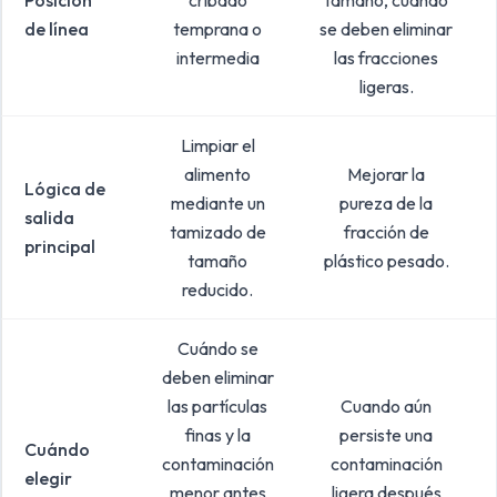
Posición
cribado
tamaño, cuando
de línea
temprana o
se deben eliminar
intermedia
las fracciones
ligeras.
Limpiar el
alimento
Mejorar la
Lógica de
mediante un
pureza de la
salida
tamizado de
fracción de
principal
tamaño
plástico pesado.
reducido.
Cuándo se
deben eliminar
las partículas
Cuando aún
finas y la
persiste una
Cuándo
contaminación
contaminación
elegir
menor antes
ligera después