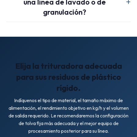
una línea de lavado o de
puentes o difícil de mantener acoplada al rotor, y se
necesite un empuje hidráulico para estabilizar la entrada.
granulación?
Sí. Esta trituradora se usa comúnmente como primera
etapa antes de la granulación húmeda, el lavado o la
granulación final, ya que convierte los desechos de gran
tamaño en un alimento más uniforme y manejable.
Elija la trituradora adecuada
para sus residuos de plástico
rígido.
Indíquenos el tipo de material, el tamaño máximo de
alimentación, el rendimiento objetivo en kg/h y el volumen
de salida requerido. Le recomendaremos la configuración
de tolva fija más adecuada y el mejor equipo de
procesamiento posterior para su línea.