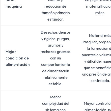
máquina
reducción de
material hacia 
tamaño primario
rotor.
estándar.
Desechos densos
Material má
y rígidos, purgas,
irregular, propen
grumos y
la formación 
Mejor
rechazos gruesos
puentes o volum
condición de
con un
y difícil de man
alimentación
comportamiento
que se benefici
de alimentación
una presión de a
relativamente
controlada.
estable.
Menor
complejidad del
Mayor control d
sistema con
alimentación, p