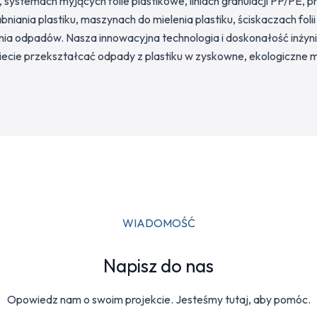
, systemach myjących folie plastikowe, liniach granulacji PP/PE,
niania plastiku, maszynach do mielenia plastiku, ściskaczach fol
ia odpadów. Nasza innowacyjna technologia i doskonałość inży
ecie przekształcać odpady z plastiku w zyskowne, ekologiczne m
WIADOMOŚĆ
Napisz do nas
Opowiedz nam o swoim projekcie. Jesteśmy tutaj, aby pomóc.