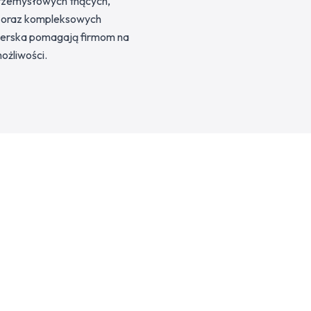
 przemysłowych tnących,
ii oraz kompleksowych
nierska pomagają firmom na
ożliwości.