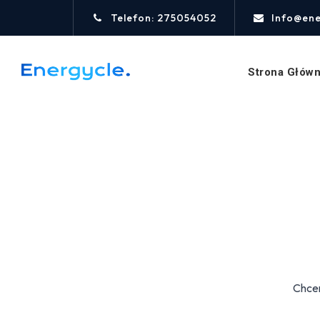
Telefon: 275054052
Info@ene
Strona Głów
Chcem