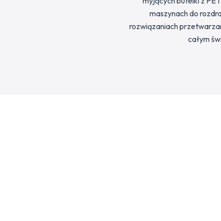
myjących butelki z PET
maszynach do rozdrab
rozwiązaniach przetwarzan
całym świ