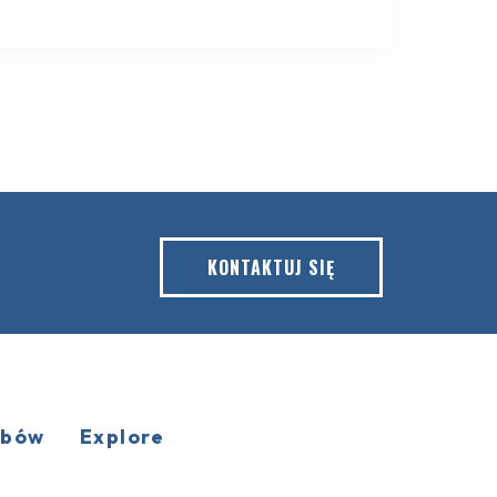
KONTAKTUJ SIĘ
obów
Explore