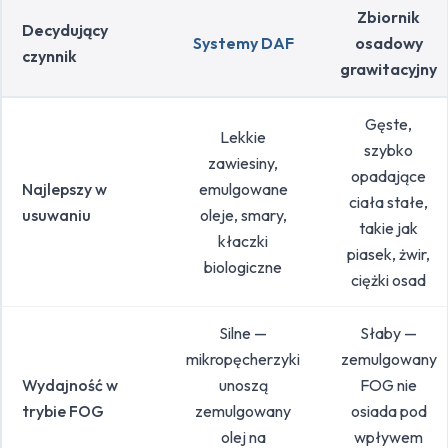
Zbiornik
Decydujący
Systemy DAF
osadowy
czynnik
grawitacyjny
Gęste,
Lekkie
szybko
zawiesiny,
opadające
Najlepszy w
emulgowane
ciała stałe,
usuwaniu
oleje, smary,
takie jak
kłaczki
piasek, żwir,
biologiczne
ciężki osad
Silne —
Słaby —
mikropęcherzyki
zemulgowany
Wydajność w
unoszą
FOG nie
trybie FOG
zemulgowany
osiada pod
olej na
wpływem