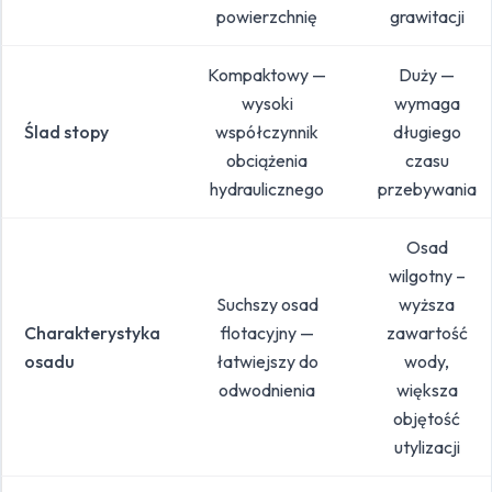
powierzchnię
grawitacji
Kompaktowy —
Duży —
wysoki
wymaga
Ślad stopy
współczynnik
długiego
obciążenia
czasu
hydraulicznego
przebywania
Osad
wilgotny –
Suchszy osad
wyższa
Charakterystyka
flotacyjny —
zawartość
osadu
łatwiejszy do
wody,
odwodnienia
większa
objętość
utylizacji