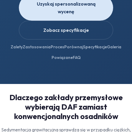
Uzyskaj spersonalizowaną
wycenę
Zobacz specyfikacje
Zalety
Zastosowania
Proces
Porównaj
Specyfikacje
Galeria
Powiązane
FAQ
Dlaczego zakłady przemysłowe
wybierają DAF zamiast
konwencjonalnych osadników
Sedymentacja grawitacyjna sprawdza się w przypadku ciężkich,