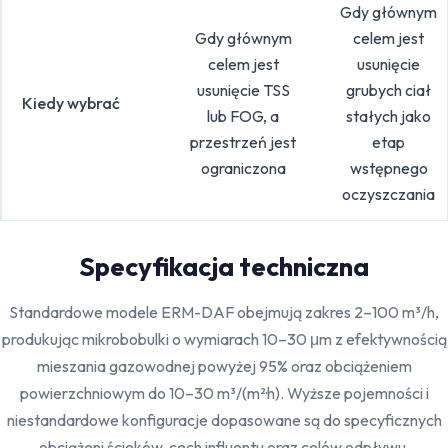
Gdy głównym
Gdy głównym
celem jest
celem jest
usunięcie
usunięcie TSS
grubych ciał
Kiedy wybrać
lub FOG, a
stałych jako
przestrzeń jest
etap
ograniczona
wstępnego
oczyszczania
Specyfikacja techniczna
Standardowe modele ERM-DAF obejmują zakres 2–100 m³/h,
produkując mikrobobulki o wymiarach 10–30 μm z efektywnością
mieszania gazowodnej powyżej 95% oraz obciążeniem
powierzchniowym do 10–30 m³/(m²·h). Wyższe pojemności i
niestandardowe konfiguracje dopasowane są do specyficznych
obciążeni ścieków, cech influentu oraz celów odpływu.