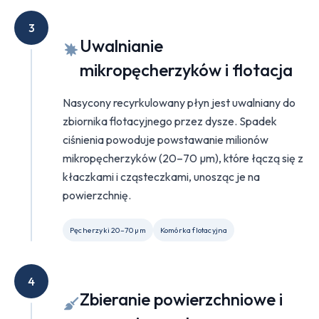
3
Uwalnianie
mikropęcherzyków i flotacja
Nasycony recyrkulowany płyn jest uwalniany do
zbiornika flotacyjnego przez dysze. Spadek
ciśnienia powoduje powstawanie milionów
mikropęcherzyków (20–70 µm), które łączą się z
kłaczkami i cząsteczkami, unosząc je na
powierzchnię.
Pęcherzyki 20–70 µm
Komórka flotacyjna
4
Zbieranie powierzchniowe i