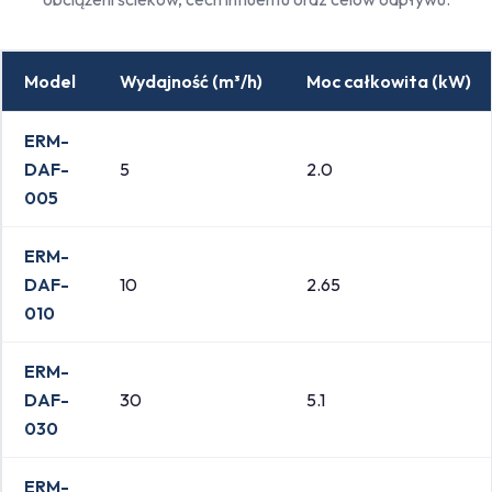
Model
Wydajność (m³/h)
Moc całkowita (kW)
ERM-
DAF-
5
2.0
005
ERM-
DAF-
10
2.65
010
ERM-
DAF-
30
5.1
030
ERM-