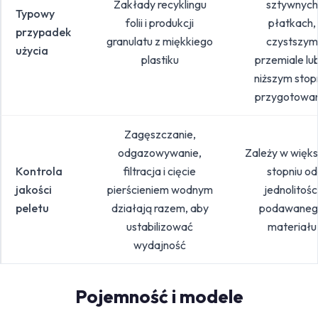
Zakłady recyklingu
sztywnych
Typowy
folii i produkcji
płatkach,
przypadek
granulatu z miękkiego
czystszym
użycia
plastiku
przemiale lu
niższym stop
przygotowan
Zagęszczanie,
odgazowywanie,
Zależy w więk
Kontrola
filtracja i cięcie
stopniu od
jakości
pierścieniem wodnym
jednolitośc
peletu
działają razem, aby
podawaneg
ustabilizować
materiału
wydajność
Pojemność i modele