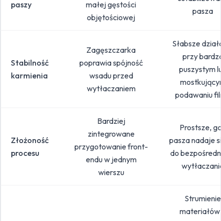
paszy
małej gęstości
pasza
objętościowej
Słabsze dział
Zagęszczarka
przy bardz
Stabilność
poprawia spójność
puszystym l
karmienia
wsadu przed
mostkując
wytłaczaniem
podawaniu fi
Bardziej
Prostsze, g
zintegrowane
Złożoność
pasza nadaje si
przygotowanie front-
procesu
do bezpośredn
endu w jednym
wytłaczani
wierszu
Strumienie
materiałów