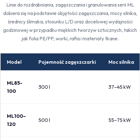
Linie do rozdrabniania, zagęszczania i granulowania serii ML
dobiera się na podstawie objętości zagęszczania, mocy silnika,
średnicy ślimaka, stosunku L/D oraz docelowej wydajności
godzinowej w przypadku miękkich tworzyw sztucznych, takich
jak folia PE/PP, worki, rafia i materiały tkane.
Model
Pojemność zagęszczarki
Moc silnika
ML85-
300 l
37–45 kW
100
ML100–
500 l
55–75 kW
120