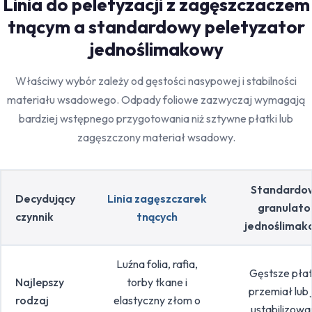
Linia do peletyzacji z zagęszczaczem
tnącym a standardowy peletyzator
jednoślimakowy
Właściwy wybór zależy od gęstości nasypowej i stabilności
materiału wsadowego. Odpady foliowe zazwyczaj wymagają
bardziej wstępnego przygotowania niż sztywne płatki lub
zagęszczony materiał wsadowy.
Standardo
Decydujący
Linia zagęszczarek
granulato
czynnik
tnących
jednoślimak
Luźna folia, rafia,
Gęstsze płat
Najlepszy
torby tkane i
przemiał lub 
rodzaj
elastyczny złom o
ustabilizowa