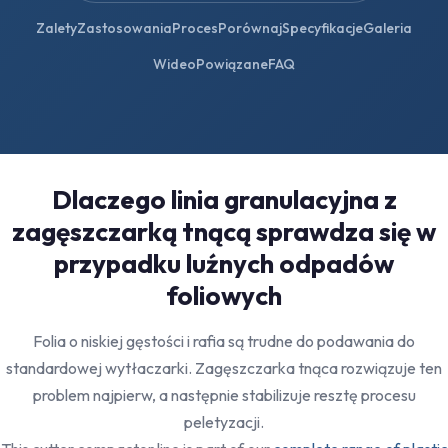
Zalety
Zastosowania
Proces
Porównaj
Specyfikacje
Galeria
Wideo
Powiązane
FAQ
Dlaczego linia granulacyjna z
zagęszczarką tnącą sprawdza się w
przypadku luźnych odpadów
foliowych
Folia o niskiej gęstości i rafia są trudne do podawania do
standardowej wytłaczarki. Zagęszczarka tnąca rozwiązuje ten
problem najpierw, a następnie stabilizuje resztę procesu
peletyzacji.