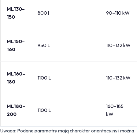
ML130–
800 l
90–110 kW
150
ML150–
950 L
110–132 kW
160
ML160–
1100 L
110–132 kW
180
ML180–
160–185
1100 L
200
kW
Uwaga: Podane parametry mają charakter orientacyjny i można