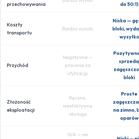
przechowywania
do 50:1)
Niska — gę
Koszty
Bardzo wysoki
bloki, wyda
transportu
wysyłk
Pozytywn
Negatywne —
sprzeda
Przychód
płacenie za
zagęszcz
utylizację
bloki
Proste
Ręczna,
Złożoność
zagęszcza
nieefektywna
eksploatacji
na zimno, 
obsługa
oparów
N/A — nie
Niski — n