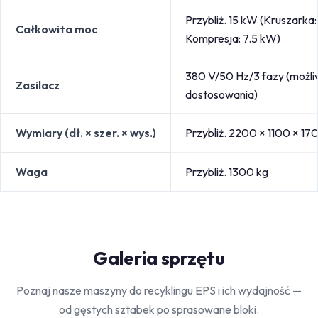
Przybliż. 15 kW (Kruszarka:
Całkowita moc
Kompresja: 7.5 kW)
380 V/50 Hz/3 fazy (możl
Zasilacz
dostosowania)
Wymiary (dł. × szer. × wys.)
Przybliż. 2200 × 1100 × 1
Waga
Przybliż. 1300 kg
Galeria sprzętu
Poznaj nasze maszyny do recyklingu EPS i ich wydajność —
od gęstych sztabek po sprasowane bloki.