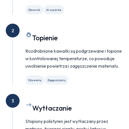
Zbiornik
Kruszarka
2
Topienie
Rozdrobnione kawałki są podgrzewane i topione
w kontrolowanej temperaturze, co powoduje
uwolnienie powietrza i zagęszczenie materiału.
Ożywiony
Zagęszczony
3
Wytłaczanie
Stopiony polistyren jest wytłaczany przez
matrycę, tworząc ciągły, gęsty i łatwy w