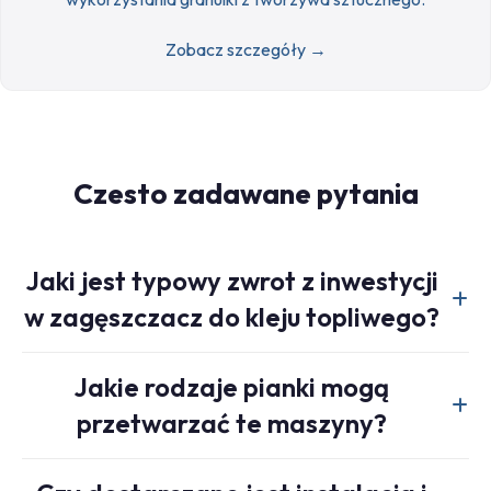
Zobacz szczegóły →
Czesto zadawane pytania
Jaki jest typowy zwrot z inwestycji
w zagęszczacz do kleju topliwego?
Zwrot z inwestycji zależy od bieżących kosztów utylizacji,
Jakie rodzaje pianki mogą
wolumenu EPS oraz lokalnych stawek rynkowych za wlewki
przetwarzać te maszyny?
z recyklingu. Wielu klientów odnotowuje zwrot inwestycji w
ciągu 12–24 miesięcy.
Obie maszyny są przeznaczone do przetwórstwa