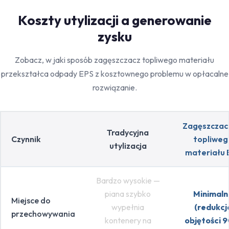
Koszty utylizacji a generowanie
zysku
Zobacz, w jaki sposób zagęszczacz topliwego materiału
przekształca odpady EPS z kosztownego problemu w opłacalne
rozwiązanie.
Zagęszczac
Tradycyjna
Czynnik
topliweg
utylizacja
materiału 
Bardzo wysokie —
piana szybko
Minimaln
Miejsce do
wypełnia
(redukcj
przechowywania
kontenery na
objętości 9