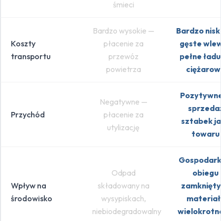
śmieci
Bardzo wysokie —
Bardzo nisk
Koszty
płacenie za
gęste wlew
transportu
przewóz
pełne ładu
powietrza
ciężarow
Pozytywn
Negatywne —
sprzeda
Przychód
płacenie za
sztabek j
utylizację
towaru
Gospodark
Odpad
obiegu
Wpływ na
składowany na
zamknięty
środowisko
wysypiskach,
materiał
niebiodegradowalny
wielokrotn