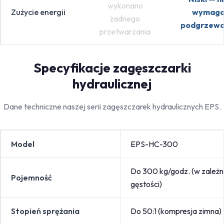
wykonano
Zużycie energii
wymag
żadnego
podgrzewa
przetwarzania
Specyfikacje zagęszczarki
hydraulicznej
Dane techniczne naszej serii zagęszczarek hydraulicznych EPS.
Model
EPS-HC-300
Do 300 kg/godz. (w zależno
Pojemność
gęstości)
Stopień sprężania
Do 50:1 (kompresja zimna)