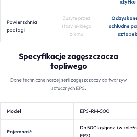
użytku
Zużyte przez
Odzyskan
Powierzchnia
stosy lekkiego
schludne pa
podłogi
złomu
sztabe
Specyfikacje zagęszczacza
topliwego
Dane techniczne naszej serii zagęszczaczy do tworzyw
sztucznych EPS.
Model
EPS-RM-500
Do 500 kg/godz. (w zależn
Pojemność
EPS)